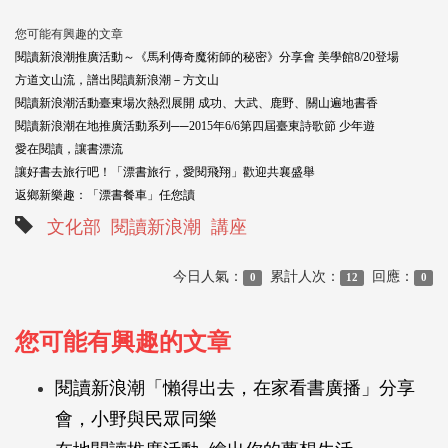
您可能有興趣的文章
閱讀新浪潮推廣活動～《馬利傳奇魔術師的秘密》分享會 美學館8/20登場
方道文山流，譜出閱讀新浪潮－方文山
閱讀新浪潮活動臺東場次熱烈展開 成功、大武、鹿野、關山遍地書香
閱讀新浪潮在地推廣活動系列──2015年6/6第四屆臺東詩歌節 少年遊
愛在閱讀，讓書漂流
讓好書去旅行吧！「漂書旅行，愛閱飛翔」歡迎共襄盛舉
返鄉新樂趣：「漂書餐車」任您讀
文化部
閱讀新浪潮
講座
今日人氣：
累計人次：
回應：
0
12
0
您可能有興趣的文章
閱讀新浪潮「懶得出去，在家看書廣播」分享
會，小野與民眾同樂