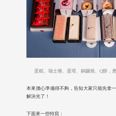
蛋糕、瑞士捲、蛋塔、銅鑼燒、Q餅，
本來擔心準備得不夠，告知大家只能先拿
解決光了！
下面來一些特寫：