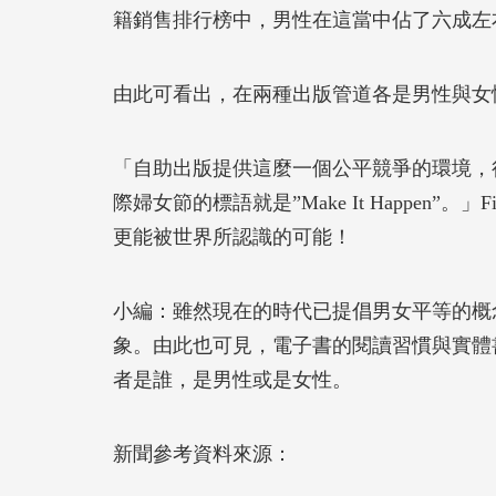
籍銷售排行榜中，男性在這當中佔了六成左
由此可看出，在兩種出版管道各是男性與女
「自助出版提供這麼一個公平競爭的環境，
際婦女節的標語就是”Make It Happen”。
更能被世界所認識的可能！
小編：雖然現在的時代已提倡男女平等的概
象。由此也可見，電子書的閱讀習慣與實體
者是誰，是男性或是女性。
新聞參考資料來源：