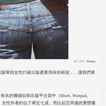
圖片來源／
Pixabay
「自助出版幫助女性打破出版產業現有的框架」。讓我們來
名的幾個自助出版平台當中（Blurb, Wattpad,
等）的暢銷書榜，女性作者約佔了將近七成，而比起亞馬遜的實體書