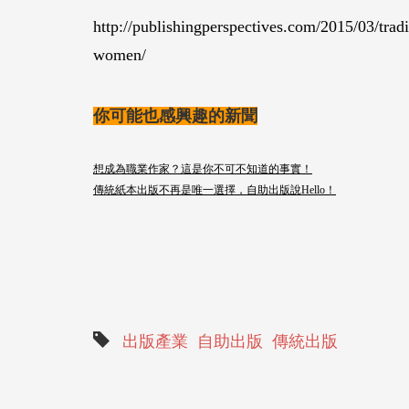
http://publishingperspectives.com/2015/03/tradi
women/
你可能也感興趣的新聞
想成為職業作家？這是你不可不知道的事實！
傳統紙本出版不再是唯一選擇，自助出版說Hello！
出版產業
自助出版
傳統出版