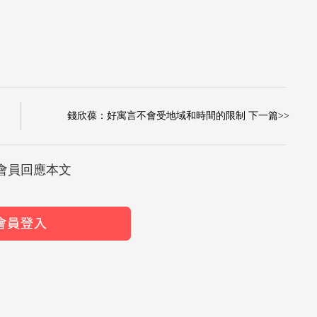
錢欣葆：好寓言不會受地域和時間的限制 下一篇>>
會員回應本文