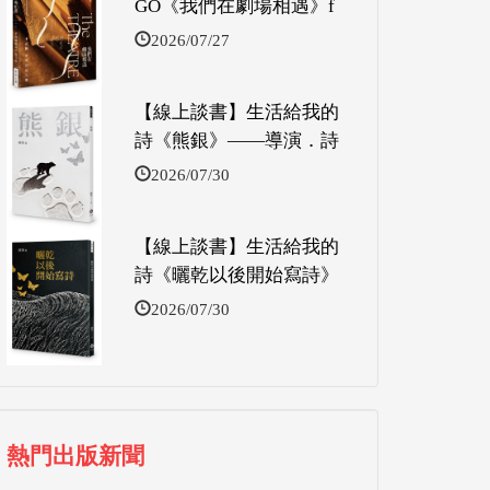
GO《我們在劇場相遇》f
2026/07/27
【線上談書】生活給我的
詩《熊銀》——導演．詩
2026/07/30
【線上談書】生活給我的
詩《曬乾以後開始寫詩》
2026/07/30
熱門出版新聞