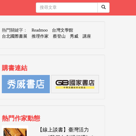
熱門關鍵字：
Readmoo
台灣文學館
台北國際書展
推理作家
蔡登山
秀威
講座
購書連結
熱門作家動態
【線上談書】臺灣活力