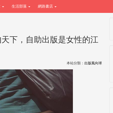
章
生活部落
網路書店
的天下，自助出版是女性的江
本站分類：
出版風向球