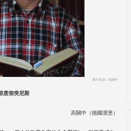
圖片來源／高關中
節度假突尼斯
高關中（德國漢堡）