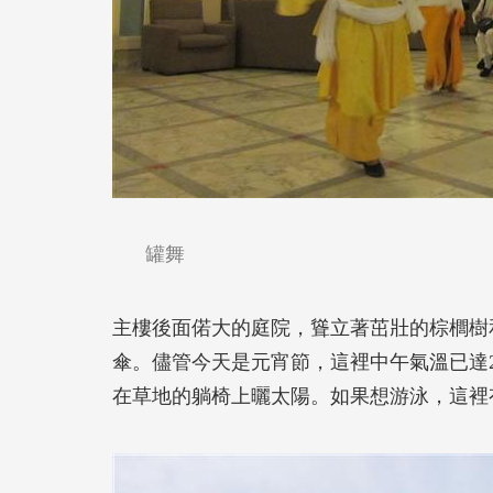
罐舞
主樓後面偌大的庭院，聳立著茁壯的棕櫚樹
傘。儘管今天是元宵節，這裡中午氣溫已達
在草地的躺椅上曬太陽。如果想游泳，這裡