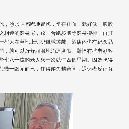
池，熱水咕嘟嘟地冒泡，坐在裡面，就好像一股股
之相連的健身房，踩一會跑步機等健身機械，再打
一些人在草地上玩扔鐵球遊戲。酒店內也有紀念品
門，就可以舒舒服服地消遣度假。難怪有些老顧客
有些七八十歲的老人來一次就住四個星期。因為吃得
加幾十歐元而已，住得越久越合算，退休者反正有