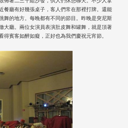
散佈著二三十組沙發，供人們休憩聊天。不少人拿
近餐廳有好幾張桌子，客人們常在那裡打牌。還能
跳舞的地方。每晚都有不同的節目。昨晚是突尼斯
徹大廳。兩位女演員表演肚皮舞和罐舞，就是頂著
看得賓客如醉如癡，正好也為我們慶祝元宵節。