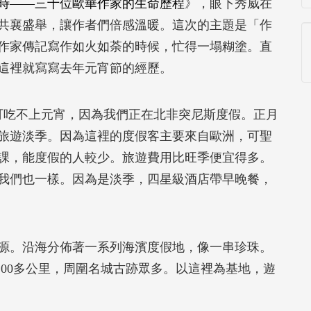
時——三十位歐華作家的生命歷程
》，眼下秀威在
共襄盛舉，讓作者們倍感溫暖。這次的主題是「作
作家傳記寫作如火如荼的時候，忙得一塌糊塗。直
這裡就寫寫去年元宵節的經歷。
節，可吃不上元宵，因為我們正在北非突尼斯度假。正月
旅遊淡季。因為這裡的度假客主要來自歐洲，可聖
課，能度假的人較少。旅遊費用比旺季便宜得多。
我們也一樣。因為是淡季，四星級酒店帶早晚餐，
源。沿海分佈著一系列海濱度假地，像一串珍珠。
南100多公里，周圍名城古跡眾多。以這裡為基地，遊