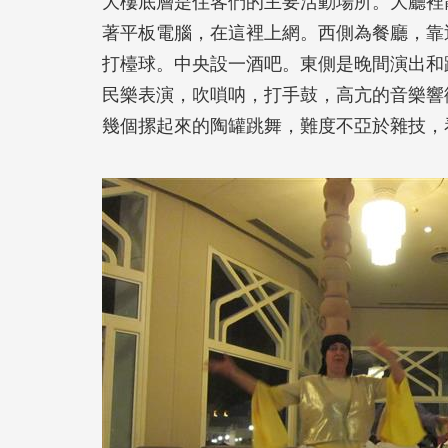
大樓底層是住客們的主要活動場所。大廳裡
著平板電腦，在這裡上網。西側為餐廳，靠
打檯球。中央設一酒吧。東側是晚間演出和
民樂表演，吹嗩呐，打手鼓，高亢的音樂響
幾個摞起來的陶罐跳舞，難度不亞於雜技，