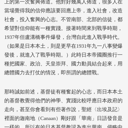
上的第一次奮興佈道。他對好幾萬人佈道，很多人在
當場覺得我的信仰應該要回應上帝，進入社會，改造
社會，投入奮興的心志。不管南部、北部的信徒，都
希望對信仰能有一種實踐。接著時間來到戰爭時期，
1937年但盧溝橋事件爆發，台灣自此進入戰爭時代。
（如果是日本本土，則是更早在1931年九一八事變爆
發後，就進入了戰爭時期。）此時日本帝國圈推行一
種把國家、政治、天皇崇拜、國力動員結合起來，用
總體國力去打仗的情況，即所謂的總體戰。
那時誠如前述，基督徒有種奮起的心志，而日本本土
的基督教覺得他們的神學、實踐比較呼應日本政府的
走向，甚至你會看到有些著作說，聖經〈出埃及記〉
裡面的迦南地（Canaan）剛好跟「華南」日語發音是
一樣的，所以有的日本基督教認為進出華南，侵略中