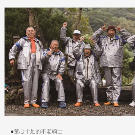
●
童心十足的不老騎士