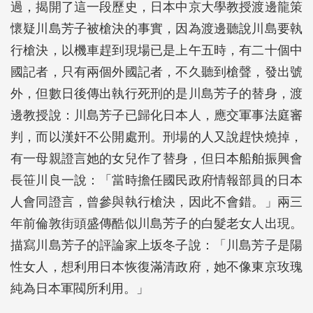
過，揭開了這一段歷史，日本中京大學教授渡邊龍策
懷疑川島芳子被槍決的事實，因為渡邊聽說川島要執
行槍決，以機車趕到現場已是上午五時，有二十個中
國記者，只有兩個外國記者，不久聽到槍聲，發出號
外，但數日後傳出執行死刑的是川島芳子的替身，渡
邊教授說：川島芳子已歸化日本人，應交軍事法庭審
判，而以漢奸不公開處刑。刑場的人又說趕快燒掉，
有一母親證言她的女兒作了替身，但日本船舶振興會
長笹川良一說：「當時擔任國民政府情報部員的日本
人會同證言，曾參與執行槍決，因此不會錯。」兩三
年前倫敦街頭盛傳酷似川島芳子的白髮老女人出現。
描寫川島芳子的評論家上坂冬子說：「川島芳子是陽
性女人，想利用日本恢復滿清政府，她不像東京玫瑰
純為日本軍閥所利用。」