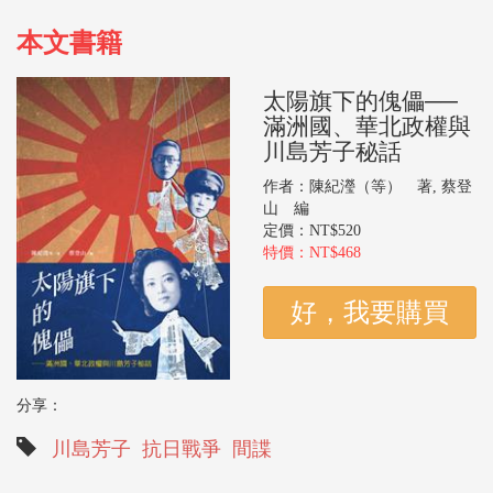
本文書籍
太陽旗下的傀儡──
滿洲國、華北政權與
川島芳子秘話
作者：陳紀瀅（等） 著, 蔡登
山 編
定價：NT$520
特價：NT$468
分享：
川島芳子
抗日戰爭
間諜