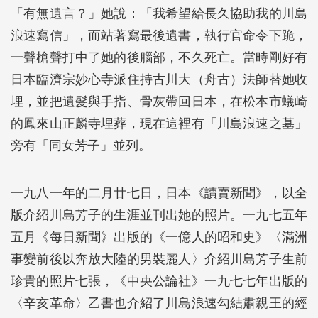
「有無遺言？」她說：「我希望給長久協助我的川島
浪速寫信」，而站著寫最後遺書，執行官命令下跪，
一聲槍聲打中了她的後腦部，不久死亡。當時剛好有
日本臨濟宗妙心寺派住持古川大（舟古）法師替她收
埋，並把遺髮與手指、骨灰帶回日本，在松本市蟻崎
的鳳來山正麟寺埋葬，現在這裡有「川島浪速之墓」
旁有「同女芳子」並列。
一九八一年的二月廿七日，日本《讀賣新聞》，以全
版介紹川島芳子的生涯並刊出她的照片。一九七五年
五月《每日新聞》出版的《一億人的昭和史》〈滿洲
事變前後以奔放大陸的男裝麗人〉介紹川島芳子生前
珍貴的照片七張，《中央公論社》一九七七年出版的
〈辛亥革命〉乙書也介紹了川島浪速勾結肅親王的經