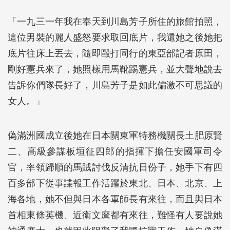
「一九三一年我在奉天到川島芳子所住的旅館拍照，
這位男裝的麗人盛怒要求取回底片，我還她之後她把
底片往床上丟去，隨即毆打同行的東亞部記者原田，
剛好憲兵來了，她照樣用馬靴踢憲兵，並大聲地說去
告訴你們隊長好了，川島芳子是如此偏激不可思議的
女人。」
偽滿洲國成立後她在日本關東軍特務機關長土肥原賢
二、高級參謀板垣征四郎的指揮下擔任安國軍司令
官，率領歸順的馬賊討伐反清抗日份子，她手下有四
百多部下從事諜報工作活躍於東北、日本、北京、上
海各地，她不但與日本各軍師長有來往，而且與日本
首相東條英機、近衛文麿都有來往，難怪有人要說她