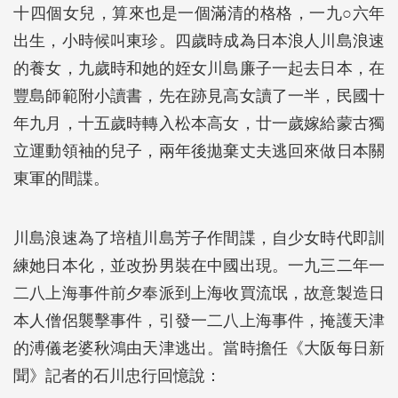
十四個女兒，算來也是一個滿清的格格，一九○六年
出生，小時候叫東珍。四歲時成為日本浪人川島浪速
的養女，九歲時和她的姪女川島廉子一起去日本，在
豐島師範附小讀書，先在跡見高女讀了一半，民國十
年九月，十五歲時轉入松本高女，廿一歲嫁給蒙古獨
立運動領袖的兒子，兩年後拋棄丈夫逃回來做日本關
東軍的間諜。
川島浪速為了培植川島芳子作間諜，自少女時代即訓
練她日本化，並改扮男裝在中國出現。一九三二年一
二八上海事件前夕奉派到上海收買流氓，故意製造日
本人僧侶襲擊事件，引發一二八上海事件，掩護天津
的溥儀老婆秋鴻由天津逃出。當時擔任《大阪每日新
聞》記者的石川忠行回憶說：