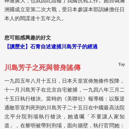
神通廣大，也就因此阻礙了我國抗戰工作。她自偽滿
洲國成立至第二次大戰，受日本參謀本部訓練擔任日
本人的間諜達十五年之久。
您可能感興趣的好文
【讀歷史】石青自述逮捕川島芳子的經過
Top
川島芳子之死與替身謠傳
一九四五年八月十五日，日本天皇宣佈無條件投降，
十一月川島芳子在北京自宅被捕，一九四八年三月二
十五日執行槍決。當時的《美聯社》報導稱：以叛逆
通敵罪宣判死刑的川島芳子二十五日在中國最高法院
北平分院刑場執行槍決，她遺囑「不要讓人家知
道」，在黎明被帶到刑場，面向牆壁，執行官問她：