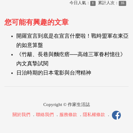
今日人氣：
累計人次：
1
35
您可能有興趣的文章
開羅宣言到底是在宣言什麼啦！戰時盟軍在東亞
的如意算盤
《竹籬、長巷與麵疙瘩──高雄三軍眷村憶往》
內文真摯試閱
日治時期的日本電影與台灣精神
Copyright © 作家生活誌
關於我們
．
聯絡我們
．
服務條款
．
隱私權條款
．