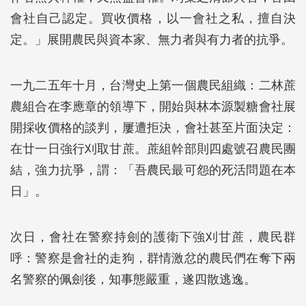
會社自己認定。買收價格，以一會社之私，擅自決
定。」展開農民與資本家、無力者與有力者的抗爭。
一九二五年十月，台灣史上第一個農民組織：二林蔗
農組合在李應章的領導下，開始與林本源製糖會社展
開採收價格的談判，屢遭拒決，會社甚至片面決定：
在廿一日強行刈取甘蔗。蔗組幹部則四處號召農民團
結，強力抗爭，謂：「吾農民最可怨的死活問題在本
日」。
次日，會社在警察持劍的護衛下強刈甘蔗，農民群
呼：警察是會社的走狗，群情激忿的農民們在奪下兩
名警察的佩劍後，知事態嚴重，遂四散逃逸。