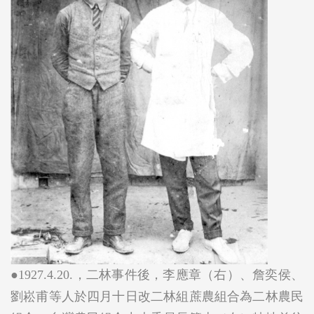
●1927.4.20.，二林事件後，李應章（右）、詹奕侯、
劉崧甫等人於四月十日改二林組蔗農組合為二林農民