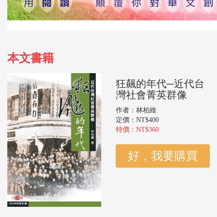
本文書籍
狂飆的年代─近代台
灣社會菁英群像
作者：林柏維
定價：NT$400
特價：NT$360