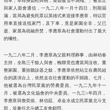
領單；幸得身如松與樹，凌霜傲雪不凋殘。」被禁止
與家人面會通信，一九二八年一月十四日，刑期屆
滿，當局為避免民眾以英雄式來迎接李應章，特以官
用車直接送抵家門，及下車，竟是家園全非，父已
逝、家屋為祝融所焚，李應章為社會運動付出了最大
的犧牲。
一九二八年二月，李應章為父親料理葬事，由林幼春
主持，全島三千餘人與會，輓聯竟也遭當局沒收。重
整家園、重拾聽診器之餘，李應章依然站立在農民組
合的講演台上，依然走在社會運動的不歸路。七月，
他被選為台灣民眾黨的勞農委員。一九二九年十一
月，被選為文化協會的中央委員。一九三○年四月，
李應章與詹奕侯、林伯廷、卓金水成立民眾黨北斗支
部，並兼任北斗總工友會顧問。