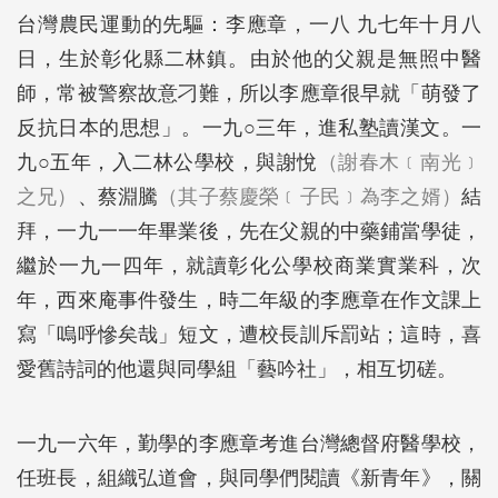
台灣農民運動的先驅：李應章，一八 九七年十月八
日，生於彰化縣二林鎮。由於他的父親是無照中醫
師，常被警察故意刁難，所以李應章很早就「萌發了
反抗日本的思想」。一九○三年，進私塾讀漢文。一
九○五年，入二林公學校，與謝悅
（謝春木﹝南光﹞
之兄）
、蔡淵騰
（其子蔡慶榮﹝子民﹞為李之婿）
結
拜，一九一一年畢業後，先在父親的中藥鋪當學徒，
繼於一九一四年，就讀彰化公學校商業實業科，次
年，西來庵事件發生，時二年級的李應章在作文課上
寫「嗚呼慘矣哉」短文，遭校長訓斥罰站；這時，喜
愛舊詩詞的他還與同學組「藝吟社」，相互切磋。
一九一六年，勤學的李應章考進台灣總督府醫學校，
任班長，組織弘道會，與同學們閱讀《新青年》，關