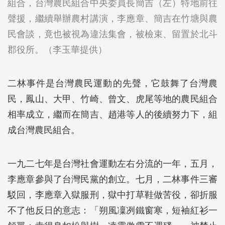
組合，台灣農民組合中央委員長簡吉（左）特地前往
聲援，繼續舉辦農村講演，李應章、簡吉在竹塘與農
民會談，竟也被視為違法集會，被檢束、留置於北斗
郡役所。（李玉華提供）
二林事件是台灣農民運動的先聲，它鼓舞了台灣農
民，鳳山、大甲、竹崎、曾文、虎尾等地的農民組合
相率成立，繼而在簡吉、趙港等人的後續努力下，組
成台灣農民組合。
一九二七年是台灣社會運動左右分流的一年，五月，
李應章參與了台灣民黨的創立。七月，二林事件三審
駁回，李應章入獄服刑，獄中打草鞋做苦役，卻折服
不了他反日的意志：「朔風凜冽鐵窗寒，短袖紅衫一