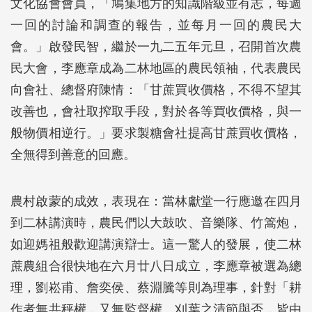
文化協會會員，「鳩集地方的知識階級並有志，每週
一回的討論和調查的報告，並每月一回的農民大
會。」啟發民智，繼於一九二五年元旦，召開首次農
民大會，李應章成為二林地區的農民領袖，代表農民
向會社、總督府陳情：「甘蔗買收價格，不得不望其
改善也，會社取搾取手段，對於各等買收價格，與一
般物價相逆行。」要求製糖會社提高甘蔗買收價格，
全無得到善意的回應。
農村啟蒙的成效，表現在：當林獻堂一行應邀在四月
到二林講演時，農民們以大鼓吹、音樂隊、竹篙炮，
如迎媽祖般歡迎講演辯士。這一驚人的發展，使二林
蔗農組合很快地在六月廿八日成立，李應章被選為總
理，劉崧甫、詹奕侯、蔡淵騰等則為理事，針對「耕
作者無共秤權，又無監督權。刈葉之清節與否，皆由