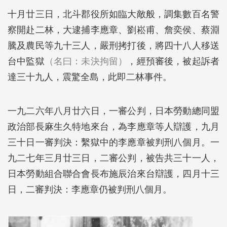
十月廿三日，北斗郡役所如臨大敵般，調集數百名警
察開赴二林，大逮捕李應章、劉崧甫、詹奕侯、蔡淵
騰及農民等九十三人，嚴刑拷打後，將四十八人移送
台中監獄
（名曰：未決拘留）
，經預審後，被起訴者
達三十九人，震驚全島，此即二林事件。
一九二六年八月廿六日，一審公判，日本勞動總同盟
政治部長麻生久特地來台，為李應章等人辯護，九月
三十日一審判決：繫獄中的李應章被判刑八個月。一
九二七年三月廿三日，二審公判，被告共三十一人，
日本勞動組合聯合會長布施辰治來台辯護，四月十三
日，二審判決：李應章仍被判刑八個月。