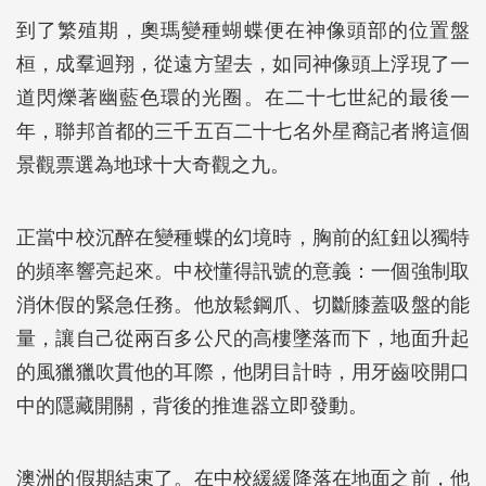
到了繁殖期，奧瑪變種蝴蝶便在神像頭部的位置盤
桓，成羣迴翔，從遠方望去，如同神像頭上浮現了一
道閃爍著幽藍色環的光圈。在二十七世紀的最後一
年，聯邦首都的三千五百二十七名外星裔記者將這個
景觀票選為地球十大奇觀之九。
正當中校沉醉在變種蝶的幻境時，胸前的紅鈕以獨特
的頻率響亮起來。中校懂得訊號的意義：一個強制取
消休假的緊急任務。他放鬆鋼爪、切斷膝蓋吸盤的能
量，讓自己從兩百多公尺的高樓墜落而下，地面升起
的風獵獵吹貫他的耳際，他閉目計時，用牙齒咬開口
中的隱藏開關，背後的推進器立即發動。
澳洲的假期結束了。在中校緩緩降落在地面之前，他