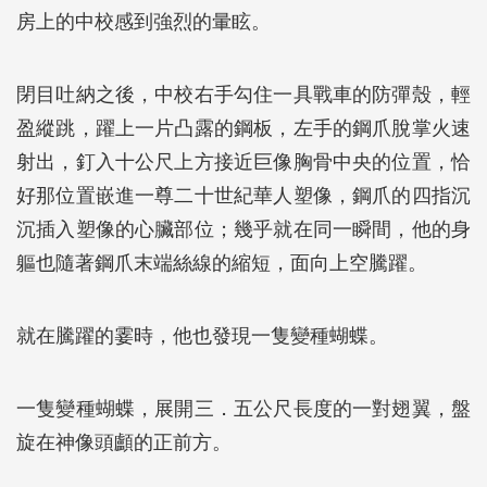
房上的中校感到強烈的暈眩。
閉目吐納之後，中校右手勾住一具戰車的防彈殼，輕
盈縱跳，躍上一片凸露的鋼板，左手的鋼爪脫掌火速
射出，釘入十公尺上方接近巨像胸骨中央的位置，恰
好那位置嵌進一尊二十世紀華人塑像，鋼爪的四指沉
沉插入塑像的心臟部位；幾乎就在同一瞬間，他的身
軀也隨著鋼爪末端絲線的縮短，面向上空騰躍。
就在騰躍的霎時，他也發現一隻變種蝴蝶。
一隻變種蝴蝶，展開三．五公尺長度的一對翅翼，盤
旋在神像頭顱的正前方。