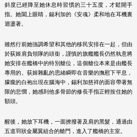
斜度已經降至她休息時習慣的三十五度，才鬆開手
指。她闔上眼睛，錫利加的《安魂》柔和地在耳機裏
迴盪著。
雖然行前她強調希望和其他的移民安排在一起，但由
於荻姬肩負領隊的頭銜，謹慎的旗艦艦長仍然執意將
她安排在艦橋中的特別艙位，這個艙位本來是由艦長
專用的。荻姬雜亂的思緒瞬即在音樂的撫慰下平息，
朦朧的白袍出現在腦海中，錫利加慈祥的面容帶著無
限的悲憫，她感到他多骨節的修長手指正輕按住她的
額頭。
醒後，她放下耳機，一面撩撥著及肩的黑髮，通過由
五道羽狀金屬翼組合的艙門，進入了艦橋的主室。