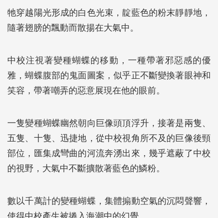
牠穿越陽光形成的白色光束，靛藍色的粉末靜靜地，
隨著翅膀的飄動而散揚在大氣中。
中校注視著變種蝴蝶的移動，一種帶著邪惡感的優
雅，蝴蝶腹部的鬼面圖案，似乎正不斷變換著眼神和
笑容，帶著嘲弄的惡意展現在他的眼前。
一隻變種蝴蝶幽然朝向巨像頭頂浮升，接著是兩隻、
五隻、十隻、迅捷地，從中校視角所不及的巨像後頸
部位，匯集成彎曲的河流奔湧出來，幾乎遮蔽了中校
的視野，大氣中不斷擴散著藍色的鱗粉。
數以千萬計的變種蝴蝶，集體搧動空氣的沉悶聲響，
使得中校產生被捲入海潮中的幻覺。