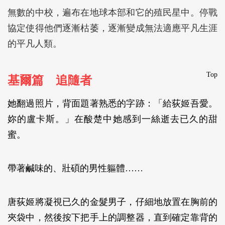
無數的中校，遍布在地球本部和它的殖民星中。停戰
協定使得他們逐漸枯萎，逐漸變成無法適應平凡生涯
的平凡人類。
Top
基爾篇 追隨者
她翻過照片，背面題著熟悉的字跡：「給荻姬吾愛。
妳的盧卡斯。」在酸楚中她感到一絲逝去已久的甜
蜜。
帶著鹹味的、壯碩的男性軀體……
唐荻姬將凝視已久的金髮男子，仔細地放置在胸前的
夾袋中，然後按下把手上的調整器，直到確定靠背的