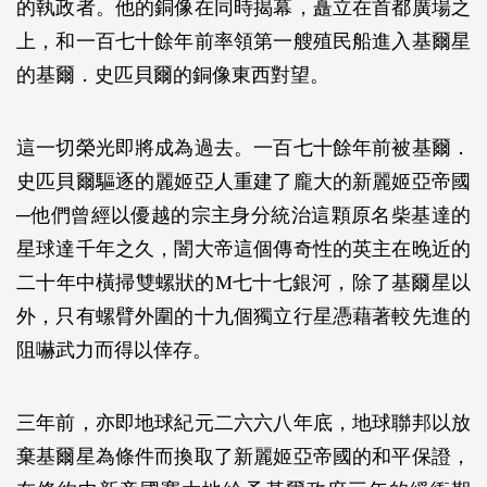
的執政者。他的銅像在同時揭幕，矗立在首都廣場之
上，和一百七十餘年前率領第一艘殖民船進入基爾星
的基爾．史匹貝爾的銅像東西對望。
這一切榮光即將成為過去。一百七十餘年前被基爾．
史匹貝爾驅逐的麗姬亞人重建了龐大的新麗姬亞帝國
─他們曾經以優越的宗主身分統治這顆原名柴基達的
星球達千年之久，闇大帝這個傳奇性的英主在晚近的
二十年中橫掃雙螺狀的M七十七銀河，除了基爾星以
外，只有螺臂外圍的十九個獨立行星憑藉著較先進的
阻嚇武力而得以倖存。
三年前，亦即地球紀元二六六八年底，地球聯邦以放
棄基爾星為條件而換取了新麗姬亞帝國的和平保證，