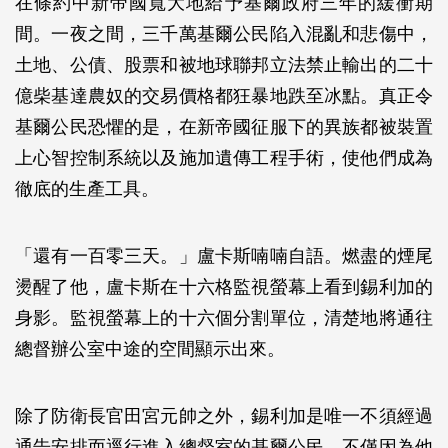
在條約中新帝國寬大地給予基爾政府三年的緩衝期
間。一夜之間，三千萬基爾公民陷入混亂和悲傷中，
土地、公債、股票和被地球聯邦立法禁止輸出的二十
億柴基達農奴的交易價格都狂暴地跌至冰點。真正令
基爾公民恐懼的是，在新帝國征服下的異族都被裝置
上心智控制系統以及施加遺傳工程手術，使他們成為
徹底的生產工具。
「還有一百零三天。」盧卡斯喃喃自語。燃盡的煙尾
燙醒了他，盧卡斯在十六格監視螢幕上看到錫利加的
身影。監視螢幕上的十六個分割單位，清楚地將通往
總督辦公室中途的空間顯示出來。
除了防衛長官田宮元帥之外，錫利加是唯一不須經過
通告安排而逕行進入總督室的基爾公民，不僅因為他