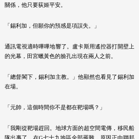
關係，他只要荻姬平安。
「錫利加，但願你的預感是項誤失。」
通訊電視適時嗶嗶地響了。盧卡斯用遙控器打開壁上
的光幕，田宮蠟黃色的臉孔出現在兩人之前。
「總督閣下，錫利加主教。」他顯然也看見了錫利加
在場。
「元帥，這個時間你不是都在靶場嗎？」
「我剛從靶場趕回。地球方面的超空間電傳，移民船
隊出事了，在G七十九地區全部罹難，原因正由聯邦