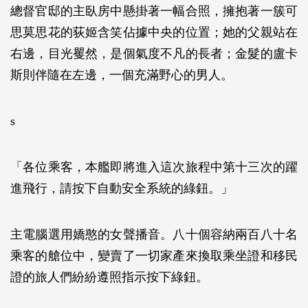
總督官邸的主臥房中懸掛著一幅合照，擁抱著一簇可
思莫思花的荻姬含笑佔據中央的位置；她的父親站在
右邊，目光矍然，是個氣度不凡的長者；金髮的盧卡
斯則伴隨在左邊，一個充滿野心的男人。
s
「各位乘客，本艦即將進入這次旅程中第十三次的躍
進飛行，請按下自動安全系統的綠鈕。」
主電腦選用嬌憨的女聲播音。八十個容納兩百八十名
乘客的艙位中，變賣了一切家產來換取乘坐證和移民
證的旅人們紛紛遵照指示按下綠鈕。