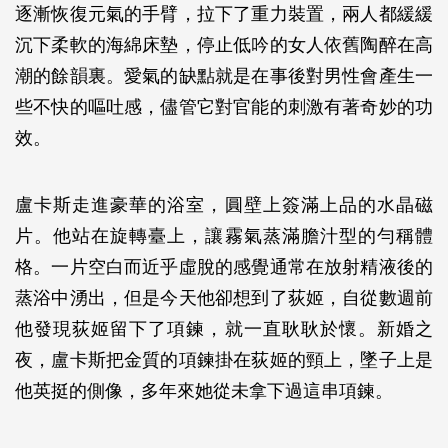
逐漸恢復元氣的手臂，拉下了重力裝置，兩人都緩緩
沉下柔軟的海綿床墊，停止低吟的女人依舊陶醉在高
潮的餘韻裏。愛氣的缺點就是在事後對男性會產生一
些不快的嘔吐感，儘管它對官能的刺激有著奇妙的功
效。
盧卡斯走進豪華的浴室，圓壁上簽滿上品的水晶磁
片。他站在旋轉臺上，讓霧氣蒸滿膽汁型的勻稱體
格。一片空白而近乎虛脫的感覺通常在放射精液後的
蒸浴中湧出，但是今天他卻想到了荻姬，自從數週前
他發現荻姬留下了項鍊，就一直耿耿於懷。新婚之
夜，盧卡斯把金質的項鍊掛在荻姬的頸上，墜子上是
他英挺的側像，多年來她從未拿下過這串項鍊。