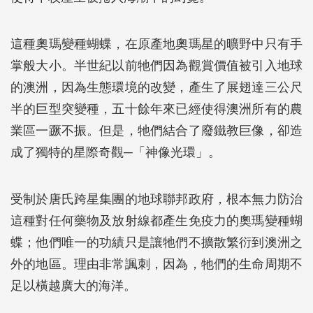
這種奧瑪變種蝴蝶，在原產地奧瑪星的曠野中只有手
掌般大小。半世紀以前牠們因為觀賞價值被引入地球
的澳洲，因為生態環境的改變，產生了展翅達三公尺
半的巨型突變種，五十餘年來已經使得澳洲所有的農
業區一蹶不振。但是，牠們結合了廢鐵教巨像，卻造
成了獨特的星際奇觀─「神像光環」。
受制於唐氏跨星集團的地球聯邦政府，根本無力防治
這種對任何藥物及放射線都產生免疫力的奧瑪變種蝴
蝶；他們唯一的功績只是讓牠們不擴散繁衍到澳洲之
外的地區。理由非常諷刺，因為，牠們的生命周期不
足以橫越廣大的海洋。