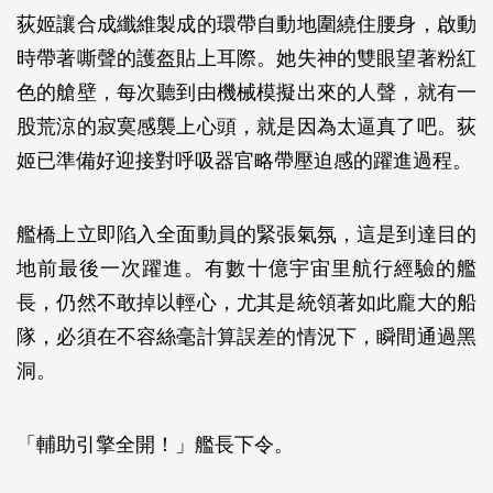
荻姬讓合成纖維製成的環帶自動地圍繞住腰身，啟動
時帶著嘶聲的護盔貼上耳際。她失神的雙眼望著粉紅
色的艙壁，每次聽到由機械模擬出來的人聲，就有一
股荒涼的寂寞感襲上心頭，就是因為太逼真了吧。荻
姬已準備好迎接對呼吸器官略帶壓迫感的躍進過程。
艦橋上立即陷入全面動員的緊張氣氛，這是到達目的
地前最後一次躍進。有數十億宇宙里航行經驗的艦
長，仍然不敢掉以輕心，尤其是統領著如此龐大的船
隊，必須在不容絲毫計算誤差的情況下，瞬間通過黑
洞。
「輔助引擎全開！」艦長下令。