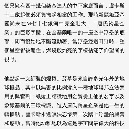
個只擁有四十幾個柴基達人的中下家庭而言，盧卡斯
十二歲起便必須負擔起相當的工作。那時新麗姬亞帝
國尚未在M七十七銀河中完全壯大；「唐氏跨星企
業」的巨形字體，在全基爾唯一的一座空中浮壘的底
部，周而復始地不斷流動著。當浮壘經過田野時，整
個星空都被遮住，燃燒般灼亮的字樣佔滿了仰望者的
視野。
他點起一支訂製的煙捲。菸草是來自許多光年外的地
球極品，其中以無害的比例滲入一種地球聯邦立法禁
用的興奮劑；紙捲上精緻地用金質燙上他的名字以及
象徵基爾的三環標識。進入唐氏跨星企業是他一生的
轉捩點，盧卡斯永遠無法忘懷第一次踏上浮壘的興奮
和感動，當時他幼稚地以為這是宇宙間最偉大的科技