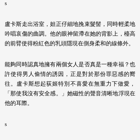
s
盧卡斯走出浴室，妲正仔細地挽束髮髻，同時輕柔地
吟唱哀傷的曲調。他的眼神留滯在她的背影上，檯高
的前臂使得粉紅色的乳頭隱現在側身柔和的線條外。
能夠同時認真地擁有兩個女人是否真是一種幸福？也
許使得男人偷情的誘因，正是對於那份罪惡感的嚮
往。盧卡斯想起荻姬特別不喜愛在無重力下做愛，
「那使我沒有安全感。」她磁性的聲音清晰地浮現在
他的耳際。
s