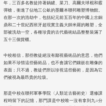
年，三百多名教徒持著鍋鏟、菜刀、高爾夫球棍和霰
彈槍，衝進了佔地三公畝的墨爾本聯邦雕塑博物館。
在那一次的浩劫中，包括紀元前五百年的中國上古銅
鼎和二十世紀西班牙超現實主義大師米羅的雕塑，全
部被洗劫一空，各種珍貴的古代藝術結晶整整裝滿了
五十三個貨櫃。
中校相信，那些教徒絕沒有鄙視藝術品的意思，他們
如果不珍惜這些藝術品，也不會讓它們鑲嵌在雕像的
表面；只不過，教徒們所以珍視這些藝術，是因為它
們被視為最昂貴的垃圾。
那是中校在聯邦軍事學院〈人類近古藝術史〉選修課
程時留下的記憶，那門課是中校唯一沒有拿到九○分