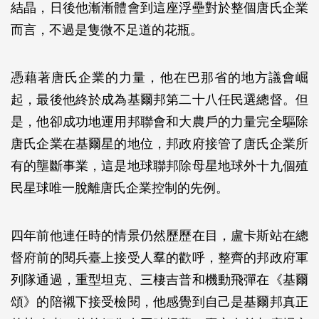
結晶，日後他漸漸體會到這座浮壘對於整個唐氏企業
而言，不過是隻微不足道的花瓶。
憑藉著唐氏企業的力量，他在巴那省的地方議會崛
起，最後他終於成為基爾邦第二十八任民選總督。但
是，他卻成功地運用邦聯會和大農戶的力量完全驅除
唐氏企業在基爾星的地位，邦政府接管了唐氏企業所
有的壟斷事業，這是地球聯邦除母星地球外十九個殖
民星球唯一脫離唐氏企業控制的先例。
四年前他連任時的情景仍然歷歷在目，盧卡斯站在總
督府前的閱兵臺上接受人羣的歡呼，整齊的邦政府軍
列隊通過，重型坦克、三棲吉普和機動飛彈在《基爾
頌》的陪襯下接受檢閱，他感覺到自己是基爾邦真正