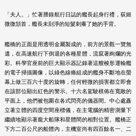
「夫人。」忙著謄錄航行日誌的艦長起身行禮，荻姬
微微頷首，艦長未刮淨的短髮刺癢了她的手背。
艦橋的正面是用透明金屬製成的，前方的景觀一覽無
遺，在高速航行下倒退的各種星體，流竄著絢爛的光
彩。科學官座前的巨大顯示器記錄著這艘梭形運輸艦
的電子掃描圖像，以綠色線條組成的艦身不斷地在螢
幕上做三百六十度的旋轉，任何輕微的損害都立即會
在該部位顯出紅色的警示。十六名駕駛棋佈在寬敞的
平面上，他們被包圍在各式閃亮的儀器間。中心處矗
立著立體的四度空間座標儀，在主電腦的精密測量下
繼續地顯示著龐大船隊和星體間的相對位置。艦橋正
下方二百公尺的船體內，主機室尚有四百餘名一、二