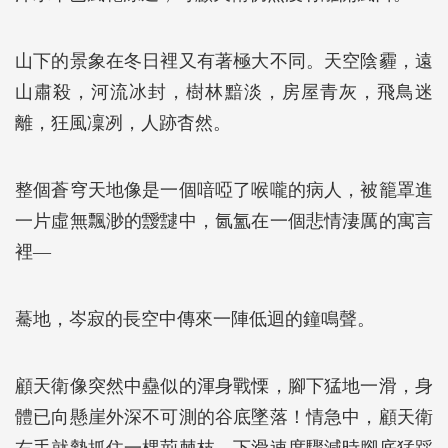
山下的景象在冬日裡又有著極大不同。天空陰霾，遠
山肅殺，河流冰封，樹林黯淡，房屋青灰，飛鳥迷
離，狂風凜冽，人跡杳然。
整個蒼穹天地像是一個喑啞了喉嚨的病人，被籠罩進
一片虛無飄渺的靉靆中，氤氳在一個悲情淒厲的寓言
裡—
驀地，岑寂的長空中傳來一陣低迴的鐘鳴聲。
顧天衛像突然中蠱似的渾身戰慄，腳下猛地一滑，身
體已向懸崖外深不可測的谷底墜落！情急中，顧天衛