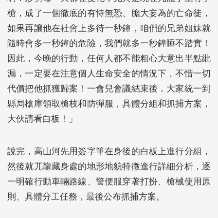
槍，成了一個徹底的有恃無恐、膽大妄為的亡命徒，
如果再讓他在社會上多待一秒鐘，咱們的兄弟姐妹就
隨時會多一秒鐘的危險，我們就多一秒鐘睡不踏實！
因此，今晚的行動，任何人都不能粗心大意出半點紕
漏，一定要在注意個人生命安全的情況下，不惜一切
代價把他抓獲歸案！一會兒會議結束後，大家統一到
縣局槍庫領取槍枝和防彈服，具體分組和抓捕方案，
大伙請看白板！」
說完，高山河先用簽字筆在身後的白板上進行分組，
然後就兀龍藏身處的地形地貌特徵進行詳細分析，逐
一明確行動車輛路線、警便服穿著打扮、槍械使用原
則、具體分工任務，最後公布抓捕方案。