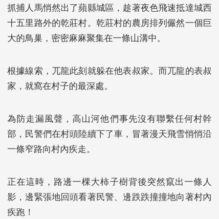
抓捕人馬悄然出了蘋縣城區，趁著夜色飛速抵達城西
十五里路外的乾莊村。乾莊村的農房排列儼然一個巨
大的鳥巢，密密麻麻聚集在一條山溝中。
根據線索，兀龍此刻就躲在他表叔家。而兀龍的表叔
家，就窩在村子的最深處。
為防走漏風聲，高山河他們事先沒有聯繫任何村幹
部，民警們在村頭陸續下了車，冒著漫天飛雪悄悄沿
一條窄路向村內疾走。
正在這時，路邊一棵大柿子樹背後突然竄出一條人
影，邊緊張地回頭看著民警、邊跌跌撞撞地向著村內
疾跑！