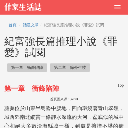
首頁
話題文章
紀富強長篇推理小說《罪愛》試閱
紀富強長篇推理小說《罪
愛》試閱
第一章 衝鋒陷陣
第二章 節外生枝
Top
第一章 衝鋒陷陣
首頁圖來源：
geralt
蘋縣位於山東半島魯中腹地，四面環繞著青山翠嶺，
城西郊南北縱貫一條靜水深流的大河，盆底似的城中
心和絕大多數沿海縣城一樣，到處是擁擠不堪的街