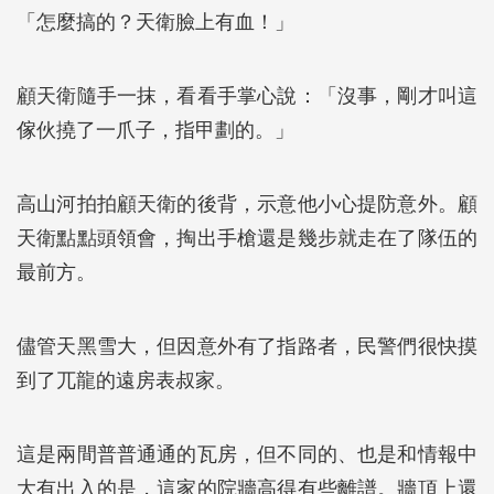
「怎麼搞的？天衛臉上有血！」
顧天衛隨手一抹，看看手掌心說：「沒事，剛才叫這
傢伙撓了一爪子，指甲劃的。」
高山河拍拍顧天衛的後背，示意他小心提防意外。顧
天衛點點頭領會，掏出手槍還是幾步就走在了隊伍的
最前方。
儘管天黑雪大，但因意外有了指路者，民警們很快摸
到了兀龍的遠房表叔家。
這是兩間普普通通的瓦房，但不同的、也是和情報中
大有出入的是，這家的院牆高得有些離譜。牆頂上還