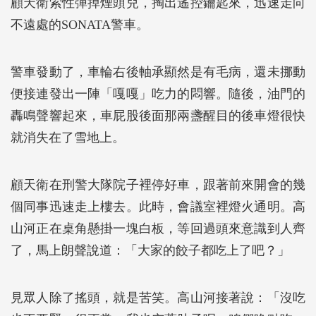
顧天衛索性彈掉煙頭兒，掏出遙控鑰匙來，迅速走向
不遠處的SONATA警車。
警車發動了，車輪右後軸承顯然是有毛病，還未挪動
便接連發出一陣「嘎嘎」吃力的悶響。隨後，油門的
轟鳴聲響起來，車屁股後面那兩盞醒目的後車燈很快
就消失在了雪地上。
顧天衛在刑警大隊院子裡停好車，跟著前來開會的幾
個同事迅速走上樓去。此時，會議室裡燈火通明。高
山河正在桌角懸掛一塊白板，等回過頭來意識到人齊
了，馬上朗聲說道：「大家的餃子都吃上了吧？」
見眾人除了搖頭，就是苦笑。高山河接著說：「沒吃