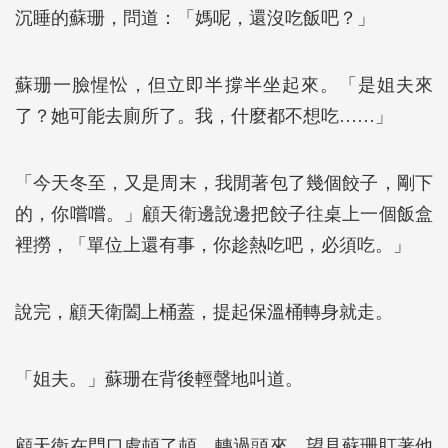
沉睡的蘇珊，問道：「媽呢，還沒吃飯吧？」
蘇珊一臉惺忪，但立即半撐半坐起來。「是姐夫來
了？她可能去廁所了。我，什麼都不想吃……」
「今天冬至，又是周末，我閒著包了幾個餃子，剛下
的，你嚐嚐。」顧天衛邊說邊把餃子往桌上一個飯盒
裡撈，「單位上還有事，你趁熱吃吧，必須吃。」
說完，顧天衛闔上桶蓋，提起保溫桶轉身就走。
「姐夫。」蘇珊在背後輕聲地叫道。
顧天衛在門口處頓了頓，轉過頭來，望見蘇珊盯著他