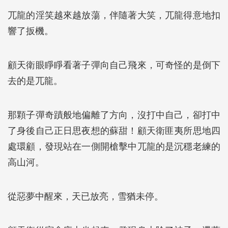
兀龍的淫笑越來越放蕩，伴隨著大笑，兀龍得意地扣
響了扳機。
顧天衛眼睜睜看著子彈向自己飛來，可奇怪的是倒下
去的是兀龍。
那顆子彈奇蹟般地偏離了方向，沒打中自己，卻打中
了身後自己正日思夜想的蘇甜！顧天衛匪夷所思地四
處環顧，發現站在一側開槍擊中兀龍的是沉穩老練的
高山河。
從惡夢中醒來，天已放亮，雪猶未停。