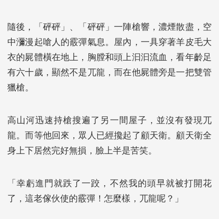
隨後，「砰砰」、「砰砰」一陣槍響，濃煙散盡，空
中瀰漫起嗆人的霰彈氣息。屋內，一具穿著羊皮毛大
衣的屍體橫在地上，胸膛和頭上汩汩流血，看年齡足
有六十歲，顯然不是兀龍，而在他屍體旁是一把雙管
獵槍。
高山河迅速持槍搜遍了另一間屋子，並沒有發現兀
龍。而等他回來，眾人已經攙起了顧天衛。顧天衛全
身上下居然完好無損，臉上半是苦笑。
「幸虧進門就跌了一跤，不然我的頭早就被打開花
了，這老傢伙使的霰彈！怎麼樣，兀龍呢？」