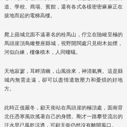
道、學校、商場、賓館，還有各式各樣密密麻麻正在
拔地而起的電梯高樓。
爬上蘋城北面不遠著名的栓馬山，佇立在險峻至極的
馬頭崖頂鳥瞰整座縣城，視野開闊處只見樹木如煙，
河似白練，樓像積木，人同螻蟻。
天地寂寥，耳畔清幽，山風徐來，神清氣爽。這是縣
城內無需走遠，卻可以盡情遣散壓力和憂煩的好地
方。
此時正值嚴冬，顧天衛站在馬頭崖的極頂處，面南背
北任憑寒風吹搖著自己的身體。剛才一路攀登流出的
汗水早已風乾涼透，可顧天衛仍然沒有離開風口。