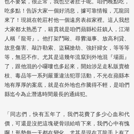
也不要緊，很正常，我也空著肚子呢。咱們晚點吃，
吃多點！告訴大家一個好消息，據可靠情報，兀龍回
來了！現就在乾莊村他一個遠房表叔家裡。這人我想
大家都太熟悉了，籍貫就是咱們蘋縣松莊鎮人，江湖
人稱『龍哥』。他打架鬥毆、尋釁滋事、放高利貸、
故意傷害、敲詐勒索、盜竊搶劫、強奸婦女，等等等
等，無惡不作。尤其是這幾年流竄到外地混『場面』
了，跟他混的小囉嘍也多起來，開始涉足走私販賣槍
枝、毒品等一系列嚴重違法犯罪活動，不光在蘋縣本
地有厚厚的案底，就是在外地也作騰得不輕，是咱們
縣迄今為止潛逃時間最長的通緝犯。
「同志們，快有五年了，我們花費了多少心血和代
價，可還是沒把這塊硬骨頭給啃下來，我們心中有愧
啊！形勢每一天都在變化，尤其是現在兀龍手上有了