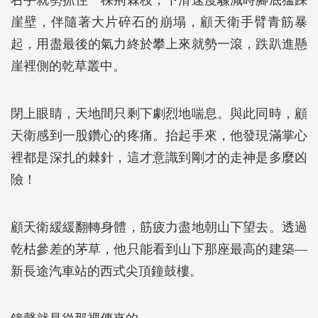
右手就勢抓住一棵荊棘枝，下滑速度驟減時腳底猛踩
崖壁，伴隨著大片碎石的崩塌，顧天衛手臂青筋暴
起，用盡最後的氣力終於攀上來就勢一滾，跌趴進懸
崖裡側的乾草叢中。
閉上眼睛，天地間只剩下劇烈地喘息。與此同時，顧
天衛感到一股鑽心的疼痛。抬起手來，他發現滿掌心
裡都是深扎的棘針，這才意識到剛才的走神是多麼凶
險！
顧天衛緩緩翻轉身體，筋疲力盡地朝山下望去。透過
乾枯參差的茅草，他只能看到山下那座最高的建築—
新長途汽車站的西式尖頂鐘鼓樓。