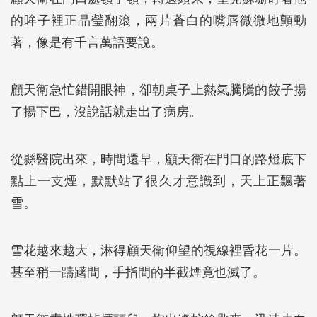
的眸子裡正晶瑩翻滾，兩片蒼白的嘴唇微微地顫動
著，像是有千言萬語要說。
顧天衛急忙錯開眼神，卻朝桌子上熱氣騰騰的餃子揚
了揚下巴，沒說話就走出了病房。
從縣醫院出來，時間還早，顧天衛在門口的路燈底下
點上一支煙，默默站了很久才意識到，天上正飄著
雪。
雪花越來越大，淋得顧天衛仰望的視線裡昏花一片。
甚至稍一躊躇間，手指間的半截煙竟也滅了。