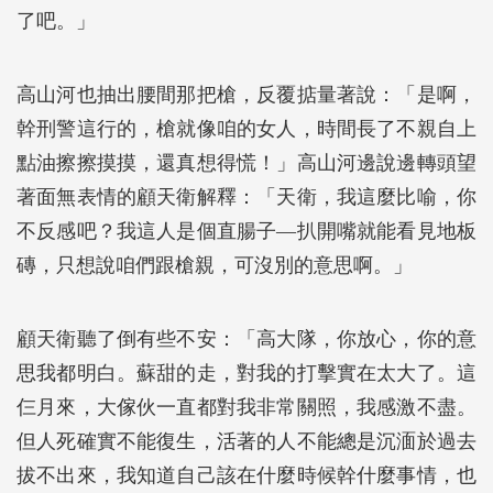
了吧。」
高山河也抽出腰間那把槍，反覆掂量著說：「是啊，
幹刑警這行的，槍就像咱的女人，時間長了不親自上
點油擦擦摸摸，還真想得慌！」高山河邊說邊轉頭望
著面無表情的顧天衛解釋：「天衛，我這麼比喻，你
不反感吧？我這人是個直腸子—扒開嘴就能看見地板
磚，只想說咱們跟槍親，可沒別的意思啊。」
顧天衛聽了倒有些不安：「高大隊，你放心，你的意
思我都明白。蘇甜的走，對我的打擊實在太大了。這
仨月來，大傢伙一直都對我非常關照，我感激不盡。
但人死確實不能復生，活著的人不能總是沉湎於過去
拔不出來，我知道自己該在什麼時候幹什麼事情，也