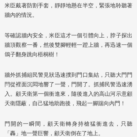
米臣戴著防割手套，靜靜地懸在半空，緊張地聆聽著
牆內的情況。
等確認牆內安全，米臣這才一個引體向上，脖子探出
牆頂觀察一番，然後雙腳輕輕一蹬上牆，再迅速一個
鴿子翻身跳向梧桐樹！
牆外抓捕組民警見狀迅速撲到門口集結，只聽大門門
閂從裡面沉悶地響了一聲，門開了。抓捕民警迅速湧
入。顧天衛第一個衝進來，隨後進入的高山河示意顧
天衛隱蔽，自己猛地助跑後，飛起一腳踹向內門！
門開的一瞬間，顧天衛轉身持槍猛衝進去，只聽
「轟」地一聲巨響，顧天衛倒在了地上。