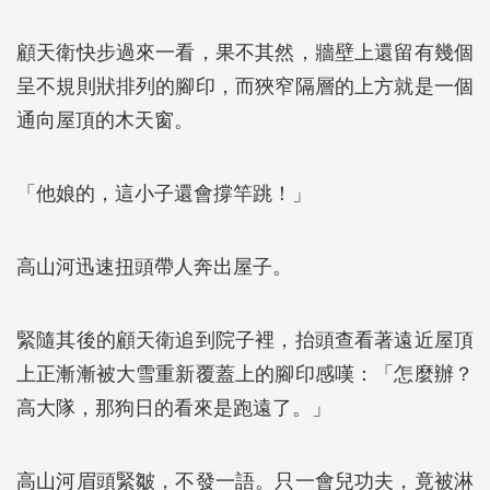
顧天衛快步過來一看，果不其然，牆壁上還留有幾個
呈不規則狀排列的腳印，而狹窄隔層的上方就是一個
通向屋頂的木天窗。
「他娘的，這小子還會撐竿跳！」
高山河迅速扭頭帶人奔出屋子。
緊隨其後的顧天衛追到院子裡，抬頭查看著遠近屋頂
上正漸漸被大雪重新覆蓋上的腳印感嘆：「怎麼辦？
高大隊，那狗日的看來是跑遠了。」
高山河眉頭緊皺，不發一語。只一會兒功夫，竟被淋