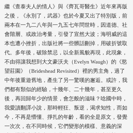
繼《查泰夫人的情人》與《齊瓦哥醫生》近年來再版
之後，《永別了，武器》也於今夏又出了特別版，前
兩本在一九二八年與一九五七年問世時，因道德、社
會階層、或政治考量，引發了宣然大波；海明威的這
本也遭小挫折，出版社將一些髒話刪掉，用破折號取
代。多年後，破除禁忌，以全新風貌再現，此現象，
不由得讓我想到大文豪沃夫（Evelyn Waugh）的《慾
望莊園》（Brideshead Revisited）裡的男主角，過了
中年後重遊舊地，產生了另一驚嘆的邂逅。或許，我
們都有類似的經驗，十幾年、二十幾年，甚至更久
後，再回歸年少的情景，會怎般的滋味？唸國中時，
我愛讀翻譯小說，那時輕狂、叛逆，渴求知性，而如
今，不再是懵懂、掙扎的年齡，看的全是原文，發覺
一次次，在不同時候，它們變形的模樣、意義的深