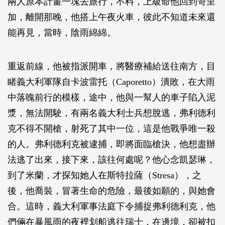
兩人原本計畫一塊去旅行，不料，上級命他回到哥里
加，離開那晚，他搭上午夜火車，彼此不知道未來還
能再見，當時，陰雨綿綿。
重返前線，他被指派開車，將醫療補給送往南方，目
睹義大利軍隊自卡波雷托（Caporetto）潰敗，在大雨
中落魄前行的模樣，途中，他與一幫人的車子陷入泥
漿，無法開駛，有兩名義大利士兵想脫逃，弗利德利
克不得不開槍，射死了其中一位，這是他戰爭唯一殺
的人。弗利德利克被逮捕，即將面臨槍決，他想盡辦
法逃了出來，接下來，該往何處呢？他心念凱瑟琳，
到了米蘭，才探知她人在斯特拉薩（Stresa），之
後，他喬裝，冒著生命的危險，最後如願的，與她會
合。這時，義大利軍事法庭下令捕捉弗利德利克，他
們倆在暴風雨的夜裡划船逃往瑞士，在邊境，卻被扣