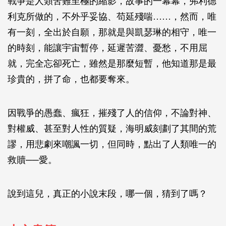
戰爭是人類苦難至極的縮影，故事的一幕幕，弗利德
利克所做的，不外乎妥協、苟延殘喘……，然而，唯
有一刻，全出於自願，那就是與凱瑟琳的相守，唯一
的時刻，能讓宇宙暫停，延遲苦澀、憂愁，不用屈
就，完全忘卻死亡，雖然是那麼短暫，他知道那是最
珍貴的，拼了命，也都要奪來。
因戰爭的愚蠢、瘋狂，摧殘了人的信仰，不論對神、
對權威、甚至對人性的質疑，海明威刻劃了其間的荒
謬，用悲劇來嘲諷一切，但同時，點出了人類唯一的
救贖──愛。
說到這兒，真正的小說末段，哪一個，猜到了嗎？