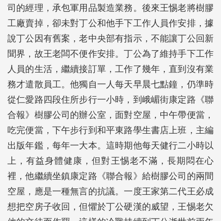
司的經理，承包軍用品製造業務。後來王惕老將樹膠
工廠賣掉，卻未對丁公和他手下工作人員作安排，據
說丁公因有舊案，老中央部有指示，不能讓丁公回新
聞界，故王老闆不便作安排。丁公為了維持手下工作
人員的生活，繼續接訂單，工作了幾年，直到沒有業
務才遣散員工。他獨自一人每天早晨七點鐘，仍準時
從仁愛路四段住所步行一小時，到峨嵋街康定路《聯
合報》樹膠公司的辦公室，面對空屋，中午帶便當，
吃完便當，下午步行到和平東路學生書店上班，主編
出版年鑑，每年一大本。這時期他每天健行二小時以
上，有益身體健康，但對王惕老不滿，長期悶在心
裡，他繼續坐鎮康定路《聯合報》給樹膠公司的兩間
空屋，應是一種無言的抗議。一度王家第二代王必成
想把空房子收回，但懼於丁公硬漢的威望，王惕老欠