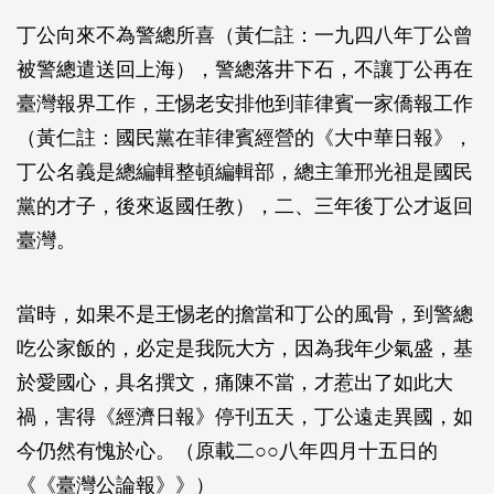
丁公向來不為警總所喜（黃仁註：一九四八年丁公曾
被警總遣送回上海），警總落井下石，不讓丁公再在
臺灣報界工作，王惕老安排他到菲律賓一家僑報工作
（黃仁註：國民黨在菲律賓經營的《大中華日報》，
丁公名義是總編輯整頓編輯部，總主筆邢光祖是國民
黨的才子，後來返國任教），二、三年後丁公才返回
臺灣。
當時，如果不是王惕老的擔當和丁公的風骨，到警總
吃公家飯的，必定是我阮大方，因為我年少氣盛，基
於愛國心，具名撰文，痛陳不當，才惹出了如此大
禍，害得《經濟日報》停刊五天，丁公遠走異國，如
今仍然有愧於心。（原載二○○八年四月十五日的
《《臺灣公論報》》）