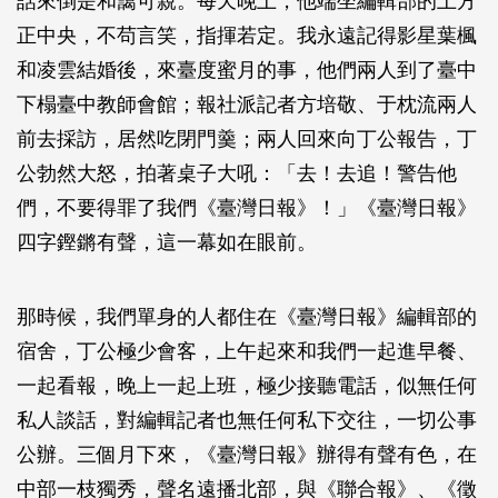
話來倒是和藹可親。每天晚上，他端坐編輯部的上方
正中央，不苟言笑，指揮若定。我永遠記得影星葉楓
和凌雲結婚後，來臺度蜜月的事，他們兩人到了臺中
下榻臺中教師會館；報社派記者方培敬、于枕流兩人
前去採訪，居然吃閉門羹；兩人回來向丁公報告，丁
公勃然大怒，拍著桌子大吼：「去！去追！警告他
們，不要得罪了我們《臺灣日報》！」《臺灣日報》
四字鏗鏘有聲，這一幕如在眼前。
那時候，我們單身的人都住在《臺灣日報》編輯部的
宿舍，丁公極少會客，上午起來和我們一起進早餐、
一起看報，晚上一起上班，極少接聽電話，似無任何
私人談話，對編輯記者也無任何私下交往，一切公事
公辦。三個月下來，《臺灣日報》辦得有聲有色，在
中部一枝獨秀，聲名遠播北部，與《聯合報》、《徵