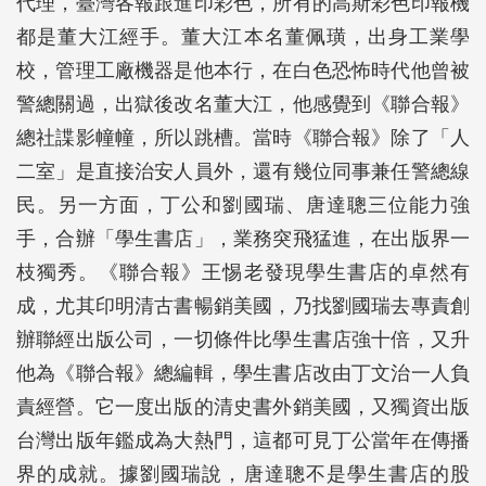
代理，臺灣各報跟進印彩色，所有的高斯彩色印報機
都是董大江經手。董大江本名董佩璜，出身工業學
校，管理工廠機器是他本行，在白色恐怖時代他曾被
警總關過，出獄後改名董大江，他感覺到《聯合報》
總社諜影幢幢，所以跳槽。當時《聯合報》除了「人
二室」是直接治安人員外，還有幾位同事兼任警總線
民。另一方面，丁公和劉國瑞、唐達聰三位能力強
手，合辦「學生書店」，業務突飛猛進，在出版界一
枝獨秀。《聯合報》王惕老發現學生書店的卓然有
成，尤其印明清古書暢銷美國，乃找劉國瑞去專責創
辦聯經出版公司，一切條件比學生書店強十倍，又升
他為《聯合報》總編輯，學生書店改由丁文治一人負
責經營。它一度出版的清史書外銷美國，又獨資出版
台灣出版年鑑成為大熱門，這都可見丁公當年在傳播
界的成就。據劉國瑞說，唐達聰不是學生書店的股