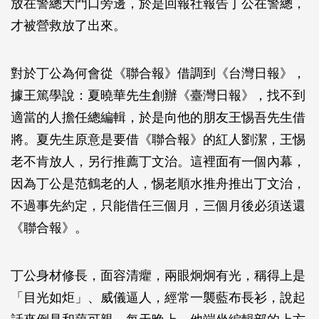
放在警總大門口旁邊，於是回報社報告丁公在警總，
才被營救放了出來。
對於丁公為何會從《聯合報》借調到《台灣日報》，
據王篤學說：夏曉華先生創辦《臺灣日報》，找不到
適當的人擔任總編輯，於是向他的朋友王惕吾先生借
將。夏先生原意是要借《聯合報》的紅人劉潔，王惕
老不肯放人，另行推薦丁文治。這裡面有一個內幕，
因為丁公是范鶴老的人，惕老順水推舟推出丁文治，
不過事先約定，只能借任三個月，三個月後必須送還
《聯合報》。
丁公身材修長，面容清癯，兩眼炯炯有光，稱得上是
「目光如炬」、威儀逼人，經常一襲藍布長衫，說起