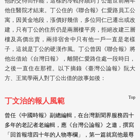
他的交待而作罷，這樣的冷戰持續到丁公逝世前兩年
他住醫院才結束。丁公住的《聯合報》仁愛路員工公
寓，因黃金地段，漲價好幾倍，多位同仁已遷出或改
建，只有丁公的住所仍是兩層樓平房，拒絕改建三層
樓及高價出賣，兩排宿舍中只有他一戶一直是老樣
子，這就是丁公的硬漢作風。丁公曾因《聯合報》將
他出借給《台灣日報》，離開仁愛路住處一段時日，
之後一直住在那裡。以下摘錄《臺灣公論報》阮大
方、王篤學兩人對丁公出借的故事如後：
Top
丁文治的報人風範
曾任《中國時報》副總編輯，在台灣新聞界服務四十
多年的老記者老編輯，應《台灣公論報》之邀，撰寫
「回首報壇四十年的人物專欄」，第一篇就寫他最尊