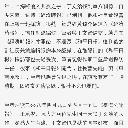
年，上海將淪入共黨之手，丁文治找到軍方關係，再
度來臺。這時《經濟時報》已創刊，他和社長黃銘曾
在上海一起採訪，很熟，於是經黃銘介紹進入《經濟
時報》，擔任副總編輯。筆者與丁文治結交，就是在
《經濟時報》才開始，不過跟《和平日報》復刊後的
副社長兼總編輯張煦本來認識，在衡陽街的《和平日
報》採訪部也去過幾次。筆者記得作家王藍當過採訪
主任，後來《和平日報》關門，社長曹先錕自辦《東
南晚報》，筆者也應曹先錕之聘，在該報兼差了一段
時期，因經常欠薪缺紙，報社不久也關門。
筆者拜讀二○○八年四月九日至四月十五日《臺灣公論
報》，王篤學、阮大方兩位先生同一天談丁文治的大
作，深感人生有緣。丁文治也是我的同事好友，而且