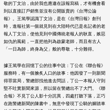
敬的丁文治，由於我也應邀在該報寫稿，才有機會看
到以直接訂戶銷售並沒有公開販賣的《台灣公論
報》。王篤學認識丁文治，是在《台灣日報》創刊
時，進報社第一個就見到在大陸時代已是名記者的老
報人丁文治，使他見到中國傳統老報人的耿直，嫉惡
如仇的風範，一直把他列為啟蒙老師，而且有古人
「一日為師，終身為父」般的尊敬，十分難得。
據王篤學在回憶丁公的往事中說：丁公在《聯合報》
服務時，有一個膾炙人口的故事：他因發了一則新聞
得罪當局，警總部找他進去問話，丁公一本報人守則
堅不吐實新聞來源，所以留在警總出不了大門。《聯
合報》不見丁公人影十分詫異，四處打聽下落，正巧
在跑警總新聞的陳書中，無意中發現丁公騎的腳踏車