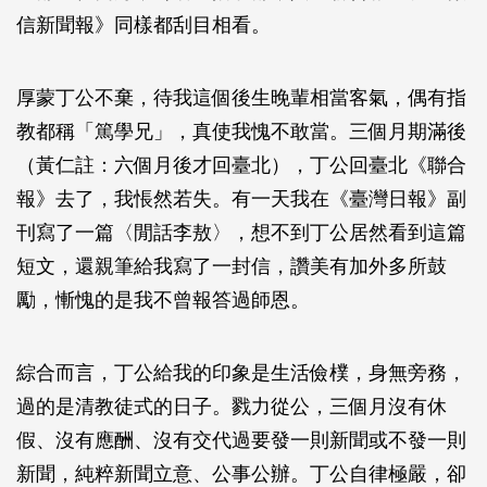
信新聞報》同樣都刮目相看。
厚蒙丁公不棄，待我這個後生晚輩相當客氣，偶有指
教都稱「篤學兄」，真使我愧不敢當。三個月期滿後
（黃仁註：六個月後才回臺北），丁公回臺北《聯合
報》去了，我悵然若失。有一天我在《臺灣日報》副
刊寫了一篇〈閒話李敖〉，想不到丁公居然看到這篇
短文，還親筆給我寫了一封信，讚美有加外多所鼓
勵，慚愧的是我不曾報答過師恩。
綜合而言，丁公給我的印象是生活儉樸，身無旁務，
過的是清教徒式的日子。戮力從公，三個月沒有休
假、沒有應酬、沒有交代過要發一則新聞或不發一則
新聞，純粹新聞立意、公事公辦。丁公自律極嚴，卻