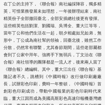
在丁公的主持下，《聯合報》南社編採陣容，獨多精
英，可惜業務發展未如理想，一年後辦理結束，南社
精英份子全部撤回臺北，全部安插總社後更有發揮。
這些精英包括劉潔、劉國瑞、吳博全、董大江等等，
當年丁公和他們生活在一起，朝夕相處如兄如弟，無
形中，丁公成為南社幫的領袖，回臺北後，雖然工作
分散，仍然常有聯繫，尤其春節期間，這些老部屬都
會到丁公家中拜年。強將手下無弱兵，丁文治在《聯
合報》南社領導的團隊都是一流人才，後來兩人當了
《聯合報》總編輯。其中，董大江出任《聯合報》基
隆記者不久，跳槽到《中國時報》改行做印刷廠廠
長，試辦彩色印刷，費時一年整頓，《中國時報》首
創彩色印刷成功，帶動中國報業的彩色印刷時代來
臨，董大江因而成為美國高斯彩色高速印報機臺灣總