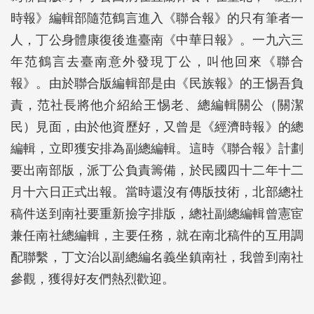
時報》編輯部隨范鶴言進入《聯合報》的只有筆者一
人，丁公身體康復後進臺南《中華日報》。一九六三
年范鶴言去臺南意外發現丁公，叫他回來《聯合
報》。由於聯合版編輯部是由《民族報》的王惕吾負
責，范社長將他介紹給王惕老、總編輯關公（關潔
民）見面，由於他資歷好，又曾是《經濟時報》的總
編輯，立即獲安排為副總編輯。這時《聯合報》計劃
要出南部版，派丁公負責籌備，於民國四十二年十二
月十六日正式出報。當時還沒有傳版技術，北部總社
稿件送到南社要重新撿字排版，總社副總編輯曾憲宦
兼任南社總編輯，主要任務，就在南北稿件的互用調
配聯繫，丁文治以副總編名義坐鎮南社，我曾到南社
參觀，獲得好友們熱烈歡迎。