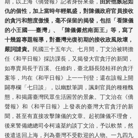
期，以上海《僑聲報》記者身份來臺，
由於他嫉惡如
仇的個性，加上當時年輕氣盛，對陳儀政府官員接收
的貪污和態度傲慢，毫不保留的揭發，包括「看陳儀
的小王國──臺灣」、「陳儀儼然南面王」等，寫了
十幾篇專題報導，對臺灣光復初期的接收政風敗壞，
嚴詞譴責。
民國三十五年六、七月間，丁文治被聘擔
任《和平日報》採訪課長，又揭發大官貪汙的新聞，
如專賣局長于百溪、任維鈞，臺北縣長陸桂祥的貪汙
案等，均在《和平日報》上一一刊登；還在該報上開
闢專欄「七日談」，以幽默筆調，諷刺官員的種種醜
態，和揭露臺灣民眾生活困苦的景象。丁文治在《僑
聲報》和《和平日報》上發表的臺灣大官貪汙的新
聞，甚至有直接攻擊陳儀的文章。起初陳儀不理會，
後來警備總總司令柯遠棻約談丁文治，予以軟禁，然
後遣送回上海，列為臺灣不受歡迎的人物。一九四九