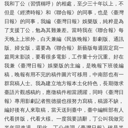
我和丁公（習慣稱呼）的相處，至少三十年以上，不
但是《經濟時報》和《聯合報》的同事，也是《臺灣
日報》的同事，我編《臺灣日報》娛樂版，純粹是為
了支援丁公，勉為其難兼差。當時我在《聯合報》每
天晚上上班外，白天兼編《民族晚報》影劇版、通訊
版、婦女版，還要為《聯合報》新藝版每週固定寫一
篇周末影談，要看很多電影，工作量十分沉重。好在
我兼《臺灣日報》娛樂版的主編，是晚報下班後編
稿，晚報有用不完的稿件圖片可移用，中南部也有一
群寫稿人士。我為建立地方報本土化特色，長期徵求
臺語片觀感稿約，應徵稿件相當踴躍，同時《臺灣日
報》專用影劇記者熊德揚也很努力寫稿，稿源不缺，
編好後有人來取稿，當天送到臺中，臺中編輯部有人
代看拼版，代看大樣。一度我要請辭，丁公叫我做完
半年同進退，因此，丁公借調《臺灣日報》確是半