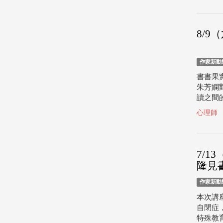
8/
作家新動
書書果
朱芳嫻
讀之間的
心理師
7/
隆見
作家新動
本次講
自閉症
特殊教