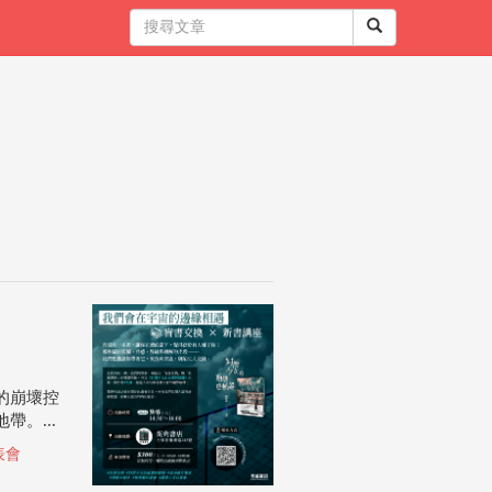
的崩壞控
。...
表會