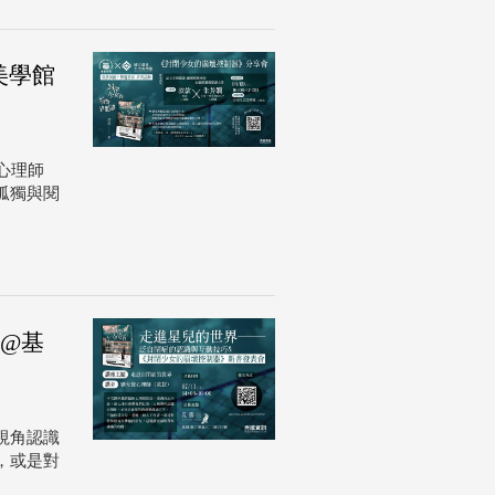
美學館
心理師
孤獨與閱
會@基
視角認識
，或是對