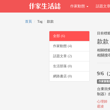
作家動態
話題文
首頁
Tag
款款
目前標
全部 (6)
款款
作家動態 (4)
相關標
相關搜尋
話題文章 (2)
生活部落 (0)
9/
網路書店 (0)
作家新動
台東街
制器》
心理師
霸凌