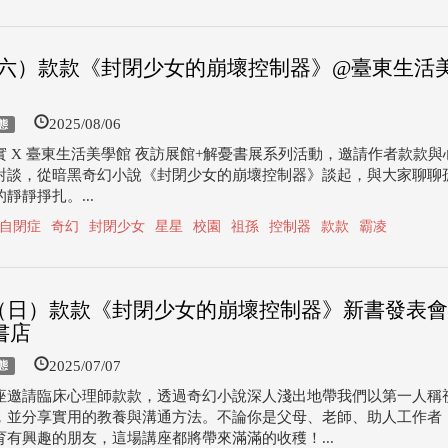
9（六）款款《封閉少女的崩壞控制器》@臺東生活
2025/08/06
態
實 X 臺東生活美學館 夜訪展館+解憂書展系列活動，邀請作者款款與
對談，從暗黑奇幻小說《封閉少女的崩壞控制器》談起，與大家聊聊
靜靜掙扎。...
自閉症
奇幻
封閉少女
星星
校園
祖孫
控制器
款款
霸凌
13（日）款款《封閉少女的崩壞控制器》新書發表
書店
2025/07/07
態
座邀請臨床心理師款款，透過奇幻小說深人淺出地帶我們以第一人稱
，並分享實用的教養與溝通方法。不論你是父母、老師、助人工作者
育有興趣的朋友，這場講座都將帶來滿滿的收穫！...