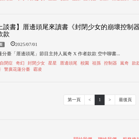
上談書】厝邊頭尾來讀書《封閉少女的崩壞控制器》
款款
2025/07/01
面
分臺「厝邊頭尾」節目主持人嵐奇 X 作者款款 空中聊書...
自閉症
奇幻
封閉少女
星星
厝邊頭尾
校園
祖孫
控制器
嵐奇
款
書
警廣花蓮分臺
霸凌
第一頁
<
1
>
最後頁