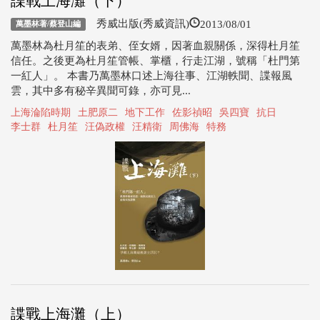
諜戰上海灘（下）
2013/08/01
秀威出版(秀威資訊)
萬墨林著/蔡登山編
萬墨林為杜月笙的表弟、侄女婿，因著血親關係，深得杜月笙
信任。之後更為杜月笙管帳、掌櫃，行走江湖，號稱「杜門第
一紅人」。 本書乃萬墨林口述上海往事、江湖軼聞、諜報風
雲，其中多有秘辛異聞可錄，亦可見...
上海淪陷時期
土肥原二
地下工作
佐影禎昭
吳四寶
抗日
李士群
杜月笙
汪偽政權
汪精衛
周佛海
特務
諜戰上海灘（上）