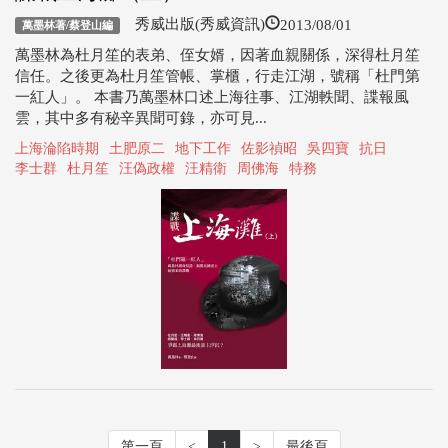
2013/08/01
秀威出版(秀威資訊)
萬墨林著/蔡登山編
萬墨林為杜月笙的表弟、侄女婿，因著血親關係，深得杜月笙
信任。之後更為杜月笙管帳、掌櫃，行走江湖，號稱「杜門第
一紅人」。 本書乃萬墨林口述上海往事、江湖軼聞、諜報風
雲，其中多有秘辛異聞可錄，亦可見...
上海淪陷時期
土肥原二
地下工作
佐影禎昭
吳四寶
抗日
李士群
杜月笙
汪偽政權
汪精衛
周佛海
特務
第一頁
<
1
>
最後頁