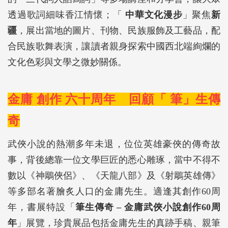
透過歌詞細味香江情懷；「
中華文化漫步
」聚焦
新
疆
，展出當地的圖片、刊物、民族服飾及工藝品，配
合民族歌舞表演，讓讀者親身探索中國西北端絢爛的
文化色彩與文學之微妙關係。
金庸 創作 六十周年 回顧「 筆」生傳
奇
武俠小說的熱潮多年未退，位位英雄豪俠的傳奇故
事，背後總靠一位文學巨匠的悉心雕琢，當中不得不
數以《神鵰俠侶》、《天龍八部》及《射鵰英雄傳》
等多部名著膾炙人口的金庸先生。適逢其創作60周
年，書展特設「
筆生傳奇
–
金庸武俠小說創作
60
周
年
」展覽，珍貴展品包括金庸先生的真跡手稿、親筆