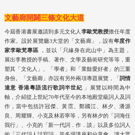
文藝廊開闢三條文化大道
今屆香港書展邀請到多元文化人
李歐梵教授
擔任年度
作家。設於展覽廳3大堂的「文藝廊」，設有
年度作
家李歐梵專區
，並以「只緣身在此山中」為主題，
展出李教授的手稿、著作、文學及藝術研究等等，重
塑其「文化人」、「學者」和「業餘愛好者」的三重
身份。「文藝廊」亦設有另外兩項專題展覽，「
詞情
達意
香港粵語流行歌詞半世紀
」展覽以時間為中
軸，介紹從上世紀70年代至今的本地殿堂級詞人及詞
作，當中包括許冠傑、黃霑、鄭國江、林夕、潘源
良、周耀輝、小克及林若寧等，另有林夕的「詞海任
我行」、小克的「新一代詞．作．談」以及多位詞人
的「三代詞人話寫詞」等多場講座和分享會，讓大眾