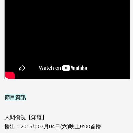
節目資訊
人間衛視【知道】
播出：
2015
年
07
月
04
日
(
六
)
晚上
9:00
首播