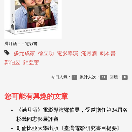
滿月酒－－電影書
多元成家
徐立功
電影導演
滿月酒
劇本書
鄭伯昱
歸亞蕾
今日人氣：
累計人次：
回應：
3
11
0
您可能有興趣的文章
《滿月酒》電影導演鄭伯昱，受邀擔任第34屆洛
杉磯同志影展評審
哥倫比亞大學出版《臺灣電影研究書目提要》