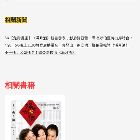
相關新聞
5/4【免費講座】《滿月酒》新書發表，影后歸亞蕾、導演鄭伯昱將出席站台！
4/28、5/5晚上11:00教育廣播電台，蔡登山、徐立功、鄭伯昱暢談《滿月酒》
不一樣，又怎樣？！歸亞蕾接演《滿月酒》
相關書籍