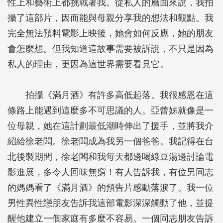
性上和藝術上都挑戰著我。從私人的層面來說，我拍
攝了這部片，因而能與母親分享我的想法和觀點。我
完全無法預料電影上映後，她會如何反應，她的朋友
會怎麼想。但我知道這故事需要被訴說，不只是因為
私人的理由，更因為這世界需要看見它。
拍攝《滿月酒》有許多高低起落。我很感恩在這
條路上能遇到這麼多不可思議的人。亞蕾姊就像是一
位母親，她在這計劃最低潮時伸出了援手，並將我介
紹給徐老闆。徐老闆成為我另一個爸爸。我記得在台
北後製期間，徐老闆和我每天都邊喝綠豆湯邊討論電
影進展，多令人回味無窮！有人告訴我，有位男同志
的媽媽看了《滿月酒》的預告片感動落淚了。我一位
男性異性戀朋友告訴我這部電影深深觸動了他，並提
醒他建立一個家庭有多麼不容易。一個同志朋友告訴