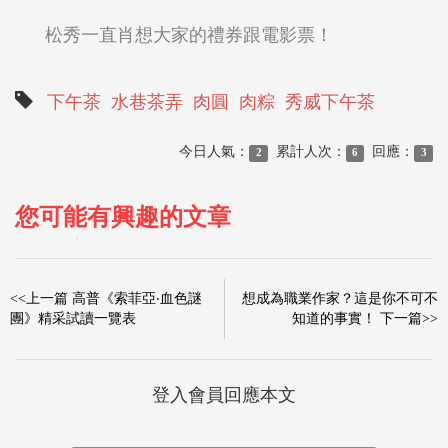
松秀一直肖想大家的禮券跟電影票！
下午茶
水巷茶弄
肉圓
肉粽
秀威下午茶
今日人氣：
累計人次：
回應：
2
6
3
您可能有興趣的文章
<<上一篇 高普《索菲亞‧血色謎
想成為職業作家？這是你不可不
團》精采試讀一覽表
知道的事實！ 下一篇>>
登入會員回應本文