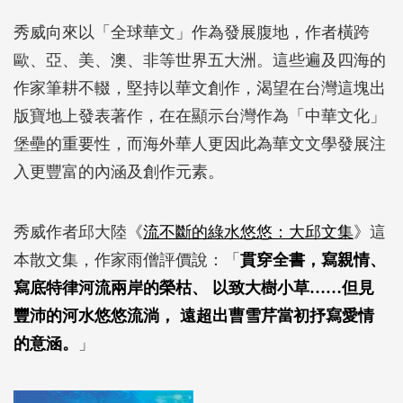
秀威向來以「全球華文」作為發展腹地，作者橫跨
歐、亞、美、澳、非等世界五大洲。這些遍及四海的
作家筆耕不輟，堅持以華文創作，渴望在台灣這塊出
版寶地上發表著作，在在顯示台灣作為「中華文化」
堡壘的重要性，而海外華人更因此為華文文學發展注
入更豐富的內涵及創作元素。
秀威作者邱大陸《
流不斷的綠水悠悠：大邱文集
》這
本散文集，作家雨僧評價說：「
貫穿全書，寫親情、
寫底特律河流兩岸的榮枯、 以致大樹小草……但見
豐沛的河水悠悠流淌， 遠超出曹雪芹當初抒寫愛情
的意涵。
」