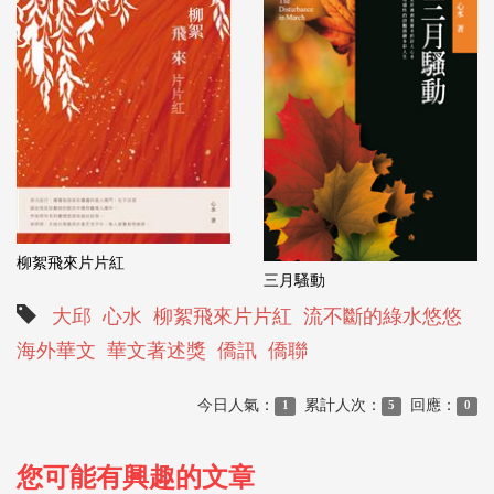
柳絮飛來片片紅
三月騷動
大邱
心水
柳絮飛來片片紅
流不斷的綠水悠悠
海外華文
華文著述獎
僑訊
僑聯
今日人氣：
累計人次：
回應：
1
5
0
您可能有興趣的文章