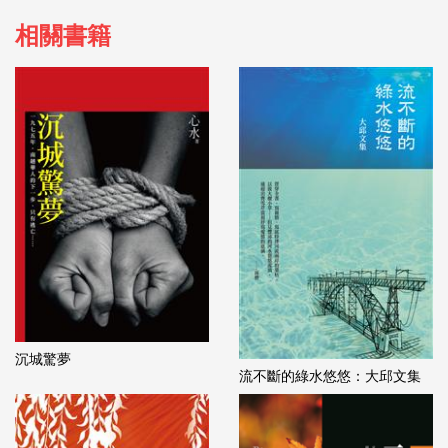
相關書籍
沉城驚夢
流不斷的綠水悠悠：大邱文集