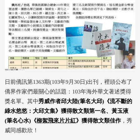
日前僑訊第1363期(103年9月30日)出刊，裡頭公布了
僑界作家們最關心的話題：103年海外華文著述獎得
獎名單。其中
秀威作者邱大陸(筆名大邱)《
流不斷的
綠水悠悠：大邱文集
》獲得散文類第一名、黃玉液
(筆名心水)《
柳絮飛來片片紅
》獲得散文類佳作
，秀
威同感歡欣！