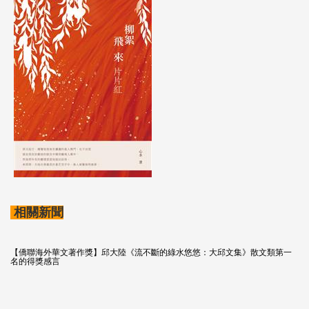
相關新聞
【僑聯海外華文著作獎】邱大陸《流不斷的綠水悠悠：大邱文集》散文類第一
名的得獎感言