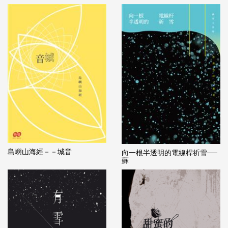
島嶼山海經－－城音
向一根半透明的電線桿祈雪──
蘇