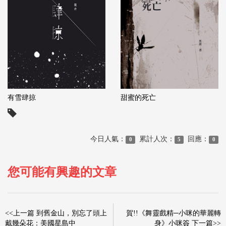
有雪肆掠
甜蜜的死亡
今日人氣：
累計人次：
回應：
0
5
0
您可能有興趣的文章
<<上一篇 到舊金山，別忘了頭上
賀!!《舞靈戲精─小咪的華麗轉
戴幾朵花：美國星島中
身》小咪簽 下一篇>>