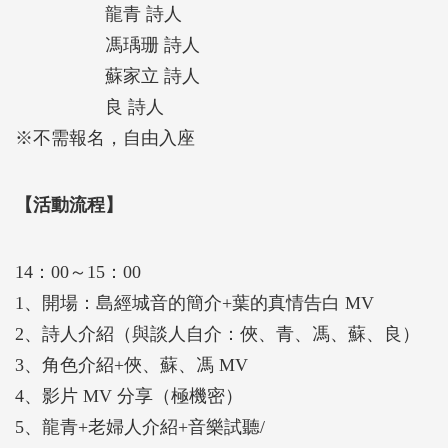
龍青 詩人
馮瑀珊 詩人
蘇家立 詩人
良 詩人
※不需報名，自由入座
【活動流程】
14：00～15：00
1、開場：島經城音的簡介+葉的真情告白 MV
2、詩人介紹（與談人自介：俠、青、馮、蘇、良）
3、角色介紹+俠、蘇、馮 MV
4、影片 MV 分享（極機密）
5、龍青+老婦人介紹+音樂試聽/