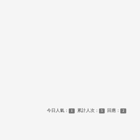
今日人氣：
累計人次：
回應：
1
5
2