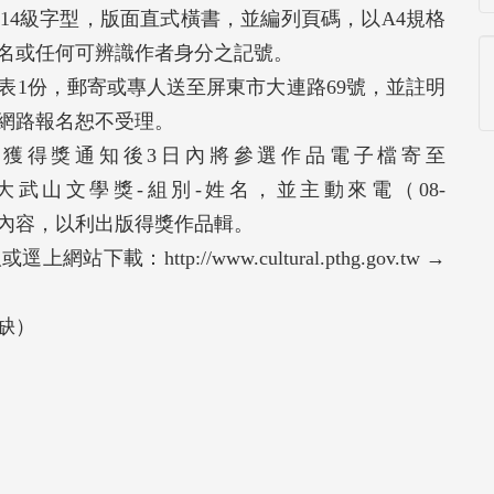
14級字型，版面直式橫書，並編列頁碼，以A4規格
名或任何可辨識作者身分之記號。
表1份，郵寄或專人送至屏東市大連路69號，並註明
。網路報名恕不受理。
獲得獎通知後3日內將參選作品電子檔寄至
信件主旨為：大武山文學獎-組別-姓名，並主動來電（08-
得修改內容，以利出版得獎作品輯。
http://www.cultural.pthg.gov.tw →
缺）