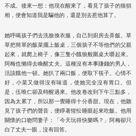
不成。後來一想：他現在醒來了，看見了孩子的狼狽
相，便會知道我是騙他的，還是別去惹他算了。
她呼喝孩子們去洗臉換衣服，自己到廚房去弄飯。草
草把簡單的飯菜擺上飯桌，三個孩子不等他們的父親
起來，就爬上椅子，像三隻小餓狼般圍桌大嚼起來。
阿梅也懶得去喚醒丈夫。這種沒有本事賺錢的男人，
活該餓他一頓。她扒了兩口飯，便取下筷子。心情不
好，小菜又做得沒有味道，使她完全沒有胃口。但
是，伍唯仁卻及時醒過來。他改卷改到下午三點多，
因為太累了，所以那一覺睡得十分香甜。現在，他聽
見了孩子們的聲音，便睜著惺忪睡眼起來吃飯。他用
關懷的口吻問妻子：「今天玩得快樂嗎？」阿梅卻只
白了丈夫一眼，沒有回答。