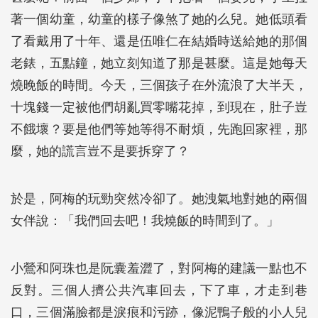
著一個幼童，幼童的樣子像煞了她的么兒。她低頭看
了看戴用了十年、還是伍唯仁在結婚時送給她的那個
老錶，五點鐘，她立刻知道了那是甚麼。這是她每天
燒晚飯的時間。今天，三個孩子在外流浪了大半天，
十塊錢一定被他們胡亂買零嘴花掉，到現在，肚子豈
不餓壞？要是他們等她等得不耐煩，先跑回家裡，那
麼，她的謊言豈不是要拆穿了？
於是，阿梅的玩勁突然冷卻了。她洩氣地對她的兩個
女伴說：「我們回去吧！我燒飯的時間到了。」
小鶯和阿珠也是阮囊羞澀了，對阿梅的建議一點也不
反對。三個人擠公共汽車回去，下了車，才走到巷
口，三個滿臉都是淚痕和污跡，像泥鴨子般的小人兒