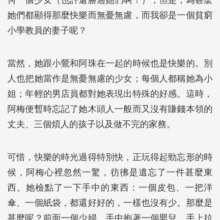
何一個少女（也許還勝過她們啊！）；但是，為甚麼
她們都顯得那麼快樂而無憂無慮，而我卻是一個貧窮
小學教員的妻子呢？
當然，她跟小鶯和阿珠在一起的時候也是快樂的。別
人也把她當作是無憂無慮的少女；每個人都稱她為小
姐；年輕的男店員都對她表現出特殊的好感。這時，
阿梅便暫時忘記了她木頭人一般而又沒有賺錢本領的
丈夫、三個煩人的孩子以及做不完的家務。
可惜，快樂的時光過得特別快，正玩得起勁忘形的時
候，阿梅心裡忽然一驚，彷彿是遺忘了一件甚麼東
西。她檢點了一下手中的東西：一個皮包、一把洋
傘、一個紙袋，都還好好的，一樣也沒有少。那麼是
甚麼呢？前面一個少婦，手中抱著一個嬰兒，手上拉