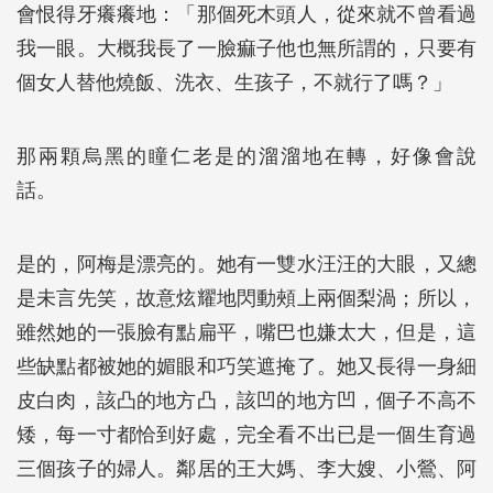
會恨得牙癢癢地：「那個死木頭人，從來就不曾看過
我一眼。大概我長了一臉痲子他也無所謂的，只要有
個女人替他燒飯、洗衣、生孩子，不就行了嗎？」
那兩顆烏黑的瞳仁老是的溜溜地在轉，好像會說
話。
是的，阿梅是漂亮的。她有一雙水汪汪的大眼，又總
是未言先笑，故意炫耀地閃動頰上兩個梨渦；所以，
雖然她的一張臉有點扁平，嘴巴也嫌太大，但是，這
些缺點都被她的媚眼和巧笑遮掩了。她又長得一身細
皮白肉，該凸的地方凸，該凹的地方凹，個子不高不
矮，每一寸都恰到好處，完全看不出已是一個生育過
三個孩子的婦人。鄰居的王大媽、李大嫂、小鶯、阿