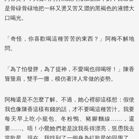
是骨碌骨碌地把一杯又燙又苦又澀的黑褐色的液體大
口喝光。
「奇怪，你喜歡喝這種苦苦的東西？」阿梅不解地
問。
「為了怕發胖，為了提神，不愛喝也得喝呀！」陳香
聳聳肩，雙手一攤，模仿著洋人常做的姿勢。
阿梅還是不怎麼了解。不過，她心裡卻這樣想：假使
我也像陳香這樣有錢的話，才不要喝這種苦汁。我要
每天早上吃小籠包、冬粉鴨、豬腳麵線……，還
要……。唔！小鶯她們老是說我長得漂亮，慫恿我去
當歌星，現在，我找到了一個身為紅歌星的同學了，