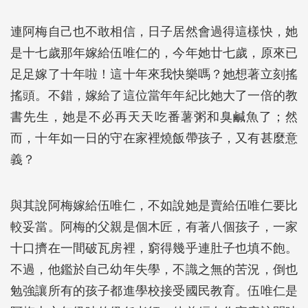
連阿梅自己也不敢相信，日子居然會過得這樣快，她
是十七歲那年嫁給伍唯仁的，今年她廿七歲，原來已
足足嫁了十年啦！這十年來我快樂嗎？她想著立刻搖
搖頭。不錯，嫁給了這位當年年紀比她大了一倍的教
書先生，她是不必再天天吃番薯粥和臭鹹魚了；然
而，十年如一日的守在家裡燒飯帶孩子，又有甚麼意
義？
與其說阿梅嫁給伍唯仁，不如說她是賣給伍唯仁要比
較妥當。阿梅的父親是個木匠，有著八個孩子，一家
十口擠在一間破瓦房裡，窮得幾乎連肚子也填不飽。
不過，他鑑於自己幼年失學，不識之無的苦況，倒也
勉強讓所有的孩子都進學校接受國民教育。伍唯仁是