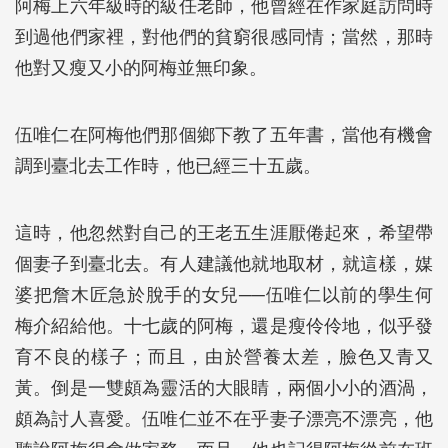
阿梅上六年級時的級任老師，他曾經在作家庭訪問時
到過他們家裡，對他們的貧窮很感同情；當然，那時
他對又瘦又小的阿梅並無印象。
伍唯仁在阿梅他們那個鄉下教了五年書，當他有機會
調到臺北去工作時，他已經三十五歲。
這時，他忽然對自己的王老五生涯厭倦起來，希望帶
個妻子到臺北去。有人建議他就地取材，就這樣，媒
婆把詹木匠急於脫手的女兒──伍唯仁以前的學生何
梅介紹給他。十七歲的阿梅，還是瘦伶伶地，似乎發
育不良的樣子；而且，由於營養太差，臉色又青又
黃。倒是一雙頗為靈活的大眼睛，兩個小小的酒渦，
頗為討人喜愛。伍唯仁並不在乎妻子漂亮不漂亮，他