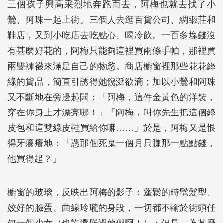
三個孩子興高采烈地奔跑而去，阿梅也就去找了小
鶯、阿珠一起上街。三個人去逛百貨公司、綢緞莊和
鞋店，又到小吃店去吃點心、喝冷飲。一百多塊錢沒
有甚麼好花的，阿梅只能夠這裡買兩條手帕，那裡買
兩雙褲襪來滿足自己的物慾。商店櫥窗裡那些花花綠
綠的貨品，簡直引誘得她饞涎欲滴；加以小鶯和阿珠
又不斷地在旁邊起閧：「阿梅，這件金黃色的洋裝，
穿在你身上才漂亮哪！」「阿梅，叫你先生把這個綠
皮包和這雙綠皮鞋買給你嘛……」於是，阿梅又是恨
得牙癢癢地：「憑那個死鬼一個月只賺那一點點錢，
他買得起？」
櫥窗的玻璃，反映出阿梅的影子：蓬鬆的時髦髮型、
姣好的臉蛋、曲線玲瓏的身段，一切都不輸於街頭任