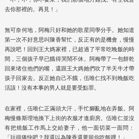
去你那裡的。再見！」
無可奈何地，阿梅只好和她的歌星同學分手。她知道
第一次不好意思叫陳香幫忙，反正有的是機會，慢慢
再說吧！回到王大媽家裡，已超過了平常吃晚飯的時
間，三個孩子早已餓得哭鬧不休。阿梅帶了一包餅乾
回來堵住他們的嘴，還跟王大媽她們吹了半天牛才帶
孩子回家去。反正她自己不餓，伍唯仁找不到晚飯吃
活該！沒有本事的男人就是要受點罪。
在家裡，伍唯仁正滿頭大汗，手忙腳亂地在弄飯。阿
梅慢條斯理地換下上街的衣服才進廚房。伍唯仁並沒
有把燒飯工作馬上交給妻子，他一面切菜一面問：
「玩得痛快吧？我還以為陳香還要留你吃飯哩！」