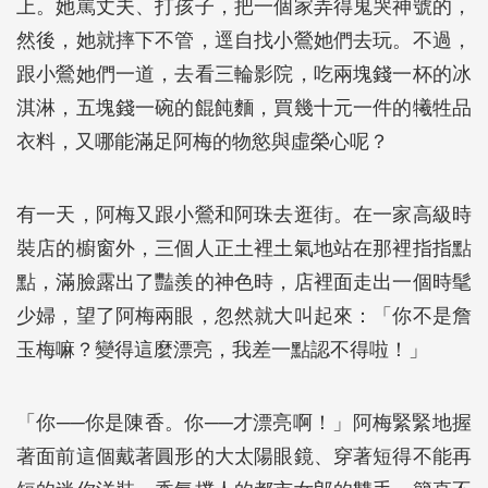
上。她罵丈夫、打孩子，把一個家弄得鬼哭神號的，
然後，她就摔下不管，逕自找小鶯她們去玩。不過，
跟小鶯她們一道，去看三輪影院，吃兩塊錢一杯的冰
淇淋，五塊錢一碗的餛飩麵，買幾十元一件的犧牲品
衣料，又哪能滿足阿梅的物慾與虛榮心呢？
有一天，阿梅又跟小鶯和阿珠去逛街。在一家高級時
裝店的櫥窗外，三個人正土裡土氣地站在那裡指指點
點，滿臉露出了豔羨的神色時，店裡面走出一個時髦
少婦，望了阿梅兩眼，忽然就大叫起來：「你不是詹
玉梅嘛？變得這麼漂亮，我差一點認不得啦！」
「你──你是陳香。你──才漂亮啊！」阿梅緊緊地握
著面前這個戴著圓形的大太陽眼鏡、穿著短得不能再