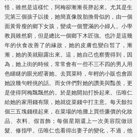
怪，雖然是這樣忙，阿梅卻漸漸長胖起來。尤其是生
完第三個孩子以後，她簡直像脫胎換骨似的，由一個
面黃骨瘦的鄉下女孩，變成一個豐滿的小婦人。小學
教員雖然窮，但是總比一個鄉下木匠強。也許是這幾
年的伙食改善了的緣故，她的皮膚也變白皙了，漸
漸，她的美就顯露出來。這，她自己也察覺得到，因
為，她上街的時候，常常會有一些不三不四的男人用
色瞇瞇的眼光瞪著她。去買菜時，年輕的小販也會跟
她說幾句輕佻的話。而女伴們對她的讚美與豔羨，更
是使得阿梅飄飄然的。於是她開始打扮起來。伍唯仁
給她的家用錢有限，她就從菜錢中打主意。每天餘扣
個三五塊錢積起來，在菜場的地攤上買些廉價的化妝
品、衣料、假首飾；每個星期還上一次美容院做頭
髮、修指甲。伍唯仁也看得出妻子的變化，不過，他