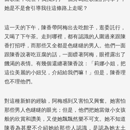
她是不是會引導我往這條路上走呢？
這一天的下午，陳香帶阿梅出去吃館子，逛委託行，
又喝了下午茶。走到哪裡，都有認識的人圍過來跟陳
香打招呼，而那些又全都是色瞇瞇的男人。他們一面
跟陳香說著吃豆腐的話，一面瞟著阿梅，眼裡露出了
饑渴的表情。有幾個還纏著陳香說：「莉娜小姐，把
這位美麗的小妞兒，介紹給我們嘛！」但是，陳香理
也不理他們。
對這種新鮮的經驗，阿梅感到又害怕又興奮。她害怕
那些男人色瞇瞇的眼光；但是，他們把她當做小女孩
般的欣賞和讚美，又使她飄飄然樂不可支。她不知道
陳香為甚麼不介紹她給那些人認識，是認為她太土