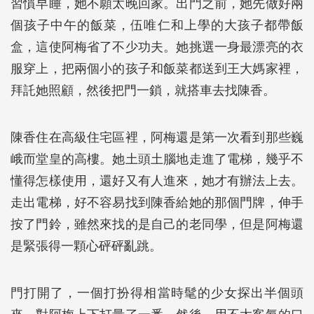
習慣早睡，她不願太晚回家。出門之前，她先做好兩
個孩子中午的飯菜，伍唯仁和上學的大孩子都帶飯
盒，這使阿梅省了不少功夫。她挑選一身最漂亮的衣
服穿上，把兩個小的孩子和飯菜都送到王大媽家裡，
拜託她照顧，然後把門一鎖，就搭車去找陳香。
陳香住在高級住宅區裡，阿梅還是第一次看到那些巍
峨而堂皇的高樓。她土頭土腦地走進了電梯，幾乎不
懂得怎樣使用，還好又有人進來，她才有辦法上去。
走出電梯，好不容易找到陳香給她的那個門牌，伸手
按了門鈴，雖然來找的是自己的老同學，但是阿梅還
是緊張得一顆心砰砰亂跳。
門打開了，一個打扮得相當時髦的少女探出半個頭