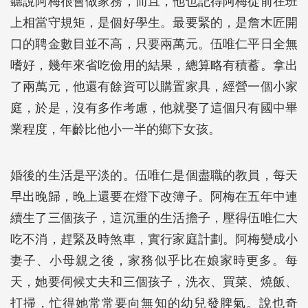
聽說阿梅很會做家務，而且，他也記得阿梅從前在班
上相當守規矩，是個好學生。最要緊的，是詹木匠開
口的聘金數目並不高，只要兩萬元。伍唯仁平日全無
嗜好，幾年來省吃儉用的結果，總算略有積蓄。拿出
了兩萬元，他還有餘資可以購置家具，經營一個小家
庭，於是，沒有多作考慮，他就娶了這個只有國中畢
業程度，年齡比他小一半的鄉下女孩。
婚後的生活是平淡的。伍唯仁是個盡職的教員，每天
早出晚歸，晚上還要在燈下改簿子。阿梅在五年中連
續生了三個孩子，這沉重的生活擔子，壓得伍唯仁大
吃不消，趕緊及時煞車，實行家庭計劃。阿梅變成小
妻子、小母親之後，家務似乎比在娘家時更多。每
天，她要伺候丈夫和三個孩子，洗衣、買菜、燒飯、
打掃，忙得她常常要向無知的幼兒發脾氣。說也奇