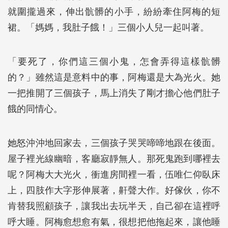
就圍攏過來，伸出骯髒的小手，紛紛牽住阿梅的短
裙。「媽媽，我肚子餓！」三個小人兒一起叫著。
「要死了，你們這三個小鬼，怎會弄得這樣骯髒
的？」雖然這是意料中的事，阿梅還是大為光火。她
一把推開了三個孩子，馬上消失了剛才擔心他們肚子
餓的同情心。
她怒沖沖地回家去，三個孩子哭哭啼啼地跟在後面。
屋子裡光線幽暗，客廳寂靜無人。那死鬼跑到哪裡去
呢？阿梅大大光火，衝進房間裡一看，伍唯仁仰臥床
上，四肢作大字形伸展著，鼾聲大作。好傢伙，你不
肯替我照顧孩子，讓我出去玩半天，自己卻在這裡呼
呼大睡。阿梅愈想愈有氣，很想把他拖起來，讓他睡