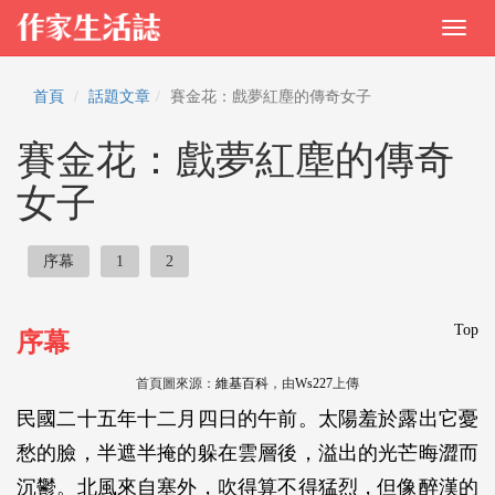
首頁
話題文章
賽金花：戲夢紅塵的傳奇女子
賽金花：戲夢紅塵的傳奇
女子
序幕
1
2
Top
序幕
首頁圖來源：
維基百科
，由
Ws227
上傳
民國二十五年十二月四日的午前。太陽羞於露出它憂
愁的臉，半遮半掩的躲在雲層後，溢出的光芒晦澀而
沉鬱。北風來自塞外，吹得算不得猛烈，但像醉漢的