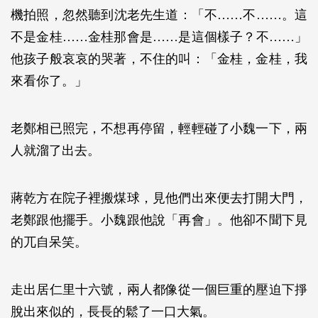
機拍照，忽然聽到沈老先生道：「不……不……。這
不是金桂……金桂那會是……是這個樣子？不……」
他孩子般哀哀的哭著，不住的叫：「金桂，金桂，我
來看你了。」
老鄭相已照完，不想再停留，輕輕碰了小魏一下，兩
人就溜了出去。
蔣乾方在院子裡搬煤球，見他們出來便去打開大門，
老鄭跟他擺手。小魏跟他說「再會」。他卻不聞下見
的兀自呆笑。
走出居仁里十六號，兩人都像從一個巨重的壓迫下掙
脫出來似的，長長的鬆了一口大氣。