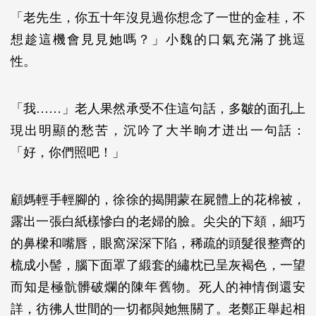
「老先生，你五十年沒見過你想念了一世的金桂，不
想趁這機會見見她嗎？」小魏的口氣充滿了挑逗
性。
「我……」老人果然承受不住這句話，多皺的面孔上
現出明顯的愁苦，沉吟了大半晌才迸出一句話：
「好，你們照吧！」
顧媽輕手輕腳的，徐徐的揭開蒙在屍體上的花棉被，
露出一張白紙樣慘白的老婦的臉。尖尖的下頦，細巧
的鼻樑和嘴唇，眼窩深深下陷，稀疏的頭髮很整齊的
梳成小髻，腦下面罩了緞套的繡枕已呈灰褐色，一望
而知是極骯髒破爛的陳年舊物。死人的神情倒還安
詳，彷彿人世間的一切都與她無關了。老鄭正舉起相