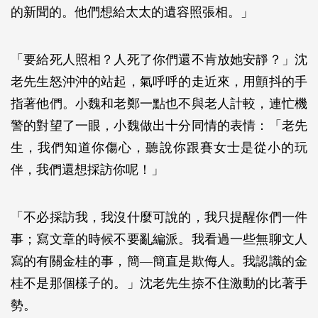
的新聞的。他們想給太太的遺容照張相。」
「要給死人照相？人死了你們還不肯放她安靜？」沈
老先生怒沖沖的站起，氣呼呼的走近來，用顫抖的手
指著他們。小魏和老鄭一點也不與老人計較，連忙機
警的對望了一眼，小魏做出十分同情的表情：「老先
生，我們知道你傷心，聽說你跟賽女士是從小的玩
伴，我們還想採訪你呢！」
「不必採訪我，我沒什麼可說的，我只提醒你們一件
事；寫文章的時候不要亂編派。我看過一些無聊文人
寫的有關金桂的事，簡—簡直是欺侮人。我認識的金
桂不是那個樣子的。」沈老先生捺不住激動的比著手
勢。