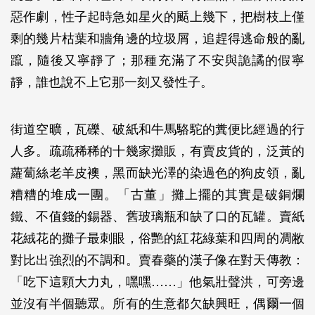
惡作劇，性子起時急如星火的颳上幾下，把樹枝上僅
剩的幾片枯葉和牆角邊的垃圾屑，追趕得逃命般的亂
躥，隨後又寧靜了；那種充滿了不安與詭譎的假寧
靜，誰也說不上它那一刻又發性子。
街道空曠，瓦礫、破紙和牛馬駱駝的糞便比經過的行
人多。疏疏稀稀的十幾家攤販，有賣皮貨的，泛黃的
蘿蔔絲老羊皮襖，黑而缺光澤的染過色的狗皮領，亂
糟糟的堆成一團。「古董」攤上擺的其實是破銅爛
鐵、不值錢的錫器、舊玻璃瓶和缺了口的瓦罐。賣紙
花絨花的攤子最刺眼，俗艷的紅花綠葉和四周的凋敝
對比出強烈的不調和。賣春藥的漢子像在對天傳教：
「吃下這顆大力丸，嘿嘿……」他氣壯聲洪，可旁邊
並沒有半個聽眾。所有的生意都欠缺興旺，偶爾一個