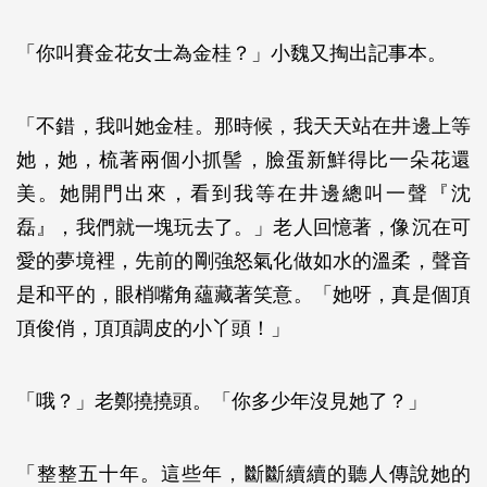
「你叫賽金花女士為金桂？」小魏又掏出記事本。
「不錯，我叫她金桂。那時候，我天天站在井邊上等
她，她，梳著兩個小抓髻，臉蛋新鮮得比一朵花還
美。她開門出來，看到我等在井邊總叫一聲『沈
磊』，我們就一塊玩去了。」老人回憶著，像沉在可
愛的夢境裡，先前的剛強怒氣化做如水的溫柔，聲音
是和平的，眼梢嘴角蘊藏著笑意。「她呀，真是個頂
頂俊俏，頂頂調皮的小丫頭！」
「哦？」老鄭撓撓頭。「你多少年沒見她了？」
「整整五十年。這些年，斷斷續續的聽人傳說她的