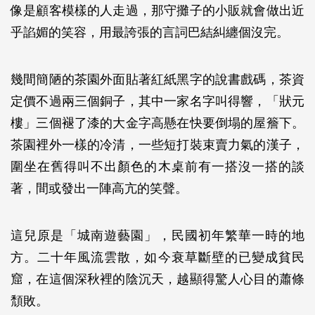
像是顧客模樣的人走過，那守攤子的小販就會做出近
乎諂媚的笑容，用最誇張的言詞巴結糾纏個沒完。
幾間簡陋的茶園外面貼著紅紙黑字的說書戲碼，茶資
定價不過兩三個銅子，其中一家名字叫得響，「狀元
樓」三個褪了漆的大金字高懸在快要倒塌的屋簷下。
茶園裡外一樣的冷清，一些短打裝束賣力氣的漢子，
圍坐在舊得叫不出顏色的木桌前有一搭沒一搭的談
著，間或發出一陣高亢的笑聲。
這兒原是「城南遊藝園」，民國初年繁華一時的地
方。二十年風流雲散，如今衰草斷壁的已變成貧民
窟，在這個深秋裡的陰沉天，越顯得驚人心目的蕭條
頹敗。