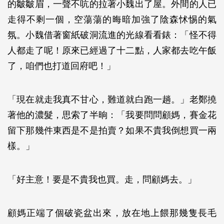
的皺皺眉，一聲不吭的拉著小魏出了屋。外間的人已
走得不剩一個，空蕩蕩的晦暗加強了陰森怵惕的氣
氛。小魏借著窗紙破洞流進的光線看看錶：「怪不得
人都走了呢！原來已經過了十二點，人家都去吃午飯
了，咱們也打道回府吧！」
「現在就走我真不甘心，難道就白跑一趟。」老鄭撓
著他的濃髮，思索了半晌：「我要問問顧媽，賽金花
留下那幾件東西是不是拍賣？如果不貴我倒想買一兩
樣。」
「好主意！要是不貴我也買。走，問顧媽去。」
顧媽正端了個破瓷盆出來，放在地上餵那幾隻長毛