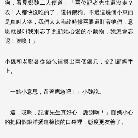
狗，看見鄭魏二人便道：「兩位記者先生還沒走？
唉！人都快沒吃的了，還得餵狗。不過這幾個小東西
是真叫人疼，我們太太臨終時候兩眼還盯著牠們，意
思就是叫我別忘了照顧她心愛的小動物，我怎會忘
呢！唉唉！」
小魏和老鄭各從錢包裡摸出兩個銀元，交到顧媽手
上。
「一點小意思，留著應急吧！」小魏說。
「這—哎喲，記者先生真好心，謝謝啊！」顧媽小心
的把四個銀洋搋進棉襖的口袋裡，態度更友善了。