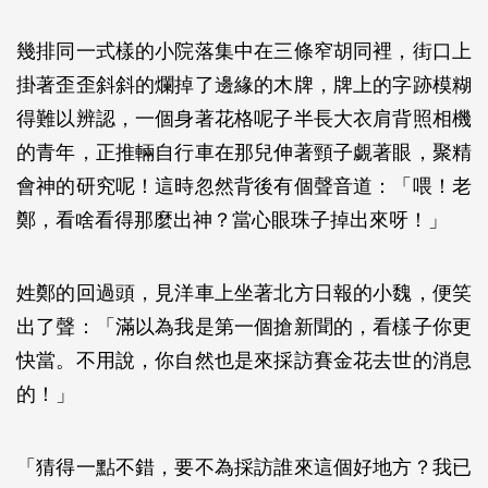
幾排同一式樣的小院落集中在三條窄胡同裡，街口上
掛著歪歪斜斜的爛掉了邊緣的木牌，牌上的字跡模糊
得難以辨認，一個身著花格呢子半長大衣肩背照相機
的青年，正推輛自行車在那兒伸著頸子覷著眼，聚精
會神的研究呢！這時忽然背後有個聲音道：「喂！老
鄭，看啥看得那麼出神？當心眼珠子掉出來呀！」
姓鄭的回過頭，見洋車上坐著北方日報的小魏，便笑
出了聲：「滿以為我是第一個搶新聞的，看樣子你更
快當。不用說，你自然也是來採訪賽金花去世的消息
的！」
「猜得一點不錯，要不為採訪誰來這個好地方？我已