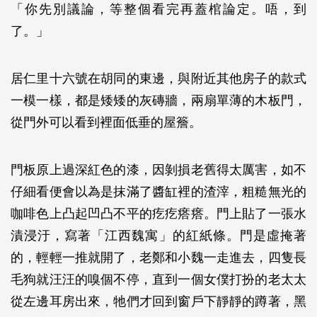
「你先別議論，等整個看完再蓋棺論定。唔，到
了。」
居仁里十六號在胡同的東邊，與附近其他房子的款式
一模一樣，都是矮矮的灰磚牆，兩扇單薄的木板門，
從門外可以看到裡面低垂的屋簷。
門板原上過深紅色的漆，因剝損老舊得太厲害，如不
仔細看便會以為是抹滿了醬缸裡的渣滓，粗糙無光的
咖啡色上凸起凹凸不平的疙疙瘩瘩。門上貼了一張水
漬浸汙，寫著「江西魏寓」的紅紙條。門是虛掩著
的，輕輕一推就開了，老鄭和小魏一走進去，四隻長
毛狗就汪汪的嗅個不停，直到一個女僕打扮的老太太
從左邊耳房出來，牠們才回到窗戶下靜靜的蹲著，黑