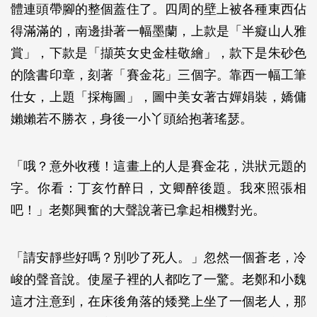
體連頭帶腳的整個蓋住了。四周的壁上被各種東西佔
得滿滿的，南邊掛著一幅墨蘭，上款是「半癡山人雅
賞」，下款是「擷英女史金桂敬繪」，款下是朱砂色
的陰書印章，刻著「賽金花」三個字。靠西一幅工筆
仕女，上題「採梅圖」，圖中美女著古嬋娟裝，嬌傭
嬾嬾若不勝衣，身後一小丫頭給抱著瑤瑟。
「哦？意外收穫！這畫上的人是賽金花，洪狀元題的
字。你看：丁亥竹醉日，文卿醉後題。我來照張相
吧！」老鄭興奮的大聲說著已拿起相機對光。
「請安靜些好嗎？別吵了死人。」忽然一個蒼老，冷
峻的聲音說。使屋子裡的人都吃了一驚。老鄭和小魏
這才注意到，在床後角落的矮凳上坐了一個老人，那