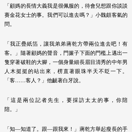
「顧媽的長情大義我是很佩服的，待會兒想跟你談談
賽金花女士的事。我們可以進去嗎？」小魏頗客氣的
問。
「我正疊紙箔，讓我弟弟蔣乾方帶兩位進去吧！有
客。」隨著顧媽的聲音，門簾子下面的門檻上邁出一
隻穿著破鞋的大腳，一個身量細長眉目清秀的中年男
人木挺挺的站出來，楞直著眼珠半天不眨一下。
「客……客人？」他齜著白牙說。
「這是兩位記者先生，要採訪太太的事，你陪
陪。」
「知—知道了。跟—跟我來！」蔣乾方舉起瘦長的手