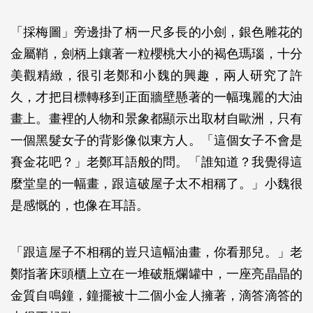
「採梅圖」旁邊掛了柄一尺多長的小劍，銀色雕花的
金屬鞘，劍柄上鑲著一粒櫻桃大小的褐色瑪瑙，十分
美觀精緻，很引老鄭和小魏的興趣，兩人研究了許
久，才把目標轉移到正面牆壁懸著的一幅瑰麗的大油
畫上。畫裡的人物和景象都顯示出取材自歐洲，只有
一個黑髮女子的背影像似東方人。「這個女子不會是
賽金花吧？」老鄭耳語般的問。「誰知道？我覺得這
麼堂皇的一幅畫，跟這破屋子太不相稱了。」小魏很
是感慨的，也像在耳語。
「跟這屋子不相稱的豈只這幅油畫，你看那兒。」老
鄭指著床頭櫃上立在一堆破瓶爛罐中，一座亮晶晶的
金質自鳴鐘，鐘擺被十二個小金人擁著，滴答滴答的