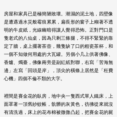
房屋和家具已是極簡陋敗壞。潮濕的泥土地，四壁像
是遭遇過水災般霉痕累累，扁長形的窗子上糊著不透
明的牛皮紙，光線幽暗得讓人覺得恐怖。正對門口是
隻老式的八仙桌，因為只剩三條腿，不得不緊緊的靠
定了牆，桌上擺著茶壺，幾隻缺了口的粗瓷茶杯，和
一個不知做何用處的大瓦罐。另個小几上供著佛像、
香爐、燭臺，佛像兩旁是副紅紙對聯，右寫「苦海無
邊」左寫「回頭是岸」，頂尖的橫條上居然是「枉費
心機」四個不倫不類的大字。
裡間是賽金花的臥房，地中央一隻西式單人鐵床，上
面罩著一頂舊紗蚊帳，骯髒的灰黃色，彷彿從來就沒
有清洗過，床上的花布棉被微微凸起，把賽金花的屍