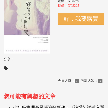
定價：NT$250
特價：NT$225
分享：
今日人氣：
累計人次：
3
5
您可能有興趣的文章
七年級推理新星張渝歌新作：《詭辯》試讀入選