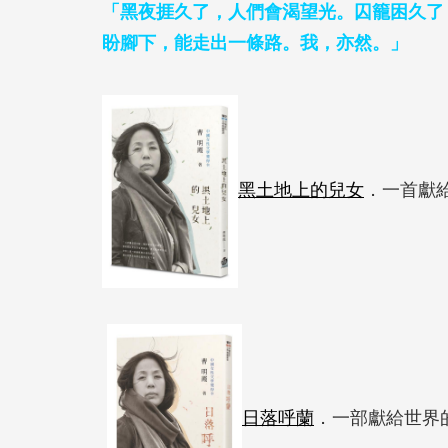
「黑夜捱久了，人們會渴望
光。
囚籠困久了
盼腳下，能走出一條路。我，亦然。」
黑土地上的兒女
．一首獻
日落呼蘭
．一部獻給世界