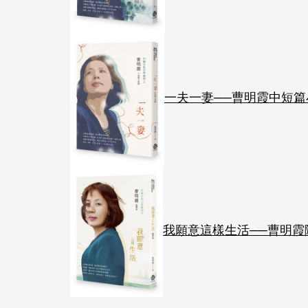
一夫一妻──曹明霞中短篇
我願意這樣生活──曹明霞