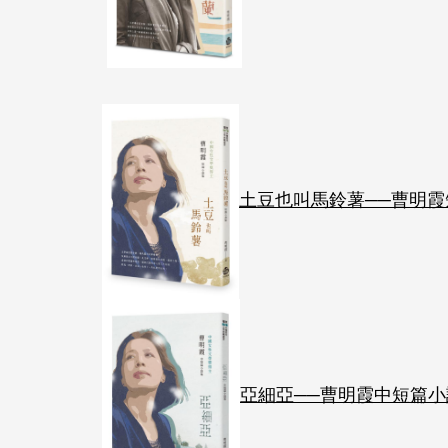
土豆也叫馬鈴薯──曹明霞
亞細亞──曹明霞中短篇小