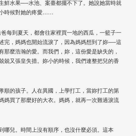
生鮮水果──水池、案臺都擺不下了。她說她當時就
小時候對她的疼愛……
爸爸每到夏天，都會往家裡買一地的西瓜，一籃子一
述完，媽媽也開始流淚了，因為媽媽想到了妳──這
有那麼浩瀚的愛。而我們，妳，這份愛是缺失的，
兢兢又張皇失措。妳小的時候，我們連整把兒的香
孝順的孩子。人在異國，上學打工，當妳打工的第
媽媽買了那麼好的大衣。媽媽，就再一次難過淚流
到哪兒。時間上沒有順序，也沒什麼必須。這本