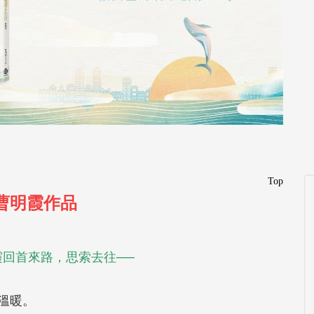
Top
曹明霞作品
霞回首來路，思索去往──
溫暖。