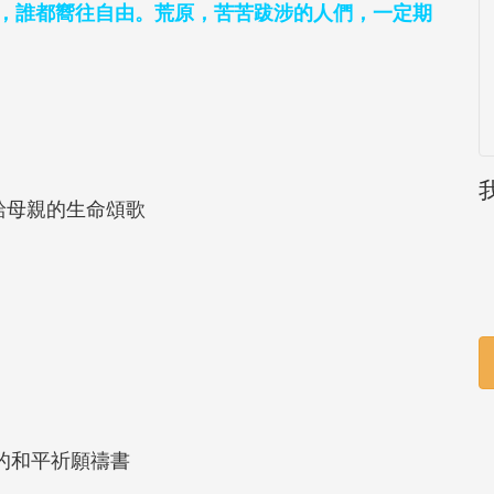
，誰都嚮往自由。
荒原，苦苦跋涉的人們，一定期
給母親的生命頌歌
的和平祈願禱書