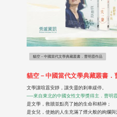
貓空－中國當代文學典藏叢書．曹明霞作品
貓空－中國當代文學典藏叢書．
文學讓喧囂安靜，讓失靈的剎車緩停。
──來自東北的中國女性文學獎得主．曹明
是文學，救贖並點亮了她的生命和精神；
是女兒，使她的人生充滿了煙火般的絢爛與