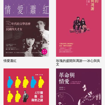
情愛蕭紅
玫瑰的盛開與凋謝──冰心與吳
文