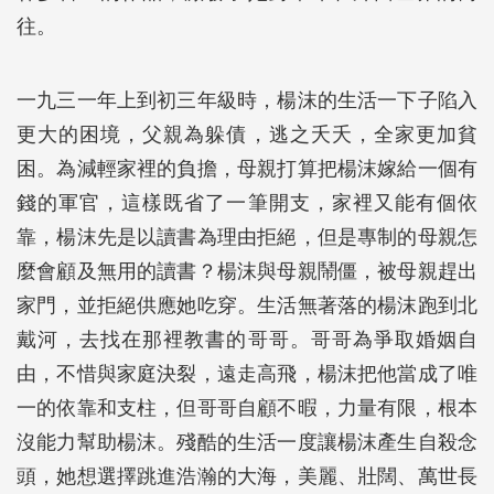
往。
一九三一年上到初三年級時，楊沫的生活一下子陷入
更大的困境，父親為躲債，逃之夭夭，全家更加貧
困。為減輕家裡的負擔，母親打算把楊沫嫁給一個有
錢的軍官，這樣既省了一筆開支，家裡又能有個依
靠，楊沫先是以讀書為理由拒絕，但是專制的母親怎
麼會顧及無用的讀書？楊沫與母親鬧僵，被母親趕出
家門，並拒絕供應她吃穿。生活無著落的楊沫跑到北
戴河，去找在那裡教書的哥哥。哥哥為爭取婚姻自
由，不惜與家庭決裂，遠走高飛，楊沫把他當成了唯
一的依靠和支柱，但哥哥自顧不暇，力量有限，根本
沒能力幫助楊沫。殘酷的生活一度讓楊沫產生自殺念
頭，她想選擇跳進浩瀚的大海，美麗、壯闊、萬世長