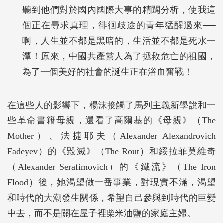
聽到他們對於國內國際大事的精闢分析，使我這
個正在尋求真理，徘徊歧途的青年猛醒過來──
啊，人生並不都是黑暗的，生活並不都是死水一
潭！原來，中國共產黨人為了拯救危亡的祖國，
為了一個美好的社會的誕生正在浴血奮戰！
在這些人的影響下，楊沫接觸了馬列主義新學說和一
些革命書籍母親，還看了高爾基的《母親》（The
Mother）、法捷耶夫（Alexander Alexandrovich
Fadeyev）的《毀滅》（The Rout）和綏拉菲莫維奇
（Alexander Serafimovich）的《鐵流》（The Iron
Flood）後，她渴望做一番事業，對現實不滿，渴望
和時代的大潮發生關係，希望自己參與到時代的巨變
中去，而不是關在屋子裡柴米油鹽的家庭主婦。