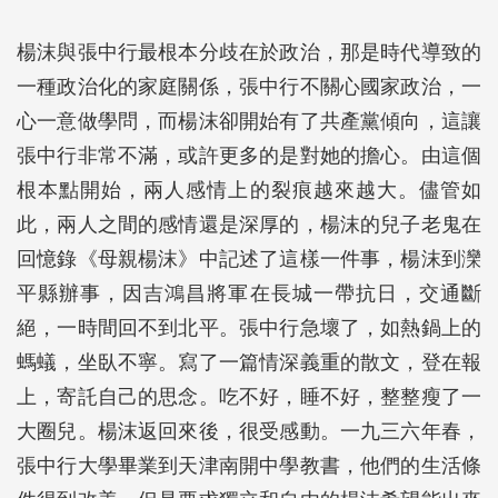
楊沫與張中行最根本分歧在於政治，那是時代導致的
一種政治化的家庭關係，張中行不關心國家政治，一
心一意做學問，而楊沫卻開始有了共產黨傾向，這讓
張中行非常不滿，或許更多的是對她的擔心。由這個
根本點開始，兩人感情上的裂痕越來越大。儘管如
此，兩人之間的感情還是深厚的，楊沫的兒子老鬼在
回憶錄《母親楊沫》中記述了這樣一件事，楊沫到灤
平縣辦事，因吉鴻昌將軍在長城一帶抗日，交通斷
絕，一時間回不到北平。張中行急壞了，如熱鍋上的
螞蟻，坐臥不寧。寫了一篇情深義重的散文，登在報
上，寄託自己的思念。吃不好，睡不好，整整瘦了一
大圈兒。楊沫返回來後，很受感動。一九三六年春，
張中行大學畢業到天津南開中學教書，他們的生活條