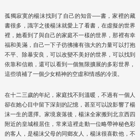
孤獨寂寞的楊沫找到了自己的知音──書，家裡的藏
書很多，識字之後楊沫就愛上了看書，在虛擬的世界
裡，她看到了與自己的家庭不一樣的世界，那裡有幸
福和美滿，自己一下子彷彿擁有強大的力量可以打抱
不平、除暴安良，可以改變不美好的世界，可以找到
依靠和信賴，還可以看到一個無限擴展的多彩世界，
這些填補了一個少女精神的空虛和情感的冷漠。
在十二三歲的年紀，家庭找不到溫暖，不過有一個人
卻在她心目中留下深刻的記憶，甚至可以說影響了楊
沫一生的選擇。家境衰落後，楊沫全家搬到北京西四
附近的皇城根居住，常來這裡走動一位略帶神秘色彩
的客人，是楊沫父母的同鄉友人，楊沫很喜歡他，不