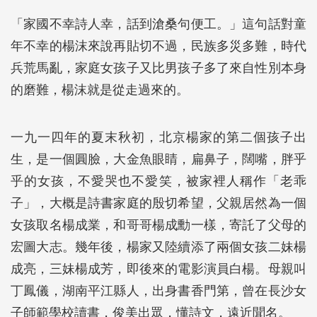
「家國不幸詩人幸，話到滄桑句便工。」這句話對童
年不幸的楊沫來說再貼切不過，民族多災多難，時代
兵荒馬亂，家庭女孩子又比男孩子多了來自性別本身
的磨難，楊沫就是從走過來的。
一九一四年的夏末秋初，北京楊家的第二個孩子出
生，是一個圓臉，大金魚眼睛，扁鼻子，闊嘴，胖乎
乎的女孩，不愛哭也不愛笑，被家裡人稱作「老乖
子」，大概是詩書家庭的殷切希望，父親居然為一個
女孩取名楊成業，和哥哥楊成勳一樣，寄託了父母的
宏圖大志。幾年後，楊家又陸續添了兩個女孩二妹楊
成亮，三妹楊成芳，即後來的電影演員白楊。母親叫
丁鳳儀，湖南平江縣人，出身書香門第，曾在長沙女
子師範學校讀書，俊美出眾，懂詩文，遠近聞名。