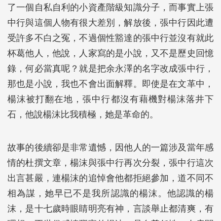
了一個自私自利的小資產階級知識分子，而事實上張
中行與這個人物有很大差別，解放後，張中行因此遭
受許多不白之冤，不過個性豁達的張中行並沒有就此
杯葛他人，他說，人家寫的是小說，又不是歷史回憶
錄，何必當真呢？就是把余永澤的名字改成張中行，
那也是小說，我也不會出面解釋。即使是在文革中，
楊沫被打翻在地，張中行都沒有藉機對楊沫落井下
石，他說楊沫比我積極，她是革命的。
故事的後續卻是非常遺憾，因他人的一篇涉及當年感
情的杜撰文章，楊沫與張中行再次分裂，張中行這次
出言甚嚴，連楊沫的追悼會他都拒絕參加，道不同不
相為謀，她早已不是我所認識的楊沫。他認識的楊
沫，是十七歲時眼睛明亮有神，言談舉止都清爽，有