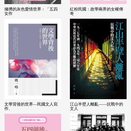
擁擠的灰色愛情世界：「五四
紅粉民國：政學兩界的女權傳
女作
奇
文學背後的世界—民國文人寫
江山半壁人離亂——抗戰中的
作、
文人