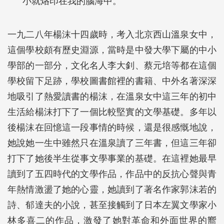
小就烙印在我的腦海中。
一九二八年楊沫十四歲時，考入北京西山溫泉女中，
這個學校頗有歷史淵源，當時是中發大學下屬的中小
學部的一部分，文化名人李大釗、蔡元培等都在這個
學校留下足跡，學校圖書館裡的書籍、中外名著深深
地吸引了熱愛讀書的楊沫，在溫泉女中這三年的初中
生活給楊沫打下了一個比較堅實的文學基礎。多年以
後楊沫在回憶這一段事情的時候，還是很感慨地說，
她說她一生中雖然只在溫泉讀了三年書，但這三年卻
打下了她後半生從事文學事業的基礎。在這裡她最早
讀到了五四時代的文學作品，作品中的反抗心聲與青
年熱情激盪了她的心靈，她讀到了著名作家郭沫若的
詩、郁達夫的小說，甚至接觸到了日本左翼文學家小
林多喜二的作品，激發了她對革命和外面世界的嚮