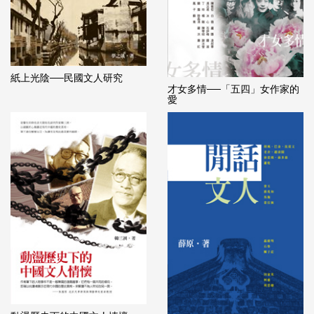
紙上光陰──民國文人研究
才女多情──「五四」女作家的
愛