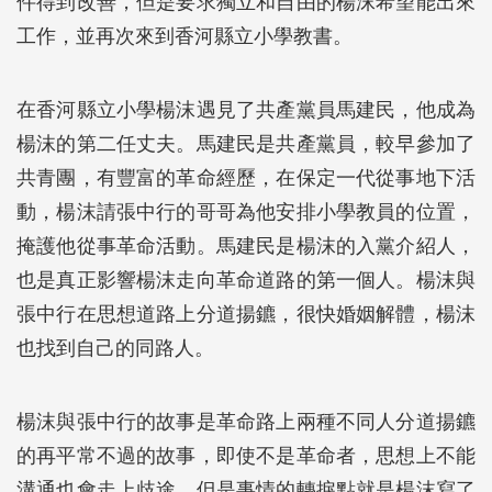
件得到改善，但是要求獨立和自由的楊沫希望能出來
工作，並再次來到香河縣立小學教書。
在香河縣立小學楊沫遇見了共產黨員馬建民，他成為
楊沫的第二任丈夫。馬建民是共產黨員，較早參加了
共青團，有豐富的革命經歷，在保定一代從事地下活
動，楊沫請張中行的哥哥為他安排小學教員的位置，
掩護他從事革命活動。馬建民是楊沫的入黨介紹人，
也是真正影響楊沫走向革命道路的第一個人。楊沫與
張中行在思想道路上分道揚鑣，很快婚姻解體，楊沫
也找到自己的同路人。
楊沫與張中行的故事是革命路上兩種不同人分道揚鑣
的再平常不過的故事，即使不是革命者，思想上不能
溝通也會走上歧途，但是事情的轉捩點就是楊沫寫了