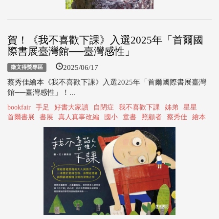
賀！《我不喜歡下課》入選2025年「首爾國
際書展臺灣館──臺灣感性」
2025/06/17
徵文得獎專區
蔡秀佳繪本《我不喜歡下課》入選2025年「首爾國際書展臺灣
館──臺灣感性」！...
bookfair
手足
好書大家讀
自閉症
我不喜歡下課
姊弟
星星
首爾書展
書展
真人真事改編
國小
童書
照顧者
蔡秀佳
繪本