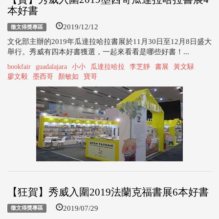
本好書
2019/12/12
徵文得獎專區
文化部主辦的2019年瓜達拉哈拉書展於11月30日至12月8日盛大
舉行。秀威有四本好書獲選，一起來看看是哪些好書！...
bookfair
guadalajara
小小
瓜達拉哈拉
李芝靜
書展
黃文騄
廖文毅
墨西哥
顏敏如
寶哥
【狂賀】秀威入圍2019法蘭克福書展6本好書
2019/07/29
徵文得獎專區