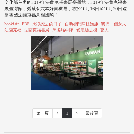
文化部主辦的2019年法蘭克福書展臺灣館，2019年法蘭克福書
展臺灣館，秀威有六本好書獲選，將於10月16日至10月20日遠
赴德國法蘭克福亮相國際！...
bookfair
FBF
天鵝死去的日子
自助餐鬥陣粗飽趣
我們一個女人
法蘭克福
法蘭克福書展
黑蝙蝠中隊
愛麗絲之後
鳶人
第一頁
<
1
>
最後頁