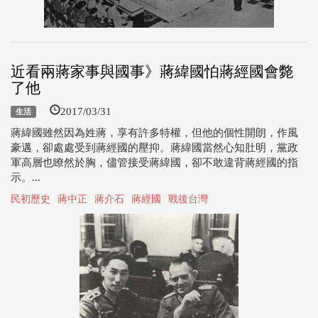
近看兩蔣家事與國事》蔣緯國怕蔣經國會斃
了他
2017/03/31
生活
蔣緯國雖然因為姓蔣，享有許多特權，但他的個性開朗，作風
豪邁，卻處處受到蔣經國的壓抑。蔣緯國當然心知肚明，黨政
軍高層也瞭然於胸，儘管接受蔣緯國，卻不敢違背蔣經國的指
示。...
民初歷史
蔣中正
蔣介石
蔣經國
戰後台灣