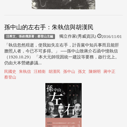
孫中山的左右手：朱執信與胡漢民
2016/11/01
獨立作家(秀威資訊)
汪希文、張叔儔原著；蔡登山主編
「執信忽然殂逝，使我如失左右手，計吾黨中知兵事而且能肝
膽照人者，今已不可多得。」 ──孫中山致蔣介石函中憶執信
（1920.10.29） 「本大元帥現因統一建設等要務，啟行北上。
仍由大本營總參議...
民國史
朱執信
汪精衛
胡漢民
孫中山
孫文
陳炯明
蔣中正
蔡登山