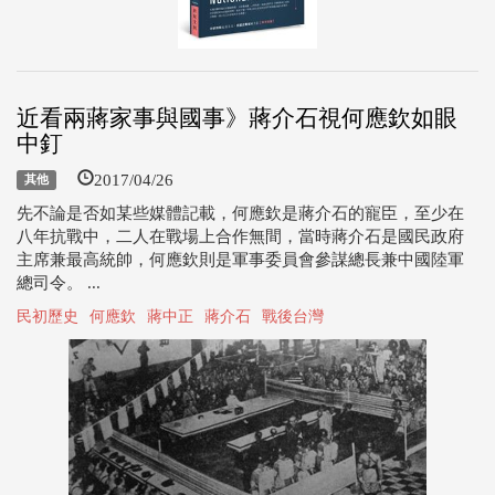
近看兩蔣家事與國事》蔣介石視何應欽如眼
中釘
2017/04/26
其他
先不論是否如某些媒體記載，何應欽是蔣介石的寵臣，至少在
八年抗戰中，二人在戰場上合作無間，當時蔣介石是國民政府
主席兼最高統帥，何應欽則是軍事委員會參謀總長兼中國陸軍
總司令。 ...
民初歷史
何應欽
蔣中正
蔣介石
戰後台灣