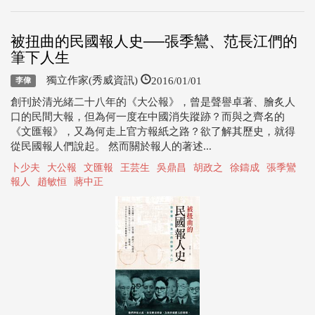
被扭曲的民國報人史──張季鸞、范長江們的
筆下人生
2016/01/01
獨立作家(秀威資訊)
李偉
創刊於清光緒二十八年的《大公報》，曾是聲譽卓著、膾炙人
口的民間大報，但為何一度在中國消失蹤跡？而與之齊名的
《文匯報》，又為何走上官方報紙之路？欲了解其歷史，就得
從民國報人們說起。 然而關於報人的著述...
卜少夫
大公報
文匯報
王芸生
吳鼎昌
胡政之
徐鑄成
張季鸞
報人
趙敏恒
蔣中正