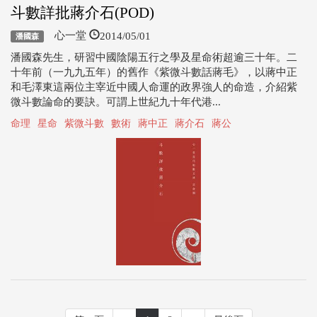
斗數詳批蔣介石(POD)
2014/05/01
心一堂
潘國森
潘國森先生，研習中國陰陽五行之學及星命術超逾三十年。二
十年前（一九九五年）的舊作《紫微斗數話蔣毛》，以蔣中正
和毛澤東這兩位主宰近中國人命運的政界強人的命造，介紹紫
微斗數論命的要訣。可謂上世紀九十年代港...
命理
星命
紫微斗數
數術
蔣中正
蔣介石
蔣公