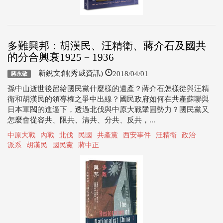
多難興邦：胡漢民、汪精衛、蔣介石及國共
的分合興衰1925－1936
2018/04/01
新銳文創(秀威資訊)
蔣永敬
孫中山逝世後留給國民黨什麼樣的遺產？蔣介石怎樣從與汪精
衛和胡漢民的領導權之爭中出線？國民政府如何在共產蘇聯與
日本軍閥的進逼下，透過北伐與中原大戰鞏固勢力？國民黨又
怎麼會從容共、限共、清共、分共、反共，...
中原大戰
內戰
北伐
民國
共產黨
西安事件
汪精衛
政治
派系
胡漢民
國民黨
蔣中正