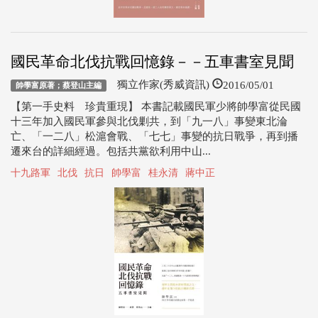
國民革命北伐抗戰回憶錄－－五車書室見聞
2016/05/01
獨立作家(秀威資訊)
帥學富原著；蔡登山主編
【第一手史料 珍貴重現】 本書記載國民軍少將帥學富從民國
十三年加入國民軍參與北伐剿共，到「九一八」事變東北淪
亡、「一二八」松滬會戰、「七七」事變的抗日戰爭，再到播
遷來台的詳細經過。包括共黨欲利用中山...
十九路軍
北伐
抗日
帥學富
桂永清
蔣中正