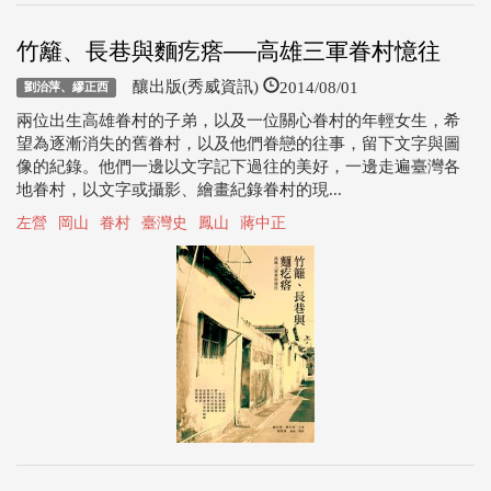
竹籬、長巷與麵疙瘩──高雄三軍眷村憶往
2014/08/01
釀出版(秀威資訊)
劉治萍、繆正西
兩位出生高雄眷村的子弟，以及一位關心眷村的年輕女生，希
望為逐漸消失的舊眷村，以及他們眷戀的往事，留下文字與圖
像的紀錄。他們一邊以文字記下過往的美好，一邊走遍臺灣各
地眷村，以文字或攝影、繪畫紀錄眷村的現...
左營
岡山
眷村
臺灣史
鳳山
蔣中正