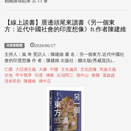
相關搜尋結果 共 13 筆
【線上談書】厝邊頭尾來讀書《另一個東
方：近代中國社會的印度想像》ft.作者陳建維
2026/06/17
作家新動態
主持人：嵐 奇 受訪人：陳建維 書 名：另一個東方.近代中國社
會的印度想像 作 者：陳建維 出版社：釀出版(秀威資訊)...
亡國
大亞洲主義
大麻
中國
文化偏見
文化想像
民族主義
甘地
甲午戰爭
印度
佛教
紅頭阿三
孫中山
救國
梁啟超
清末民初
陳建維
蔣中正