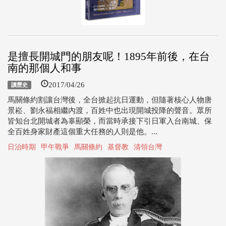
是擅長開城門的朋友呢！1895年前後，在台
南的那個人和事
2017/04/26
讀歷史
馬關條約割讓台灣後，全台掀起抗日運動，但隨著核心人物唐
景崧、劉永福相繼內渡，百姓中也出現開城投降的聲音。眾所
皆知台北開城者為辜顯榮，而當時承接下引日軍入台南城、保
全百姓身家財產這個重大任務的人則是他。...
日治時期
甲午戰爭
馬關條約
基督教
清領台灣