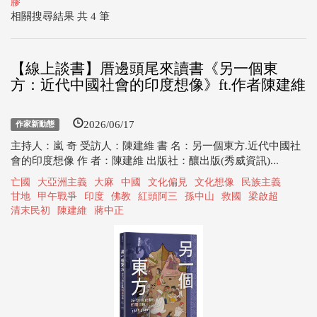
膠
相關搜尋結果 共 4 筆
【線上談書】厝邊頭尾來讀書《另一個東
方：近代中國社會的印度想像》ft.作者陳建維
2026/06/17
作家新動態
主持人：嵐 奇 受訪人：陳建維 書 名：另一個東方.近代中國社
會的印度想像 作 者：陳建維 出版社：釀出版(秀威資訊)...
亡國
大亞洲主義
大麻
中國
文化偏見
文化想像
民族主義
甘地
甲午戰爭
印度
佛教
紅頭阿三
孫中山
救國
梁啟超
清末民初
陳建維
蔣中正