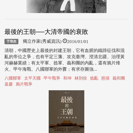
最後的王朝──大清帝國的衰敗
2016/01/01
獨立作家(秀威資訊)
于培杰
清朝，中國歷史上最後的封建王朝，它有血腥的鐵蹄征伐和混
亂的帝位之爭，也有平定三藩、攻克臺灣、澄清北疆、治理黃
河赫赫業績；有太平軍、捻軍、義和團的內亂，還有鴉片烽
火、甲午海戰、八國聯軍的外釁；有求存圖強...
八國聯軍
太平天國
甲午戰爭
和坤
林則徐
捻亂
慈禧
義和團
嘉慶
鴉片戰爭