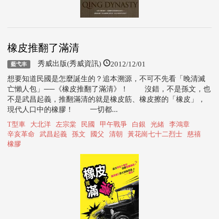
橡皮推翻了滿清
2012/12/01
秀威出版(秀威資訊)
藍弋丰
想要知道民國是怎麼誕生的？追本溯源，不可不先看「晚清滅
亡懶人包」──《橡皮推翻了滿清》！ 沒錯，不是孫文，也
不是武昌起義，推翻滿清的就是橡皮筋、橡皮擦的「橡皮」，
現代人口中的橡膠！ 一切都...
T型車
大北洋
左宗棠
民國
甲午戰爭
白銀
光緒
李鴻章
辛亥革命
武昌起義
孫文
國父
清朝
黃花崗七十二烈士
慈禧
橡膠