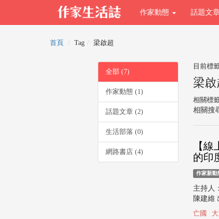
作家動態
話題文
首頁
Tag
梁啟超
目前標
全部 (7)
梁啟
作家動態 (1)
相關標
相關搜尋
話題文章 (2)
生活部落 (0)
【線
網路書店 (4)
的印度
作家新動
主持人：
陳建維 
亡國
大