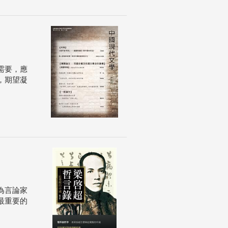
需要，應
，期望凝
為言論家
最重要的