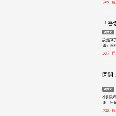
佛教
紅
「吾
讀歷史
說起來
四」前
戊戌
民
閃開
讀歷史
小到影
康、疾病
戊戌
民