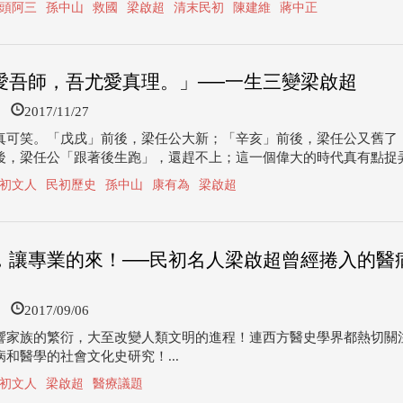
頭阿三
孫中山
救國
梁啟超
清末民初
陳建維
蔣中正
愛吾師，吾尤愛真理。」──一生三變梁啟超
2017/11/27
真可笑。「戊戌」前後，梁任公大新；「辛亥」前後，梁任公又舊了
後，梁任公「跟著後生跑」，還趕不上；這一個偉大的時代真有點捉弄人
初文人
民初歷史
孫中山
康有為
梁啟超
，讓專業的來！──民初名人梁啟超曾經捲入的醫
2017/09/06
響家族的繁衍，大至改變人類文明的進程！連西方醫史學界都熱切關
和醫學的社會文化史研究！...
初文人
梁啟超
醫療議題