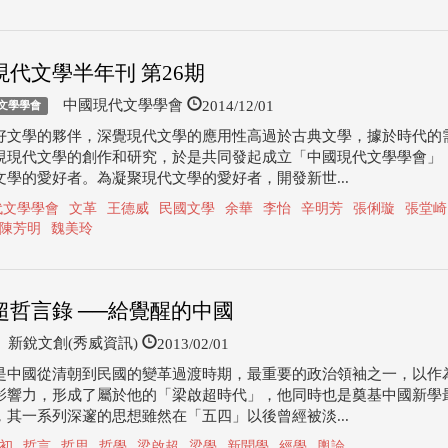
現代文學半年刊 第26期
2014/12/01
中國現代文學學會
文學學會
好文學的夥伴，深覺現代文學的應用性高過於古典文學，據於時代的
視現代文學的創作和研究，於是共同發起成立「中國現代文學學會」
文學的愛好者。為凝聚現代文學的愛好者，開發新世...
代文學學會
文革
王德威
民國文學
余華
李怡
辛明芳
張俐璇
張堂崎
陳芳明
魏美玲
超哲言錄 ──給覺醒的中國
2013/02/01
新銳文創(秀威資訊)
是中國從清朝到民國的變革過渡時期，最重要的政治領袖之一，以作
影響力，形成了屬於他的「梁啟超時代」，他同時也是奠基中國新學
，其一系列深邃的思想雖然在「五四」以後曾經被淡...
初
哲言
哲思
哲學
梁啟超
梁學
新聞學
經學
輿論