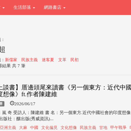
章
生活部落
網路書店
籤：
超
籤：
新儒家
民族主義
迷客夏
文革
民初
結果 共 7 筆
上談書】厝邊頭尾來讀書《另一個東方：近代中
想像》ft.作者陳建維
2026/06/17
態
嵐 奇 受訪人：陳建維 書 名：另一個東方.近代中國社會的印度想像 
出版社：釀出版(秀威資訊)...
亞洲主義
大麻
中國
文化偏見
文化想像
民族主義
甘地
甲午戰爭