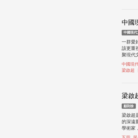
中國
中國現代
一群愛
該更重
聚現代
中國現
梁啟超
梁啟
顧則徐
梁啟超
的深遠
學術家
五四
民