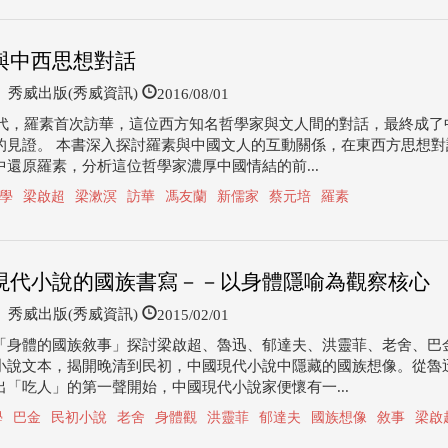
與中西思想對話
2016/08/01
秀威出版(秀威資訊)
0年代，羅素首次訪華，這位西方知名哲學家與文人間的對話，最終成了
的見證。 本書深入探討羅素與中國文人的互動關係，在東西方思想對
中還原羅素，分析這位哲學家濃厚中國情結的前...
學
梁啟超
梁漱溟
訪華
馮友蘭
新儒家
蔡元培
羅素
現代小說的國族書寫－－以身體隱喻為觀察核心
2015/02/01
秀威出版(秀威資訊)
「身體的國族敘事」探討梁啟超、魯迅、郁達夫、洪靈菲、老舍、巴
小說文本，揭開晚清到民初，中國現代小說中隱藏的國族想像。從魯
出「吃人」的第一聲開始，中國現代小說家便懷有一...
學
巴金
民初小說
老舍
身體觀
洪靈菲
郁達夫
國族想像
敘事
梁啟