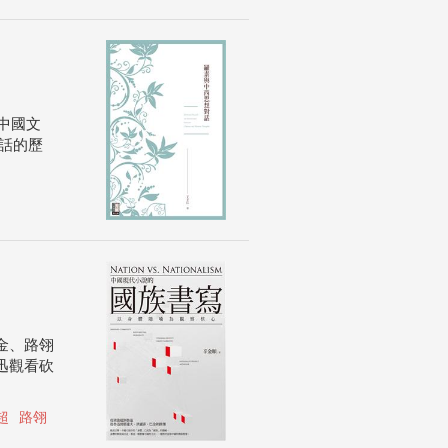
中國文
話的歷
金、路翎
迅觀看砍
超
路翎