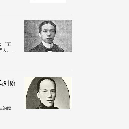
；「五
。...
病糾紛
注的健