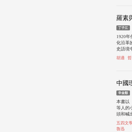
羅素
丁子江
192
化沿革
史語境
胡適
哲
中國
辛金順
本書以
等人的
頭和喊
五四文
魯迅