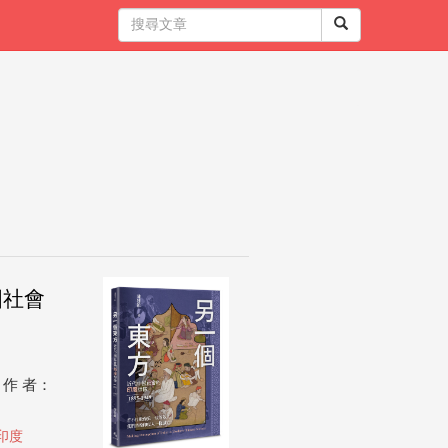
國社會
作 者：
印度