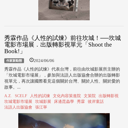
秀霖作品《人性的試煉》前往坎城！──坎城
電影市場展．出版轉影視單元「Shoot the
Book!」
2024/06/06
作家新動態
秀霖作品《人性的試煉》代表台灣，前往由坎城影展所主辦的
「坎城電影市場展」，參加與法語人出版協會合辦的出版轉影
視單元，再次讓國際看見這個關於台灣、關於人性、關於愛的
故事。...
A.Z.
SCELF
人性的試煉
文化內容策進院
文策院
出版轉影視
坎城電影市場展
坎城影展
床邊昆蟲學
秀霖
彼岸童話
法語人出版協會
張江寧