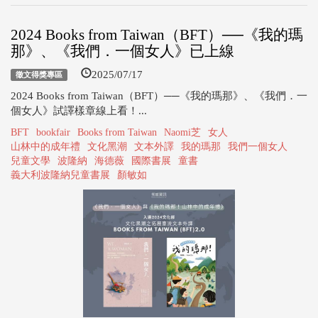
2024 Books from Taiwan（BFT）──《我的瑪
那》、《我們．一個女人》已上線
2025/07/17
徵文得獎專區
2024 Books from Taiwan（BFT）──《我的瑪那》、《我們．一
個女人》試譯樣章線上看！...
BFT
bookfair
Books from Taiwan
Naomi芝
女人
山林中的成年禮
文化黑潮
文本外譯
我的瑪那
我們一個女人
兒童文學
波隆納
海德薇
國際書展
童書
義大利波隆納兒童書展
顏敏如