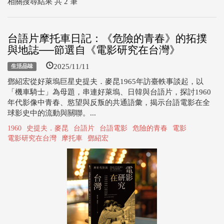
相關搜尋結果 共 2 筆
台語片摩托車日記：《危險的青春》的拓撲
與地誌──節選自《電影研究在台灣》
2025/11/11
生活品味
鄧紹宏從好萊塢巨星史提夫．麥昆1965年訪臺軼事談起，以
「機車騎士」為母題，串連好萊塢、日韓與台語片，探討1960
年代影像中青春、慾望與反叛的共通語彙，揭示台語電影在全
球影史中的流動與關聯。...
1960
史提夫．麥昆
台語片
台語電影
危險的青春
電影
電影研究在台灣
摩托車
鄧紹宏