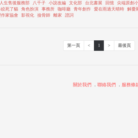
人生售後服務部
八千子
小說改編
文化部
台北書展
回憶
尖端原創
春絞死了貓
角色扮演
事務所
咖啡廳
青年創作
愛在雨過天晴時
解憂
理作家協會
影視化
撿骨師
離家
證詞
第一頁
<
1
>
最後頁
關於我們
．
聯絡我們
．
服務條