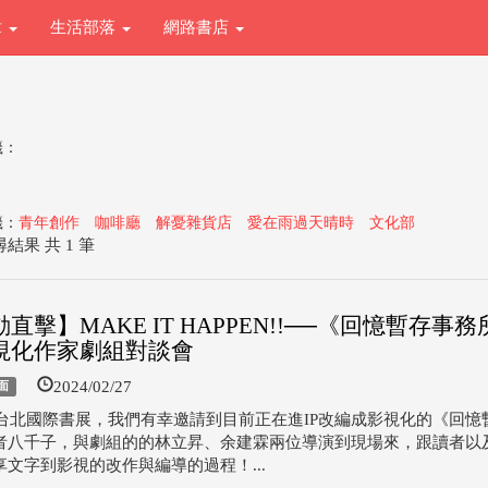
章
生活部落
網路書店
籤：
籤：
青年創作
咖啡廳
解憂雜貨店
愛在雨過天晴時
文化部
結果 共 1 筆
直擊】MAKE IT HAPPEN!!──《回憶暫存事
視化作家劇組對談會
2024/02/27
面
4年台北國際書展，我們有幸邀請到目前正在進IP改編成影視化的《回憶
者八千子，與劇組的的林立昇、余建霖兩位導演到現場來，跟讀者以
享文字到影視的改作與編導的過程！...