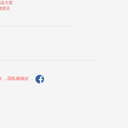
小說大賞
雜貨店
款
．
隱私權條款
．