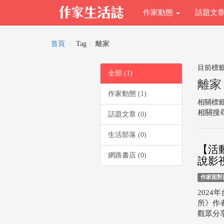
作家動態
話題文
首頁
Tag
離家
目前標
全部 (1)
離家
作家動態 (1)
相關標
相關搜尋
話題文章 (0)
生活部落 (0)
【活動
網路書店 (0)
說影
作家面對
202
所》作
觀眾分