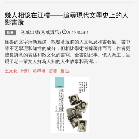
幾人相憶在江樓——追尋現代文學史上的人
影書蹤
2013/04/01
秀威出版(秀威資訊)
徐魯
徐魯的文字清新雅潔，散發著溫潤的人文氣息和書卷氣。書中
雖不乏學理和知性的成分，但相比學術考據著作而言，作者更
擅長詩意的表述和散文化的書寫。全書以紀事、懷人為主，呈
現了老一輩文人鮮為人知的人生故事和高潔...
王元化
田野
葛翠琳
雷雯
鲁迅