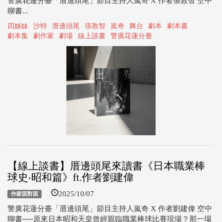
警廣花蓮分臺「厝邊頭尾」節目主持人嵐奇 X 作者張敦智 空中
聊書...
四姊妹
沙特
厝邊頭尾
張敦智
嵐奇
舞台
劇本
劇本書
劇本集
劇作家
劇場
線上談書
警廣花蓮分臺
【線上談書】厝邊頭尾來讀書《日本職業棒
球史‧昭和篇》ft.作者劉建偉
2025/10/07
作家面對面
警廣花蓮分臺「厝邊頭尾」節目主持人嵐奇 X 作者劉建偉 空中
聊書──原來日本昭和天皇曾經親臨職業棒球比賽現場？那一場