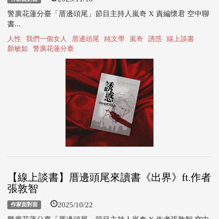
警廣花蓮分臺「厝邊頭尾」節目主持人嵐奇 X 責編懷君 空中聊
書...
人性
我們一個女人
厝邊頭尾
純文學
嵐奇
誘惑
線上談書
顏敏如
警廣花蓮分臺
【線上談書】厝邊頭尾來讀書《出界》ft.作者
張敦智
2025/10/22
作家面對面