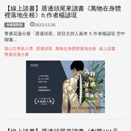
【線上談書】厝邊頭尾來讀書《萬物在身體
裡落地生根》ft.作者楊諺珽
2025/12/26
作家面對面
警廣花蓮分臺「厝邊頭尾」節目主持人嵐奇 X 作者楊諺珽 空中
聊書...
後山文學新人獎
厝邊頭尾
萬物在身體裡落地生根
線上談書
警廣花蓮分臺