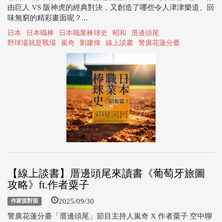
由巨人 VS 阪神虎的經典對決，又創造了哪些令人津津樂道、回
味無窮的精彩畫面呢？...
日本
日本職棒
日本職業棒球史
昭和
厝邊頭尾
野球場就是戰場
嵐奇
劉建偉
線上談書
警廣花蓮分臺
【線上談書】厝邊頭尾來讀書《葡萄牙旅圖
攻略》ft.作者粟子
2025/09/30
作家面對面
警廣花蓮分臺「厝邊頭尾」節目主持人嵐奇 X 作者粟子 空中聊