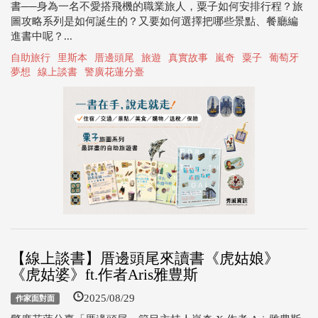
書──身為一名不愛搭飛機的職業旅人，粟子如何安排行程？旅
圖攻略系列是如何誕生的？又要如何選擇把哪些景點、餐廳編
進書中呢？...
自助旅行
里斯本
厝邊頭尾
旅遊
真實故事
嵐奇
粟子
葡萄牙
夢想
線上談書
警廣花蓮分臺
【線上談書】厝邊頭尾來讀書《虎姑娘》
《虎姑婆》ft.作者Aris雅豊斯
2025/08/29
作家面對面