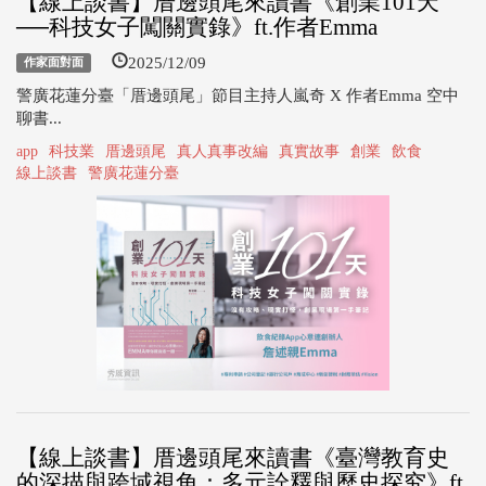
【線上談書】厝邊頭尾來讀書《創業101天
──科技女子闖關實錄》ft.作者Emma
2025/12/09
作家面對面
警廣花蓮分臺「厝邊頭尾」節目主持人嵐奇 X 作者Emma 空中
聊書...
app
科技業
厝邊頭尾
真人真事改編
真實故事
創業
飲食
線上談書
警廣花蓮分臺
【線上談書】厝邊頭尾來讀書《臺灣教育史
的深描與跨域視角：多元詮釋與歷史探究》ft.