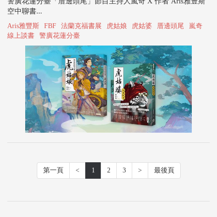
警廣花蓮分臺「厝邊頭尾」節目主持人嵐奇 X 作者 Aris雅豊斯
空中聊書...
Aris雅豐斯
FBF
法蘭克福書展
虎姑娘
虎姑婆
厝邊頭尾
嵐奇
線上談書
警廣花蓮分臺
第一頁
<
1
2
3
>
最後頁