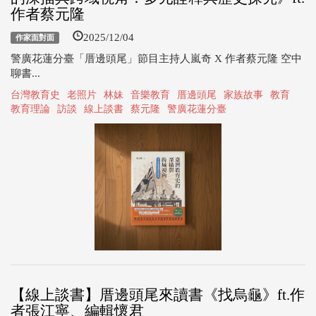
作者蔡元隆
2025/12/04
作家面對面
警廣花蓮分臺「厝邊頭尾」節目主持人嵐奇 X 作者蔡元隆 空中
聊書...
台灣教育史
老照片
林妹
音樂教育
厝邊頭尾
家族故事
教育
教育理論
訪談
線上談書
蔡元隆
警廣花蓮分臺
【線上談書】厝邊頭尾來讀書《找烏龜》ft.作
者張江寧、編輯懷君