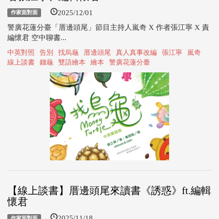
2025/12/01
作家面對面
警廣花蓮分臺「厝邊頭尾」節目主持人嵐奇 X 作者張江寧 X 責
編懷君 空中聊書...
中英對照
告別
找烏龜
厝邊頭尾
真人真事改編
張江寧
嵐奇
線上談書
錢龜
雙語繪本
繪本
警廣花蓮分臺
【線上談書】厝邊頭尾來讀書《誘惑》ft.編輯
懷君
2025/11/18
作家面對面