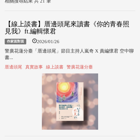
相關搜尋結果 共 21 筆
【線上談書】厝邊頭尾來讀書《你的青春照
見我》ft.編輯懷君
2026/01/26
作家面對面
警廣花蓮分臺「厝邊頭尾」節目主持人嵐奇 X 責編懷君 空中聊
書...
厝邊頭尾
真實故事
線上談書
警廣花蓮分臺