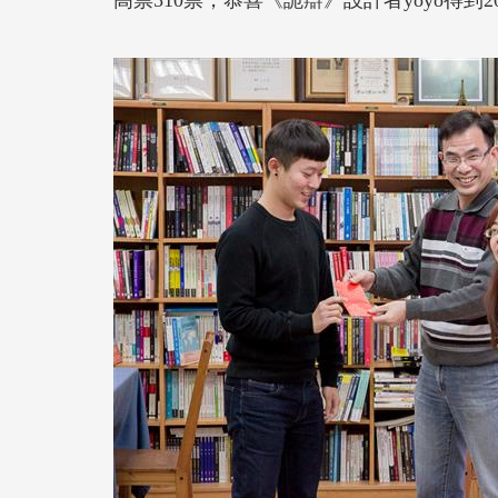
高票510票，恭喜《詭辯》設計者yoyo得到