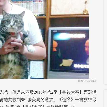
圖片來源／莉珊
第一個是來頒發2015年第2季【書衫大審】票選活
誌總共收到959張寶貴的選票。《詭辯》一書獲得最