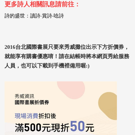
更多詩人相關訊息請前往：
詩的盛世：讀詩‧賞詩‧唸詩
2016
台北國際書展只要來秀威攤位出示下方折價券，
就能享有購書優惠唷！請在結帳時將本網頁秀給服務
人員，也可以下載到手機裡備用喔
:)