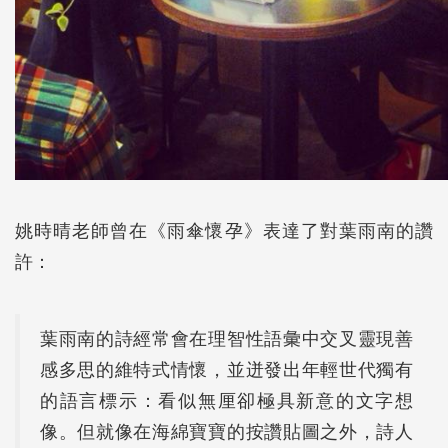
姚時晴老師曾在《雨傘懷孕》表達了對葉雨南的讚
許：
葉雨南的詩經常會在理智性語彙中交叉靈現善
感多思的維特式情懷，並迸發出年輕世代獨有
的語言標示：看似無厘卻極具新意的文字想
像。但就像在海綿寶寶的按讚貼圖之外，詩人