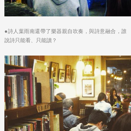
●詩人葉雨南還帶了樂器親自吹奏，與詩意融合，誰
說詩只能看、只能讀？