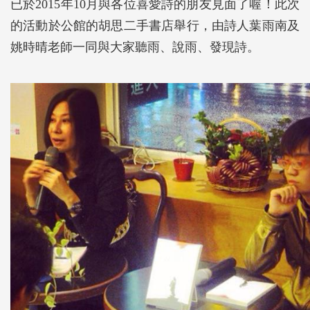
已於2015年10月與各位喜愛詩的朋友見面了喔！此次
的活動於公館的胡思二手書店舉行，由詩人葉雨南及
姚時晴老師一同與大家聽雨、說雨、發現詩。