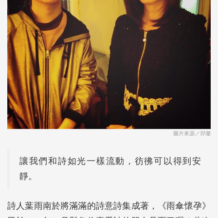
圖片來源／羿珊
讓我們和詩如光一樣流動，彷彿可以得到安
靜。
詩人葉雨南於將滿滿的詩意詩集成著，《雨傘懷孕》