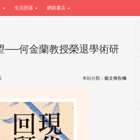
章
生活部落
網路書店
展望──何金蘭教授榮退學術研
學系
本站分類：
藝文佈告欄