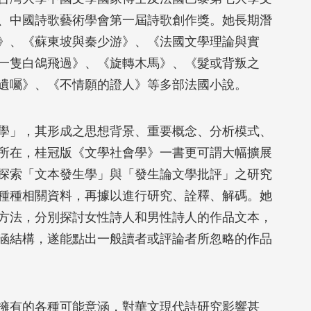
、中國詩歌藝術學會第一屆詩歌創作獎。她長期潛
》、《蘇東坡與秦少游》、《法國文學理論與實
一隻白鴿飛過》、《旋轉木馬》、《髮或背叛之
遺囑》、《不情願的證人》等多部法國小說。
學」，其形成之思想背景、重要概念、分析模式、
所在，桂冠版《文學社會學》一書更可謂大幅擴展
探索「文本發生學」與「發生論文學批評」之研究
種種相關資料，再據以進行研究、詮釋、解碼。她
方法，分別探討女性詩人和男性詩人的作品文本，
涵結構，遂能點出一般讀者或評論者所忽略的作品
擁有的各種可能意涵，對華文現代詩研究影響甚