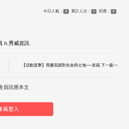
今日人氣：
累計人次：
回應：
0
3
0
ft.秀威資訊
【活動直擊】用書寫面對生命與土地──首屆 下一篇>>
會員回應本文