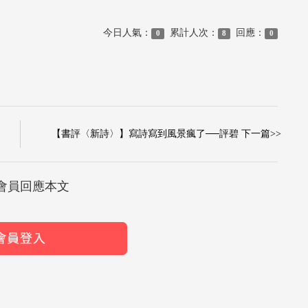
今日人氣：
累計人次：
回應：
0
8
0
【書評〈新詩〉】寫詩寫到風景瘋了──評碧 下一篇>>
會員回應本文