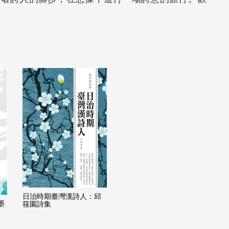
日治時期臺灣漢詩人：邱
墨
筱園詩集