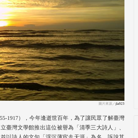
圖片來源／
jla923
5-1917），今年逢逝世百年，為了讓民眾了解臺灣
國立臺灣文學館推出這位被譽為「清季三大詩人」、
，並以詩人的文句「浮沉薄宦走天涯」為名，訴說其