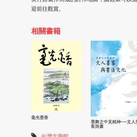
迎前往觀賞。
相關書籍
毫光墨香
墨舞之中見精神──文人
客與書
台灣文學館