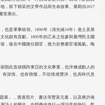
地，留下精采的文學作品與生命故事。展期自2017
樓圖書室展出。
，也是軍事統領。1890年（清光緒16年）進士及第
文化頗有貢獻。1895年的乙未之役參與臺灣民主國
加坡，後在中國擔任縣官，致力於整肅官場風氣。晚
，卻因此造就橫跨東亞的文化事業，也淬煉成動人的
、有深情、也有憤慨，不但情感豐沛，也具時代意
主題展」，透過照片、書法等豐富元素，以及將許南
循著詩人的腳步，在想像中進行一場詩意的旅行。歡