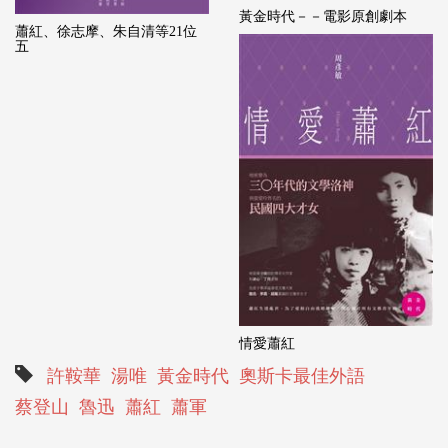
黃金時代－－電影原創劇本
蕭紅、徐志摩、朱自清等21位
五
情愛蕭紅
許鞍華
湯唯
黃金時代
奧斯卡最佳外語
蔡登山
魯迅
蕭紅
蕭軍