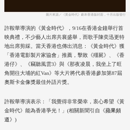
圖片來源／《黃金時代》劇本香港版封面，十月出版發行
許鞍華導演的《黃金時代》，9/16在香港金鐘舉行首
映典禮，不少藝人出席共襄盛舉，而歌手陳奕迅更特
地出席剪綵。當天香港也傳出消息：《黃金時代》獲
「香港電影製片家協會」推薦，擊敗《殭屍》、《香
港仔》、《竊聽風雲3》與《那夜凌晨，我坐上了旺
角開往大埔的紅Van》等大片將代表香港參加第87屆
奧斯卡金像獎最佳外語片獎。
許鞍華導演表示：「我覺得非常榮幸，衷心希望《黃
金時代》能為香港爭光！」(相關新聞引自《
蘋果頻
道
》)