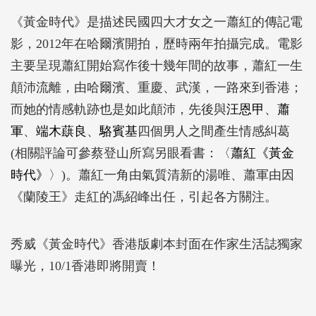
《黃金時代》是描述民國四大才女之一蕭紅的傳記電
影，2012年在哈爾濱開拍，歷時兩年拍攝完成。電影
主要呈現蕭紅開始寫作後十幾年間的故事，蕭紅一生
顛沛流離，由哈爾濱、重慶、武漢，一路來到香港；
而她的情感軌跡也是如此顛沛，先後與
汪恩甲
、
蕭
軍
、
端木蕻良
、
駱賓基
四個男人之間產生情感糾葛
(相關評論可參蔡登山所寫另眼看書：〈
蕭紅《黃金
時代》
〉)。蕭紅一角由氣質清新的湯唯、蕭軍由因
《蘭陵王》走紅的馮紹峰出任，引起各方關注。
秀威《黃金時代》香港版劇本封面在作家生活誌獨家
曝光，10/1香港即將開賣！