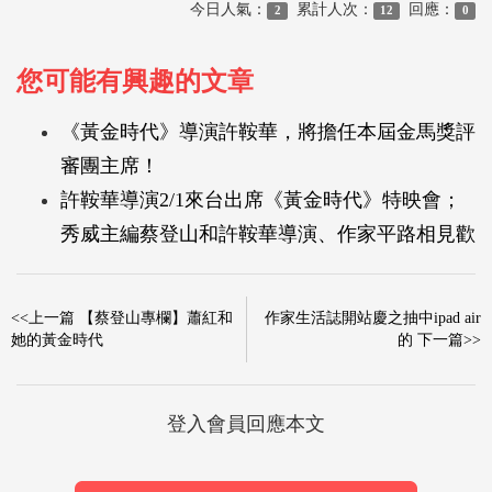
今日人氣：
累計人次：
回應：
2
12
0
您可能有興趣的文章
《黃金時代》導演許鞍華，將擔任本屆金馬獎評
審團主席！
許鞍華導演2/1來台出席《黃金時代》特映會；
秀威主編蔡登山和許鞍華導演、作家平路相見歡
<<上一篇 【蔡登山專欄】蕭紅和
作家生活誌開站慶之抽中ipad air
她的黃金時代
的 下一篇>>
登入會員回應本文