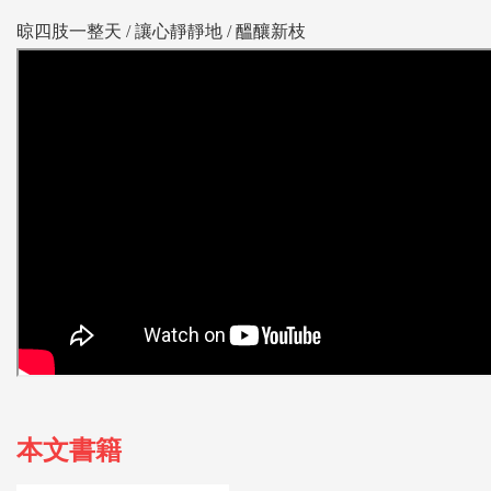
晾四肢一整天 /
讓心靜靜地 /
醞釀新枝
本文書籍