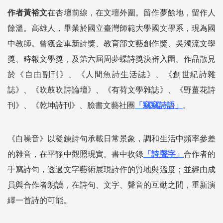
作者黃裕文
在杏壇前線，在文壇外圍。留作夢餘地，留作人
餘溫。高雄人，畢業於國立臺灣師範大學國文學系，現為國
中教師。曾獲金車新詩獎、教育部文藝創作獎、吳濁流文學
獎、時報文學獎，及第六屆周夢蝶詩獎決審入圍。作品散見
於《自由副刊》、《人間魚詩生活誌》、《創世紀詩雜
誌》、《吹鼓吹詩論壇》、《有荷文學雜誌》、《野薑花詩
刊》、《乾坤詩刊》、臉書文藝社團
「竊竊詩語」
。
《白噪音》以凝鍊詩句承載日常景象，調和生活中頻率參差
的雜音，在平靜中觀照現實。書中收錄
「詩聲字」
合作者的
手寫詩句，透過文字藝術展現詩作的質地與溫度；並經由成
員與合作者朗讀，在詩句、文字、聲音的互動之間，重新演
繹一首詩的可能。