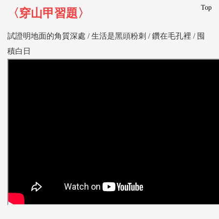
Top
〈穿山甲習題〉
試證明地面的角質深處 /
生活是黑頭粉刺 /
鑽在毛孔裡 /
囤
積白日