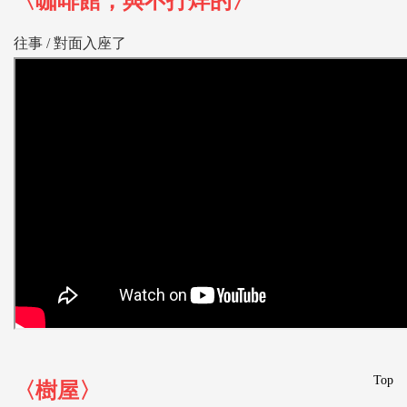
〈咖啡館，與不打烊的〉
往事 /
對面入座了
Top
〈樹屋〉