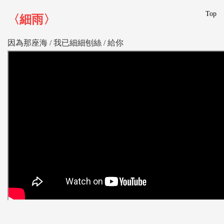
Top
〈細雨〉
因為那座海 /
我已細細刨絲 /
給你