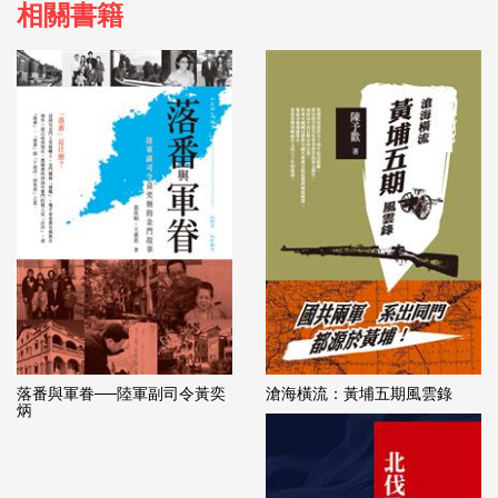
相關書籍
落番與軍眷──陸軍副司令黃奕
滄海橫流：黃埔五期風雲錄
炳