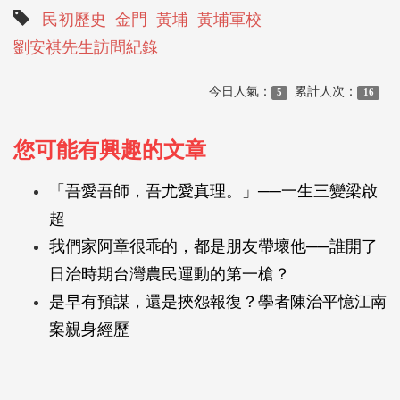
民初歷史
金門
黃埔
黃埔軍校
劉安祺先生訪問紀錄
今日人氣：
累計人次：
5
16
您可能有興趣的文章
「吾愛吾師，吾尤愛真理。」──一生三變梁啟
超
我們家阿章很乖的，都是朋友帶壞他──誰開了
日治時期台灣農民運動的第一槍？
是早有預謀，還是挾怨報復？學者陳治平憶江南
案親身經歷