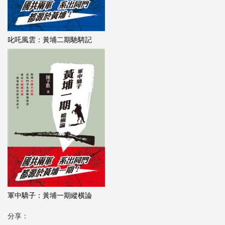
叱吒風雲：黃埔二期馳騁記
軍中驕子：黃埔一期縱横論
分享：