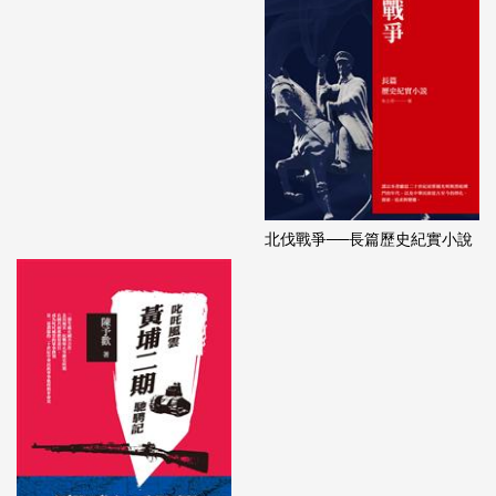
北伐戰爭──長篇歷史紀實小說