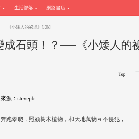
章
生活部落
網路書店
──《小矮人的祕境》試閱
變成石頭！？──《小矮人的
Top
圖來源：
stevepb
活奔跑攀爬，照顧樹木植物，和天地萬物互不侵犯，