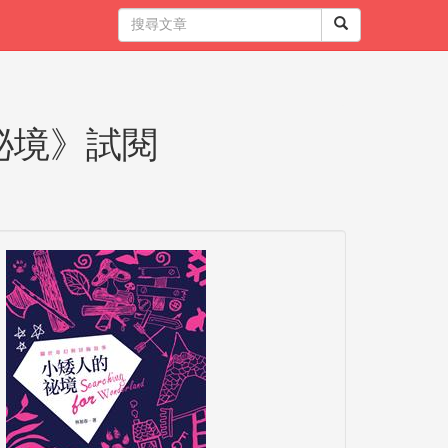
祕境》試閱