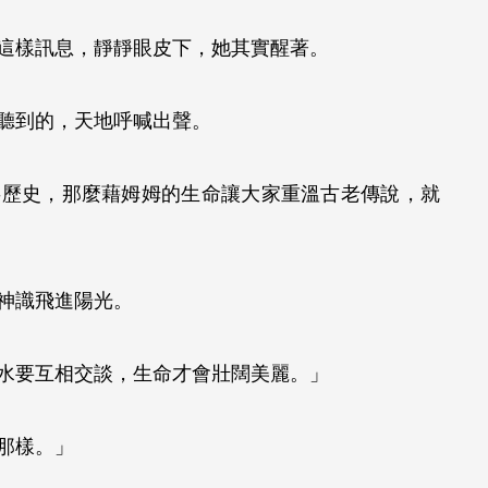
來這樣訊息，靜靜眼皮下，她其實醒著。
她聽到的，天地呼喊出聲。
事歷史，那麼藉姆姆的生命讓大家重溫古老傳說，就
的神識飛進陽光。
和水要互相交談，生命才會壯闊美麗。」
河那樣。」