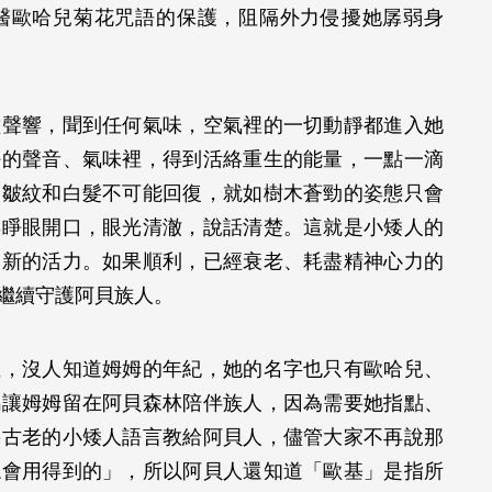
醫歐哈兒菊花咒語的保護，阻隔外力侵擾她孱弱身
種聲響，聞到任何氣味，空氣裡的一切動靜都進入她
好的聲音、氣味裡，得到活絡重生的能量，一點一滴
。皺紋和白髮不可能回復，就如樹木蒼勁的姿態只會
再睜眼開口，眼光清澈，說話清楚。這就是小矮人的
到新的活力。如果順利，已經衰老、耗盡精神心力的
驗繼續守護阿貝族人。
位，沒人知道姆姆的年紀，她的名字也只有歐哈兒、
瑪讓姆姆留在阿貝森林陪伴族人，因為需要她指點、
將古老的小矮人語言教給阿貝人，儘管大家不再說那
總會用得到的」，所以阿貝人還知道「歐基」是指所