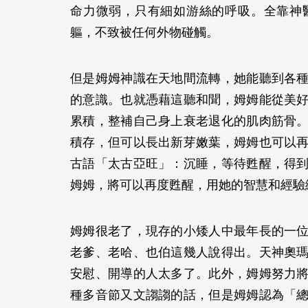
命力微弱，只有細如游絲的呼吸。全靠神
軀，不致被任何外物碰觸。
但是姆姆神識在天地間流轉，她能聽到各
的意識。也就憑藉這聽和聞，姆姆能從美
累積，整補自己身上衰老退化的肌肉筋骨
積存，但可以長出新芽嫩葉，姆姆也可以
古語「太古亞旺」：沉睡，等待甦醒，得
姆姆，將可以再度甦醒，用她的智慧和經
姆姆很老了，現存的小矮人中最年長的一
老爹、老哈、也伯這幾人說得出。天神奧
安慰、開導的人太多了。此外，姆姆努力
種多音節又文謅謅的話，但是姆姆認為「