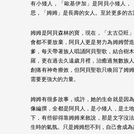
有小矮人，「歐基伊加」是阿貝小矮人，
思，「姆姆」是長壽的女人。至於更多的
姆姆是阿貝森林的寶，現在，「太古亞旺
會都不要放棄，阿貝人更是努力為姆姆營
爹，每天帶著族人唱誦阿貝聖歌，結合樹
羅，更在過去久遠歲月裡，治癒過無數族
創痛有神奇療效，但阿貝聖歌只喚回了姆
需要更強大的力量。
姆姆有很多故事，或許，她的生命就是因
像編撰，全都是阿貝人，是小矮人，是土
下，有些卻得靠姆姆來敘說，那是文字沒
生時的氣氛。只是姆姆想不到，自己會成