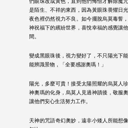
們眼珠改成黃色，直到他們悔悟才解除魔
是陌生、不祥的東西，因為黃眼珠畏懼日
夜色裡仍然視力不良。如今擺脫烏莫毒誓
神祝福下的繽紛世界，喜悅幸福的感覺讓
間。
變成黑眼珠後，視力變好了，不只陽光下
能辨識景物，「全要感謝奧瑪！」
陽光，多麼可貴！接受太陽照耀的烏莫人
神奧瑪的化身，烏莫人見過神蹟後，敬服
讓他們安心生活努力工作。
天神的咒語奇幻奧妙，遠非小矮人所能想