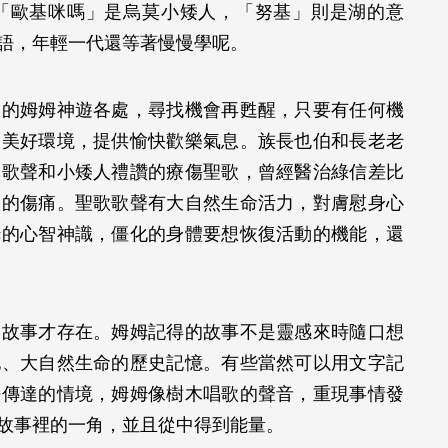
「歐基咪嗎」是烏莫小矮人，「努基」則是湖的意
古語，年輕一代還等著慢慢學呢。
」的姆姆神遊各處，尋找機會再甦醒，只要有任何機
造美好環境，提供愉快歡樂氣息。族長也伯和長老老
木歌聲和小矮人禮讚的療傷聖歌，曾經醫治綠信差比
人的傷痛。聖歌歌聲有大自然生命活力，對膚慰身心
姆的心智神識，僵化的身體要想恢復活動的機能，還
為故事才存在。姆姆記得的故事不是靈感來時隨口想
地、大自然生命的歷史記憶。有些當然可以用文字記
法傳達的情境，姆姆像樹木唱歌的聲音，重現事情發
為故事裡的一角，並且從中得到能量。