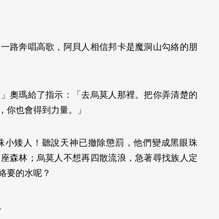
，一路奔唱高歌，阿貝人相信邦卡是魔洞山勾絡的朋
。」奧瑪給了指示：「去烏莫人那裡。把你弄清楚的
事，你也會得到力量。」
珠小矮人！聽說天神已撤除懲罰，他們變成黑眼珠
一座森林；烏莫人不想再四散流浪，急著尋找族人定
勾絡要的水呢？
來。