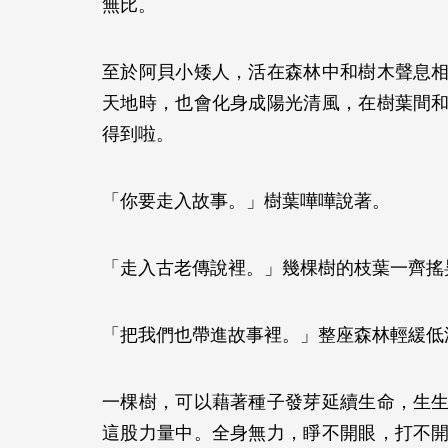
無比。
至於阿貝小矮人，活在森林中和樹木聲息
天地時，也會化身成陽光清風，在樹葉間
得到啦。
「你要走入故事。」樹葉嘩嘩說著。
「走入古老傳說裡。」幾棵樹的枝葉一齊
「把我們也帶進故事裡。」整座森林輕緩
一棵樹，可以藉著種子發芽延續生命，生
這股力量中。全身無力，睜不開眼，打不