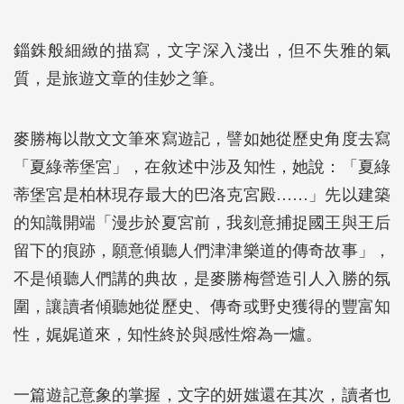
錙銖般細緻的描寫，文字深入淺出，但不失雅的氣
質，是旅遊文章的佳妙之筆。
麥勝梅以散文文筆來寫遊記，譬如她從歷史角度去寫
「夏綠蒂堡宮」，在敘述中涉及知性，她說：「夏綠
蒂堡宮是柏林現存最大的巴洛克宮殿……」先以建築
的知識開端「漫步於夏宮前，我刻意捕捉國王與王后
留下的痕跡，願意傾聽人們津津樂道的傳奇故事」，
不是傾聽人們講的典故，是麥勝梅營造引人入勝的氛
圍，讓讀者傾聽她從歷史、傳奇或野史獲得的豐富知
性，娓娓道來，知性終於與感性熔為一爐。
一篇遊記意象的掌握，文字的妍媸還在其次，讀者也