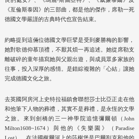
良的處女》、《瑪麗‧斯圖亞特》、《威廉泰爾》及
《亙倫斯泰因》的三部曲，都是他的傑作，席勒一死
德國文學嚴謹的古典時代也宣告結束。
約略提到這倆位德國文學巨擘是受到麥勝梅的影響，
她對歌德仰慕頂禮，不厭其煩一再追述。她從席勒支
離破碎的童年描寫她與父親出遊，與成員眾多家族的
往事，投入深厚的感情。是錯綜複雜的「心結」讓她
完成德國文化之旅。
去英國阿房河上史特拉福鎮會聯想莎士比亞正走在他
和他筆下人物的葬禮，其實不是葬禮，是永恆的文學
之旅。來到劍橋的三一神學院追憶彌爾頓（John
Milton1608~1674）與他的《失樂園》（Paradise
Lost）。在法國榭爾河上的莎榭堡是巴爾劄克和他的