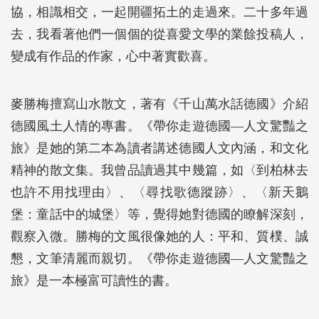
協，相識相交，一起開疆拓土的走過來。二十多年過
去，我看著他們一個個的從喜愛文學的業餘投稿人，
變成有作品的作家，心中著實歡喜。
麥勝梅擅寫山水散文，著有《千山萬水話德國》介紹
德國風土人情的專書。《帶你走遊德國―人文驚豔之
旅》是她的第二本為讀者講述德國人文內涵，和文化
精神的散文集。我曾品讀過其中幾篇，如〈到柏林去
也許不用找理由〉、〈尋找歌德蹤跡〉、〈新天鵝
堡：童話中的城堡〉等，覺得她對德國的瞭解深刻，
觀察入微。勝梅的文風很像她的人：平和、質樸、誠
懇，文筆清麗而親切。《帶你走遊德國―人文驚豔之
旅》是一本極富可讀性的書。