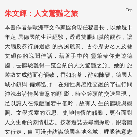
Top
朱文輝：人文驚豔之旅
本書作者是歐洲華文作家協會現任秘書長，以她幾十
年定 居德國的生活經驗，透過雙眼細膩的觀察，讓
大腦反芻行跡過處 的秀風麗景、古今歷史名人及藝
文碩傑的逸聞佳話，藉著手中的 靈筆帶你走遊德
國，去體驗難得一窺全豹的人文驚豔之旅。她的 旅
遊散文成熟而有韻致，香如茗茶，醇如陳釀，德國大
城小鎮與 偏鄉逸野，在知性與感性交融的字裡行間
沖洗出詩情與畫意的顯 影，時空鏡頭的交迭呈現，
足以讓人在微醺迴宕中低吟，故有人 生的體驗與觀
照、文學探索的沉思、史地情懷的觸動，更有面對
人文生命的豪情壯志。按著遊誌去尋幽探勝，跟著圖
文行走，自 可漫步訪識德國各地名城，呼吸德意志