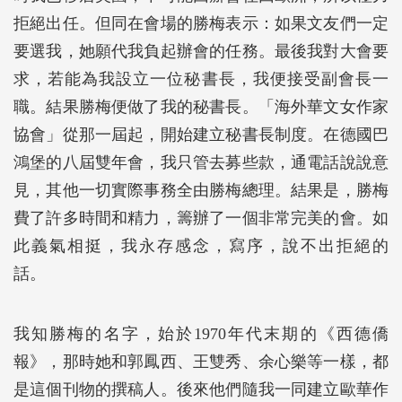
拒絕出任。但同在會場的勝梅表示：如果文友們一定
要選我，她願代我負起辦會的任務。最後我對大會要
求，若能為我設立一位秘書長，我便接受副會長一
職。結果勝梅便做了我的秘書長。「海外華文女作家
協會」從那一屆起，開始建立秘書長制度。在德國巴
鴻堡的八屆雙年會，我只管去募些款，通電話說說意
見，其他一切實際事務全由勝梅總理。結果是，勝梅
費了許多時間和精力，籌辦了一個非常完美的會。如
此義氣相挺，我永存感念，寫序，說不出拒絕的
話。
我知勝梅的名字，始於1970年代末期的《西德僑
報》，那時她和郭鳳西、王雙秀、余心樂等一樣，都
是這個刊物的撰稿人。後來他們隨我一同建立歐華作