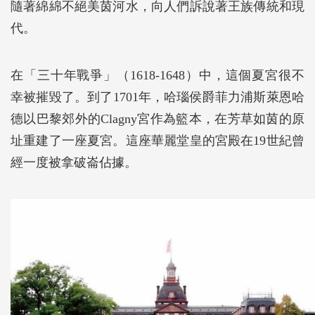
隨著綿綿不絕美茵河水，向人們訴說著王族傳統和現
代。
在「三十年戰爭」（1618-1648）中，這個夏宮很不
幸被摧毀了。到了1701年，哈瑙侯爵菲力浦斯萊恩哈
德以巴黎郊外的Clagny宮作為籃本，在芳草如茵的原
址重建了一座夏宮。這座華麗堂皇的宮殿在19世紀曾
經一度被拿破崙佔據。