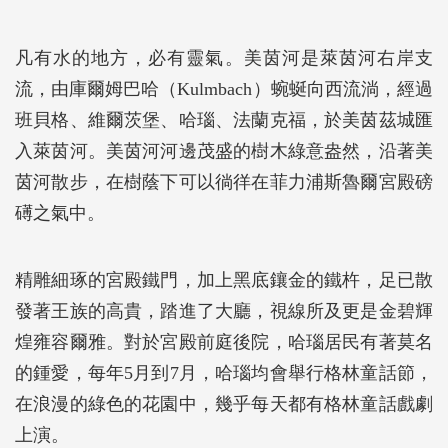
凡有水的地方，必有靈氣。美茵河是萊茵河右岸支
流，由庫爾姆巴哈（Kulmbach）蜿蜒向西流淌，經過
班貝格、維爾茨堡、哈瑙、法蘭克福，於美茵茲城匯
入萊茵河。美茵河河邊茂盛的樹木綠意盎然，沿著美
茵河散步，在樹蔭下可以徜徉在菲力浦斯魯爾宮殿磅
礡之氣中。
精雕細琢的宮殿鐵門，加上黑底鑲金的鐵杵，足已散
發著王族的高貴，踏進了大廳，視線所及更是金碧輝
煌雍容爾雅。對於宮殿前庭後院，哈瑙居民有著莫名
的鍾愛，每年5月到7月，哈瑙均會舉行格林童話節，
在浪漫的綠色的花園中，幾乎每天都有格林童話戲劇
上演。