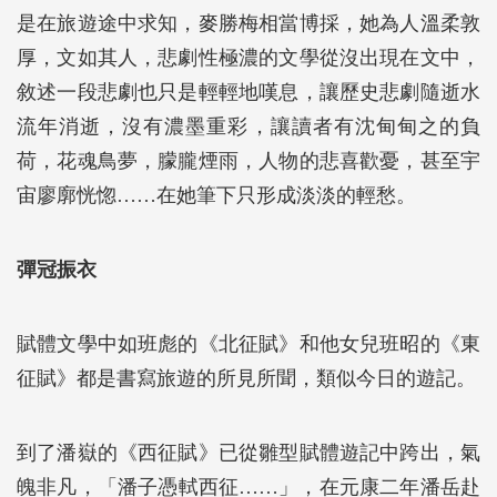
是在旅遊途中求知，麥勝梅相當博採，她為人溫柔敦
厚，文如其人，悲劇性極濃的文學從沒出現在文中，
敘述一段悲劇也只是輕輕地嘆息，讓歷史悲劇隨逝水
流年消逝，沒有濃墨重彩，讓讀者有沈甸甸之的負
荷，花魂鳥夢，朦朧煙雨，人物的悲喜歡憂，甚至宇
宙廖廓恍惚……在她筆下只形成淡淡的輕愁。
彈冠振衣
賦體文學中如班彪的《北征賦》和他女兒班昭的《東
征賦》都是書寫旅遊的所見所聞，類似今日的遊記。
到了潘嶽的《西征賦》已從雛型賦體遊記中跨出，氣
魄非凡，「潘子憑軾西征……」，在元康二年潘岳赴