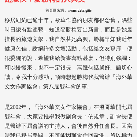
首頁圖來源：
werner22brigitte
移居紐約已逾十年，歐華作協的朋友都很念舊，隔些
時日總有點連繫。知道麥勝梅要出新書，而且是她最
擅長的旅遊文學，我自然替她高興。勝梅早知我近年
健康欠佳，謝絕許多文壇活動，包括給文友寫序。便
很委婉的說，希望我給新書寫點甚麼，但特別強調：
可以慢慢來，也不一定很長，寫幾句話就好。語切心
誠，令我十分感動，頓時想起勝梅代我籌辦「海外華
文女作家協會」第八屆雙年會的事。
是2002年，「海外華文女作家協會」在溫哥華開七屆
雙年會，大家要推舉我做副會長：依規章，副會長便
是籌辦下屆會議的主持人，會後自然升任會長。因當
時我已移居美國，不可能因辦會住回歐洲，所以極力