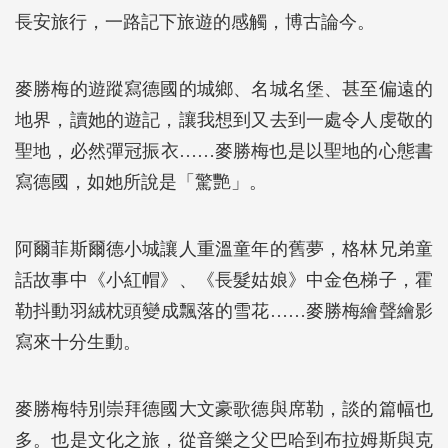
長安旅行，一路記下旅遊的感觸，博古論今。
麥勝梅的遊蹤寫德國的城鄉、名城名堡、甚至偏遠的
地界，讀她的遊記，讓我想到又去到一處令人虔敬的
聖地，必然彈冠振衣……麥勝梅也是以聖地的心態書
寫德國，如她所說是「驚艷」。
阿爾菲斯爾德小城讓人重溫童年的舊夢，格林兄弟童
話故事中《小紅帽》、《長髮姑娘》中金色梯子，霍
勒抖動羽絨枕頭變成飄落的雪花……麥勝梅繪聲繪影
寫來十分生動。
麥勝梅特別崇拜德國大文豪歌德與席勒，談的篇幅也
多。也是文化之旅，從音樂之父巴哈到布拉姆斯與克