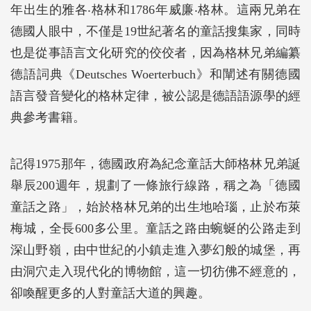
年出生的雅各‧格林和1786年威廉‧格林。這兩兄弟在
德國人眼中，不僅是19世紀著名的童話搜集家，同時
也是從事語言文化研究的佼佼者，因為格林兄弟編纂
德語詞典《Deutsches Woerterbuch》和闡述有關德國
語言發音變化的格林定律，被公認是德語語源學的經
典參考書籍。
記得1975那年，德國政府為紀念童話大師格林兄弟誕
舉辰200週年，規劃了一條旅行線路，稱之為「德國
童話之路」，始於格林兄弟的出生地哈瑙，止於布萊
梅城，全長600多公里。童話之路由蜿蜒的公路走到
深山野嶺，由中世紀的小鎮走進入夢幻般的城堡，再
由洞穴走入現代化的博物館，這一切彷佛不經意的，
卻喚醒更多的人對童話大道的興趣。