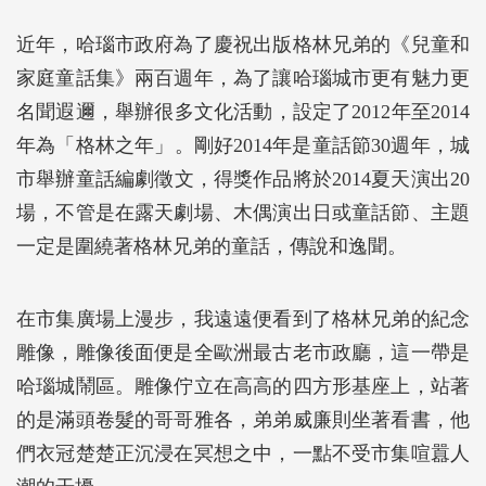
近年，哈瑙市政府為了慶祝出版格林兄弟的《兒童和
家庭童話集》兩百週年，為了讓哈瑙城市更有魅力更
名聞遐邇，舉辦很多文化活動，設定了2012年至2014
年為「格林之年」。剛好2014年是童話節30週年，城
市舉辦童話編劇徵文，得獎作品將於2014夏天演出20
場，不管是在露天劇場、木偶演出日或童話節、主題
一定是圍繞著格林兄弟的童話，傳說和逸聞。
在市集廣場上漫步，我遠遠便看到了格林兄弟的紀念
雕像，雕像後面便是全歐洲最古老市政廳，這一帶是
哈瑙城鬧區。雕像佇立在高高的四方形基座上，站著
的是滿頭卷髮的哥哥雅各，弟弟威廉則坐著看書，他
們衣冠楚楚正沉浸在冥想之中，一點不受市集喧囂人