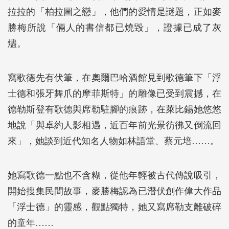
拉拉的「柏拉圖之戀」，他們的愛情是謎題，正如麥
勝梅所說「倆人的書信都已燒毀」，證據已成了灰
燼。
寫歌德先有伏筆，在奧爾巴哈酒館見到歌德筆下「浮
士德和張牙舞爪的摩菲斯特」的雕像已受到震撼，在
德勒斯登有歌德與席勒駐腳的痕跡，在萊比錫她悠悠
地說「與卓約人影相遇，近百年前光景彷彿又倒流回
來」，她談到近代知名人物如林語堂、蔡元培……。
她寫歌德一點也不含糊，從他年輕被古代傳說吸引，
開始搜集民間故事，麥勝梅認為已潛伏創作偉大作品
「浮士德」的靈感，觀點獨特，她又寫席勒支離破碎
的童年……