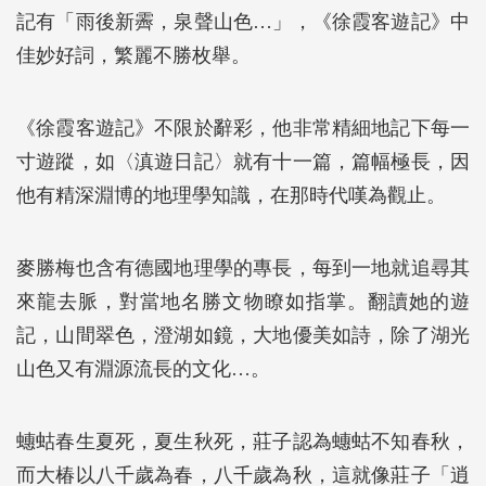
記有「雨後新霽，泉聲山色…」，《徐霞客遊記》中
佳妙好詞，繁麗不勝枚舉。
《徐霞客遊記》不限於辭彩，他非常精細地記下每一
寸遊蹤，如〈滇遊日記〉就有十一篇，篇幅極長，因
他有精深淵博的地理學知識，在那時代嘆為觀止。
麥勝梅也含有德國地理學的專長，每到一地就追尋其
來龍去脈，對當地名勝文物瞭如指掌。翻讀她的遊
記，山間翠色，澄湖如鏡，大地優美如詩，除了湖光
山色又有淵源流長的文化…。
蟪蛄春生夏死，夏生秋死，莊子認為蟪蛄不知春秋，
而大椿以八千歲為春，八千歲為秋，這就像莊子「逍