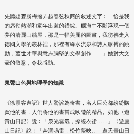
先聽聽麥勝梅撥弄起春弦秋商的敘述文字︰「恰是我
的席勒熱潮和童年出遊的錯綜。腦海中不斷浮現一個
夢的清麗山牆屋，那是一幅美麗的圖畫，我彷彿走入
德國文學的叢林裡，那裡有綠水流泉和詩人脈搏的跳
動，蓋世才華與意志彌堅的文學創作……」她對大文
豪的敬意，令我感動。
泉聲山色與地理學的知識
《徐霞客遊記》世人驚詫為奇書，名人巨公都紛紛購
買他的書，人們將他的書當成臥遊的精品。如他〈遊
黃山日記〉說︰「泉光雲氣，撩繞衣裙……」〈遊廬
山日記〉說︰「奔澗鳴雷，松竹蔭映…」遊天臺山日