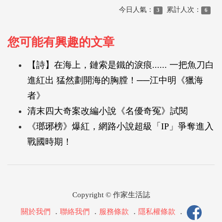
今日人氣：
累計人次：
3
6
您可能有興趣的文章
【詩】在海上，鏈索是鐵的淚痕...... 一把魚刀白
進紅出 猛然劃開海的胸膛！──江中明《獵海
者》
清末四大奇案改編小說《名優奇冤》試閱
《瑯琊榜》爆紅，網路小說超級「IP」爭奪進入
戰國時期！
Copyright © 作家生活誌
關於我們
．
聯絡我們
．
服務條款
．
隱私權條款
．