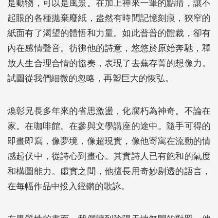
是動物，可以是風景。在加上神來一筆的點睛，讓不
起眼的各種拋棄廢紙，盎然有時間記憶刻痕，狹窄的
紙面有了渴望的體悟和力量。如此普普的體裁，卻有
內在感情聲音。彷彿他的詩意，悠悠於原始奔馳，釋
放人生合理合情的協奏，表現了去蕪存菁的想像力。
試圖從我們細微的忽略，再塑巨大的恢弘。
煥彰兄長多年來的省思激盪，化腐朽為神奇。不論在
家。在咖啡館。在參與文學講座的途中。隨手可得的
即畫即寫，像夢境，像超現實，像他寄寓在流動的情
感起伏中，從詩心到畫心。其實詩人已有飽和的氣度
和構圖能力。虛實之間，他擅長用奇妙剔透的語言，
在每幅作品中投入鏗鏘的歌詠。