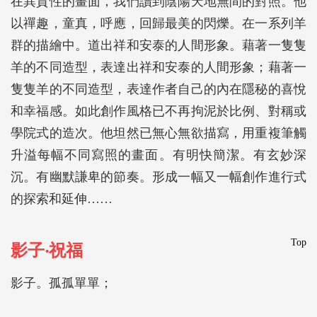
在異質性的畫面，我們讀到陰陽天地無間的對照。他
以禪趣，童真，呼應，回歸最美的閃爍。在一系列羊
群的描繪中。道出祥和安泰的人間形象。藉著一隻隻
羊的不同造型，表達出祥和安泰的人間形象；藉著一
隻隻羊的不同造型，表達作者自己的內在隱秘的喜悅
和幸福感。如此創作風格已不再拘泥於比例、對稱或
學院式的造次。他坦然已無心無欲描寫，用重複筆觸
升溢每幅不同寫照的畫面。有明快簡潔。有玄妙深
沉。有幽默謙卑的節奏。形成一幅又一幅創作進行式
的探索和延伸……
Top
影子‧祝福
影子。孤孤單單；