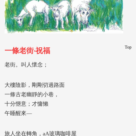
Top
一條老街‧祝福
老街。叫人懷念；
大樓陰影，剛剛切過路面
一條古老幽靜的小巷，
十分愜意；才慵懶
午睡醒來―
旅人坐在轉角，aA玻璃咖啡屋