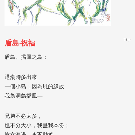
Top
盾島‧祝福
盾島。擋風之島；
退潮時多出來
一個小島；因為風的緣故
我為洞島擋風―
兄弟不必太多，
也不分大小，我盡我本份；
屹立海邊，永不動搖。