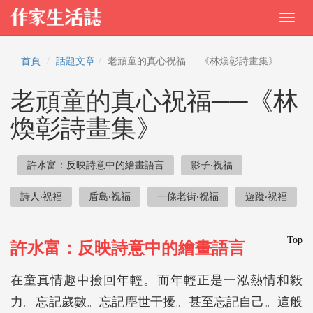
首頁
話題文章
老頑童的真心祝福──《林煥彰詩畫集》
老頑童的真心祝福──《林
煥彰詩畫集》
許水富：反映詩意中的繪畫語言
影子‧祝福
詩人‧祝福
盾島‧祝福
一條老街‧祝福
遊蹤‧祝福
Top
許水富：反映詩意中的繪畫語言
在童真情趣中撿回年輕。而年輕正是一泓熱情和毅
力。忘記歲數。忘記塵世干擾。甚至忘記自己。這般