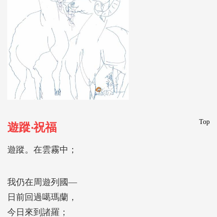
Top
遊蹤‧祝福
遊蹤。在雲霧中；
我仍在周遊列國―
日前回過噶瑪蘭，
今日來到諸羅；