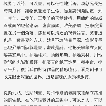
境界可以詩。可以畫。可以任性地活著。煥彰兄長把
時間甩掉，讓物象遞進了生命。從童詩到撕貼畫，到
一隻羊、二隻羊、三隻羊的形體建構。用簡約的點或
線或面的經營砌築、虛實修飾、唯美語彙，把學院擱
置在另一個角落，撐起可以溝通的視覺語言。莫非這
也是一種書寫的方式。姑且不論詩畫同源。煥彰兄長
已經昇華到詩就是畫，畫就是詩。他把美學藏在人間
嘻笑怒罵中。抽離格式。抽離形態。抽離素材。用他
對話的忠誠和膜拜，把廢棄的紙再造另一種生命。復
活平凡。復活我們對待作品的精彩瞳孔，看見創作可
以亮眼更深邃的世界。這是靈魂的脈動和激賞。
從撕到貼。從貼到畫。每張作廢的雜誌或遺棄在路邊
的廣告紙。在他慧眼獨具的意象中，可以是人，可以