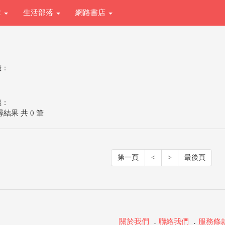
章
生活部落
網路書店
籤：
籤：
結果 共 0 筆
第一頁
<
>
最後頁
關於我們
．
聯絡我們
．
服務條