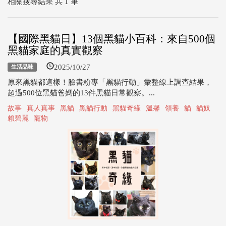
相關搜尋結果 共 1 筆
【國際黑貓日】13個黑貓小百科：來自500個
黑貓家庭的真實觀察
2025/10/27
生活品味
原來黑貓都這樣！臉書粉專「黑貓行動」彙整線上調查結果，
超過500位黑貓爸媽的13件黑貓日常觀察。...
故事
真人真事
黑貓
黑貓行動
黑貓奇緣
溫馨
領養
貓
貓奴
賴碧麗
寵物