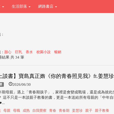
章
生活部落
網路書店
籤：
籤：
甜心
巨乳
香水
校園小說
暢銷
結果 共 34 筆
上談書】寶島真正媠《你的青春照見我》ft.姜慧珍
2026/06/30
態
年期母親」遇上「青春期孩子」，家裡是會變成戰場，還是成為彼此
？ 這不只是一本談親子教養的書，更是一本送給所有母親的「中年自
...
孩
母親
母職
成熟
自我覺察
青春
青春期
姜慧珍
親子
親子教養