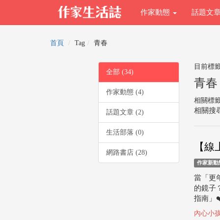
作家動態
話題文
首頁
Tag
青春
目前標
全部 (34)
青春
作家動態 (4)
相關標
相關搜尋
話題文章 (2)
生活部落 (0)
【線
網路書店 (28)
作家新動
當「更
的鏡子
指南」❤️
內心小