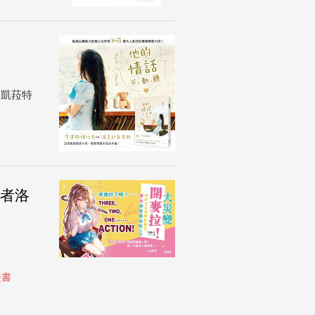
，凱菈特
作者洛
談書