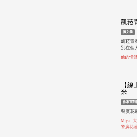
凱菈
讀文學
凱菈青
別在個人
他的情
【線
米
作家面對
警廣花蓮
Miya
大
警廣花