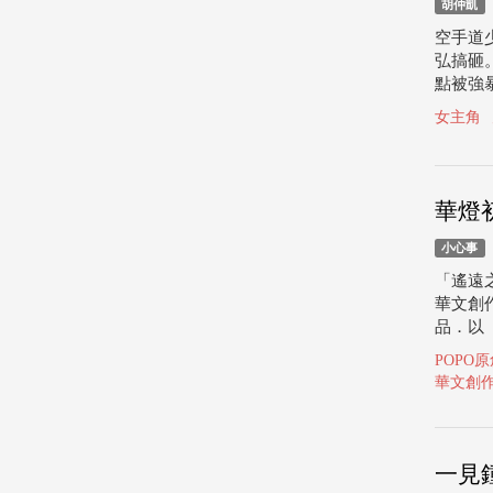
胡仲凱
空手道
弘搞砸
點被強
女主角
華燈
小心事
「遙遠
華文創
品．以「
POPO原
華文創
一見