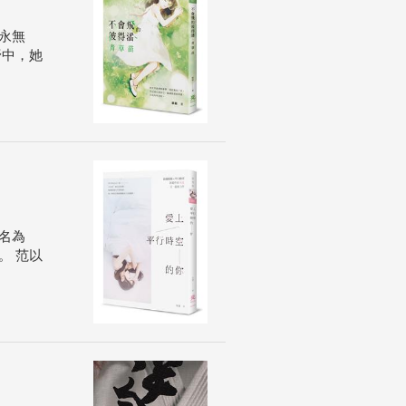
永無
野中，她
名為
。 范以