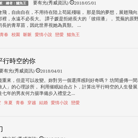
2018/05/01
要有光(秀威資訊)
眽 繪者：鱷魚王
會飛，自由自在，不用待在陸上苟延殘喘， 那是我的夢想，展翅飛向
那裡，永遠不必長大。 譚子媛是拒絕長大的「彼得潘」， 荒蕪的原
長的青草苗，因此世界視她為異類。 ...
青春
校園
眽眽
愛情小說
戀愛
鱷魚王
平行時空的你
2018/04/01
有光(秀威資訊)
能重來，但是可以改變。妳對另一個選擇感到好奇嗎？ 坊間盛傳一間
旅人」的心理診所， 利用催眠結合占卜，計算出平行時空的人生發展
往七年的男友何力揚準備步入禮堂之...
空
朱夏
青春
穿越
結婚
愛情小說
戀愛
刀