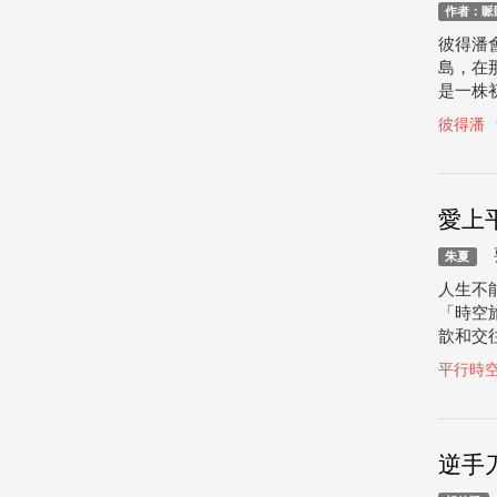
作者：眽
彼得潘
島，在
是一株初
彼得潘
愛上
要
朱夏
人生不
「時空
歆和交
平行時
逆手