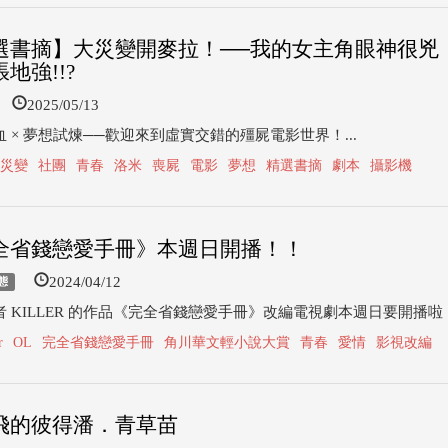
選書摘】大災變開麥拉！──我的女主角眼神很兇
地強!!?
2025/05/13
 × 夢想試煉──歡迎來到虛實交錯的殭屍電影世界！...
災變
社團
青春
洛米
喪屍
電影
夢想
精選書摘
劇本
攝影機
全省錢戀愛手冊》本週日開播！！
2024/04/12
態
 KILLER 的作品《完全省錢戀愛手冊》改編電視劇本週日要開播啦！.
r
OL
完全省錢戀愛手冊
角川華文輕小說大賞
青春
愛情
影視改編
飛的彼得潘．青草苗