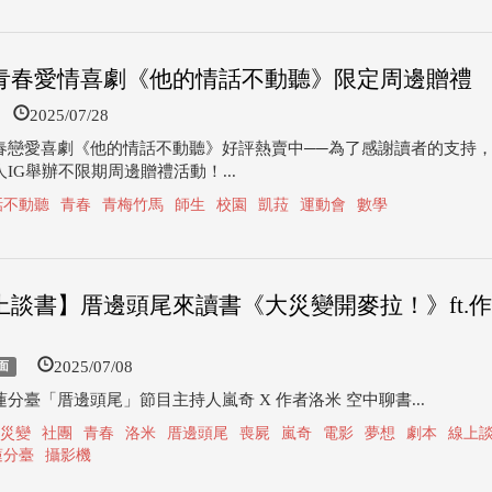
青春愛情喜劇《他的情話不動聽》限定周邊贈禮
2025/07/28
春戀愛喜劇《他的情話不動聽》好評熱賣中──為了感謝讀者的支持
IG舉辦不限期周邊贈禮活動！...
話不動聽
青春
青梅竹馬
師生
校園
凱菈
運動會
數學
上談書】厝邊頭尾來讀書《大災變開麥拉！》ft.
2025/07/08
面
分臺「厝邊頭尾」節目主持人嵐奇 X 作者洛米 空中聊書...
災變
社團
青春
洛米
厝邊頭尾
喪屍
嵐奇
電影
夢想
劇本
線上
蓮分臺
攝影機