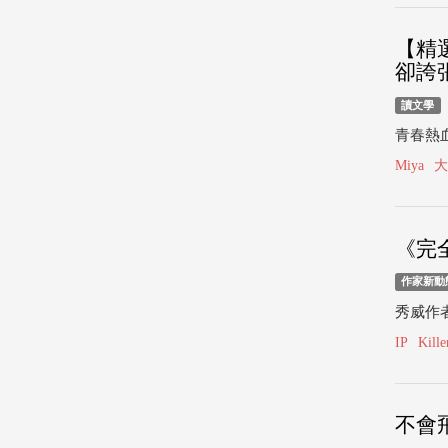
【精
卻誇張
讀文學
青春熱血
Miya
大
《完
作家新動
秀威作者
IP
Kille
不會