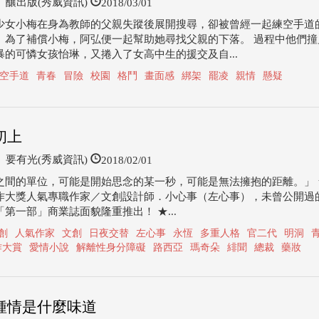
2018/03/01
釀出版(秀威資訊)
少女小梅在身為教師的父親失蹤後展開搜尋，卻被曾經一起練空手道
。為了補償小梅，阿弘便一起幫助她尋找父親的下落。 過程中他們撞
暴的可憐女孩怡琳，又捲入了女高中生的援交及自...
空手道
青春
冒險
校園
格鬥
畫面感
綁架
罷凌
親情
懸疑
初上
2018/02/01
要有光(秀威資訊)
之間的單位，可能是開始思念的某一秒，可能是無法擁抱的距離。」 ★
作大獎人氣專職作家／文創設計師．小心事（左心事），未曾公開過
第一部」商業誌面貌隆重推出！ ★...
創
人氣作家
文創
日夜交替
左心事
永恆
多重人格
官二代
明洞
作大賞
愛情小說
解離性身分障礙
路西亞
瑪奇朵
緋聞
總裁
藥妝
鍾情是什麼味道